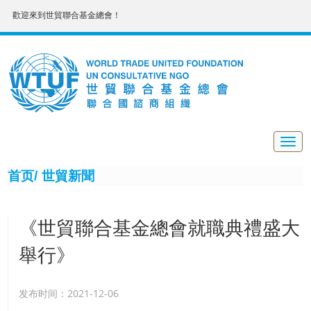
歡迎來到世貿聯合基金總會！
Togg
navig
首页/
世貿新聞
《世貿聯合基金總會就職典禮盛大
舉行》
发布时间：2021-12-06
世貿聯合基金總會2015年就職典禮暨榮譽大使頒獎典禮1月4日假