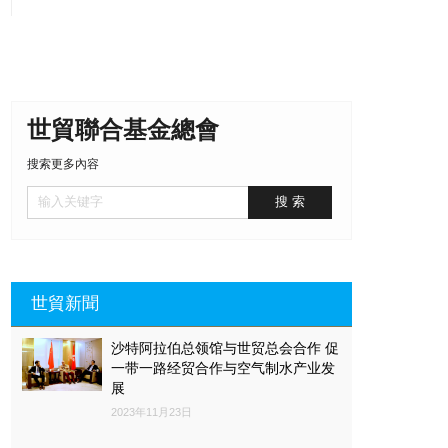
十二期開班，為學員們帶來了三天精彩的課程。 經過前幾期的培
訓，已有不少學員開店，反響熱烈，大家對運營的前景都非常看
好。本期學員是由大陸、港、台優秀青年才俊共同學習，一起相互
學習交流。大家熱情非常高，求知欲強，充滿了幹勁。
正式
進入課程時間咯，接下來讓我們看看在課堂上同學們有何表現吧！
^.^
不得不說這期的同學都非常牛，老師讓大家實操拍照產品上
世貿聯合基金總會
傳，大家居然分工明確，非常專業的利用了身邊的資源完成，有的
小組拿講義夾當曝光布，有的小組拿手機當打光燈，還有的小組直
搜索更多內容
接利用學員的芊芊玉手當手模，連主持人都給大家充當模特了呢。
大家都是跨境電商的新生力量，都太有創意啦~
趕上立冬，按照咱
們北方的習俗是吃餃子，中午我們除了豐盛的午餐外，還特意準備
了餃子和學員們一起過立冬，香港的好多學員是第一次知道立冬這
個節氣，大家你一個我一個，很快吃光光啦。
畢業，就像一個大
大的句號，我們雖然告別了三天的美好時光，但是我們收穫到了新
的知識，認識了新的朋友。這只是我們成長道路上的一段精彩的旅
世貿新聞
程。接下來，我們還會經歷各種各樣的“冒險”，願各位同學在接下
來的旅程中不斷的成長，不斷的強大自己！加油，我們會在同學們
沙特阿拉伯总领馆与世贸总会合作 促
的身後支持你們。
世貿聯合基金總會青年創新及科技發展基金主
一带一路经贸合作与空气制水产业发
席楊向傑教授也來到創客空間給同學們發表畢業致辭~~
內地、
展
香港、臺灣的文化交流，不只是學習，不只是在一起三天兩夜的朝
2023年11月23日
夕相處、同吃同住，更是彼此文化的點滴交融，是世貿聯合基金總
會為青年人創造機會機遇和平臺。 三天的時光雖然非常短暫，但