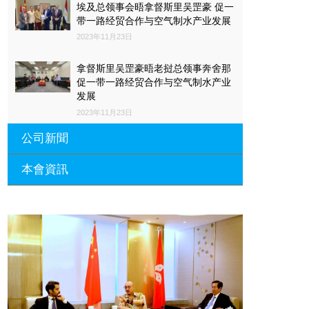
回頭看看我們共同學習的一段時光，多的是美好的回憶，多的是學
埃及总领事会晤拿督斯里吴罡豪 促一
到的新知識。 親愛的同學們!身處順境時，要好風憑藉力，乘長風
带一路经贸合作与空气制水产业发展
破萬里浪;昔日的艱難求索，彌足珍貴。“去日不可追，來日猶可
2023年11月23日
期。”在人生的道路上，你要哭就哭吧，要笑就笑吧，千萬別忘了
趕路!往後的歲月，我會為你們點點滴滴的成功而歡呼，為你們的
拿督斯里吴罡豪晤老挝总领事奔舍那
飛速發展而狂喜，為你們日新月異的變化而振奮。 何當共飲潭江
促一带一路经贸合作与空气制水产业
水，卻話開僑夜雨時，“天地輪回，光陰轉，一百年太久，只爭朝
发展
夕。”長叮嚀、短囑咐，千言萬語化作一句話：“為了更好地擁有明
2023年11月23日
天，讓我們努力地開拓今天吧!請記住，你們永遠是最棒的!”
公司新聞
本會資訊
沙特阿拉伯总领馆与世贸总会合作 促
一带一路经贸合作与空气制水产业发
展
廣東省參事、深圳市原政協副主席周
長瑚蒞臨 天泉鼎豐深圳總部及國際標
2023年11月23日
量波量子研究院
埃及总领事会晤拿督斯里吴罡豪 促一
2021年12月10日
带一路经贸合作与空气制水产业发展
標量波光量子導入系統聯合國總部拿
2023年11月23日
督斯裏吳達鎔教授首發
拿督斯里吴罡豪晤土耳其总领事 促一
2021年12月10日