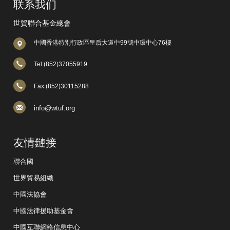
联系我们
世貿聯合基金總會
中國香港特別行政區皇后大道中99號中環中心76樓
Tel:(852)37055919
Fax:(852)30115288
info@wtuf.org
友情鏈接
聯合國
世界貿易組織
中國法協會
中國法律援助基金會
中國互聯網絡信息中心