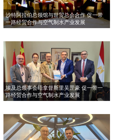
带一路经贸合作与空气制水产业发展
空氣制水發明人吳達鎔出席聯合國環
2023年11月23日
沙特阿拉伯总领馆与世贸总会合作 促一带
境科政商管治聯盟會議
一路经贸合作与空气制水产业发展
2021年12月10日
埃及总领事会晤拿督斯里吴罡豪 促一带一
路经贸合作与空气制水产业发展