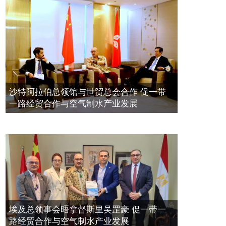
量波量子研究院
埃及总领事会晤拿督斯里吴罡豪 促一
2021年12月10日
带一路经贸合作与空气制水产业发展
標量波光量子導入系統聯合國總部拿
2023年11月23日
督斯裏吳達鎔教授首發
拿督斯里吴罡豪晤土耳其总领事 促一
2021年12月10日
带一路经贸合作与空气制水产业发展
空氣制水發明人吳達鎔出席聯合國環
2023年11月23日
沙特阿拉伯总领馆与世贸总会合作 促一带
境科政商管治聯盟會議
一路经贸合作与空气制水产业发展
2021年12月10日
埃及总领事会晤拿督斯里吴罡豪 促一带一
路经贸合作与空气制水产业发展