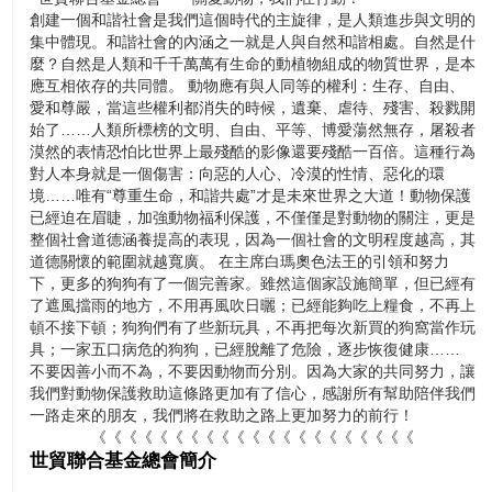
創建一個和諧社會是我們這個時代的主旋律，是人類進步與文明的
集中體現。和諧社會的內涵之一就是人與自然和諧相處。自然是什
麼？自然是人類和千千萬萬有生命的動植物組成的物質世界，是本
應互相依存的共同體。 動物應有與人同等的權利：生存、自由、
愛和尊嚴，當這些權利都消失的時候，遺棄、虐待、殘害、殺戮開
始了……人類所標榜的文明、自由、平等、博愛蕩然無存，屠殺者
漠然的表情恐怕比世界上最殘酷的影像還要殘酷一百倍。這種行為
對人本身就是一個傷害：向惡的人心、冷漠的性情、惡化的環
境……唯有“尊重生命，和諧共處”才是未來世界之大道！動物保護
已經迫在眉睫，加強動物福利保護，不僅僅是對動物的關注，更是
整個社會道德涵養提高的表現，因為一個社會的文明程度越高，其
道德關懷的範圍就越寬廣。 在主席白瑪奧色法王的引領和努力
下，更多的狗狗有了一個完善家。雖然這個家設施簡單，但已經有
了遮風擋雨的地方，不用再風吹日曬；已經能夠吃上糧食，不再上
頓不接下頓；狗狗們有了些新玩具，不再把每次新買的狗窩當作玩
具；一家五口病危的狗狗，已經脫離了危險，逐步恢復健康……
不要因善小而不為，不要因動物而分別。因為大家的共同努力，讓
我們對動物保護救助這條路更加有了信心，感謝所有幫助陪伴我們
一路走來的朋友，我們將在救助之路上更加努力的前行！
《《《《《《《《《《《《《《《《《《《《《
世貿聯合基金總會簡介