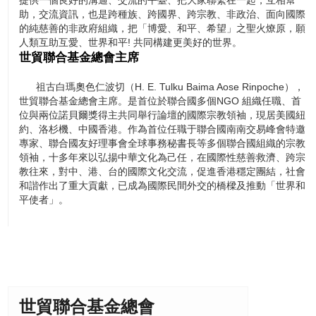
提供一個良好的溝通、交流的平臺、把大家聯繫在一起，互相幫
助，交流資訊，也是跨種族、跨國界、跨宗教、非政治、面向國際
的純慈善的非政府組織，把「博愛、和平、希望」之聖火燎原，願
人類互助互愛、世界和平! 共同構建更美好的世界。
世貿聯合基金總會主席
祖古白瑪奧色仁波切（H. E. Tulku Baima Aose Rinpoche），
世貿聯合基金總會主席。是首位於聯合國多個NGO 組織任職、首
位與兩位諾貝爾獎得主共同舉行論壇的國際宗教領袖，現居美國紐
約、洛杉機、中國香港。作為首位任職于聯合國南南交易峰會特邀
專家、聯合國友好理事會全球事務秘書長等多個聯合國組織的宗教
領袖，十多年來以弘揚中華文化為己任，在國際性慈善救濟、跨宗
教往來，對中、港、台的國際文化交流，促進香港穩定團結，社會
和諧作出了重大貢獻，已成為國際民間外交的橋樑及推動「世界和
平使者」。
世貿聯合基金總會