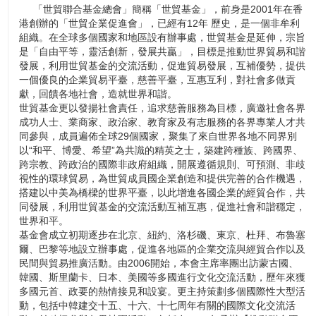
「世貿聯合基金總會」簡稱「世貿基金」，前身是2001年在香
港創辦的「世貿企業促進會」，已經有12年 歷史，是一個非牟利
組織。在全球多個國家和地區設有辦事處，世貿基金是延伸，宗旨
是「自由平等，靈活創新，發展共贏」，目標是推動世界貿易和諧
發展，利用世貿基金的交流活動，促進貿易發展，互補優勢，提供
一個優良的企業貿易平臺，慈善平臺，互惠互利，對社會多做貢
獻，回饋各地社會，造就世界和諧。
世貿基金更以發揚社會責任，追求慈善服務為目標，廣邀社會各界
成功人士、業商家、政治家、教育家及有志服務的各界專業人才共
同參與，成員遍佈全球29個國家，聚集了來自世界各地不同界別
以“和平、博愛、希望”為共識的精英之士，築建跨種族、跨國界、
跨宗教、跨政治的國際非政府組織，開展遵循規則、可預測、非歧
視性的環球貿易，為世貿成員國企業創造和提供完善的合作機遇，
搭建以中美為橋樑的世界平臺，以此增進各國企業的經貿合作，共
同發展，利用世貿基金的交流活動互補互惠，促進社會和諧穩定，
世界和平。
基金會成立初期逐步在北京、紐約、洛杉磯、東京、杜拜、布魯塞
爾、巴黎等地設立辦事處，促進各地區的企業交流與經貿合作以及
民間與貿易推廣活動。由2006開始，本會主席率團出訪蒙古國、
韓國、斯里蘭卡、日本、美國等多國進行文化交流活動，歷年來獲
多國元首、政要的熱情接見和設宴。更主持策劃多個國際性大型活
動，包括中韓建交十五、十六、十七周年有關的國際文化交流活