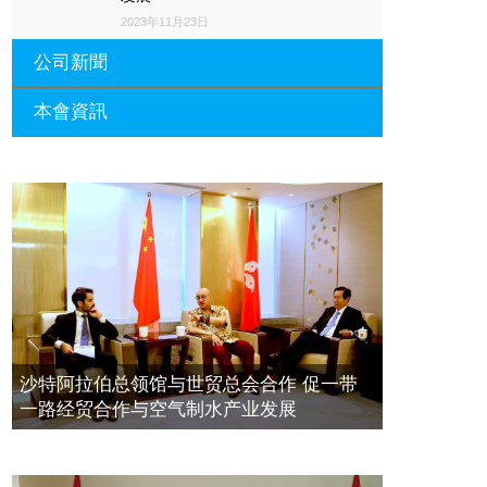
2023年11月23日
公司新聞
本會資訊
沙特阿拉伯总领馆与世贸总会合作 促
一带一路经贸合作与空气制水产业发
展
廣東省參事、深圳市原政協副主席周
長瑚蒞臨 天泉鼎豐深圳總部及國際標
2023年11月23日
量波量子研究院
埃及总领事会晤拿督斯里吴罡豪 促一
2021年12月10日
带一路经贸合作与空气制水产业发展
標量波光量子導入系統聯合國總部拿
2023年11月23日
督斯裏吳達鎔教授首發
拿督斯里吴罡豪晤土耳其总领事 促一
2021年12月10日
带一路经贸合作与空气制水产业发展
空氣制水發明人吳達鎔出席聯合國環
2023年11月23日
沙特阿拉伯总领馆与世贸总会合作 促一带
境科政商管治聯盟會議
一路经贸合作与空气制水产业发展
2021年12月10日