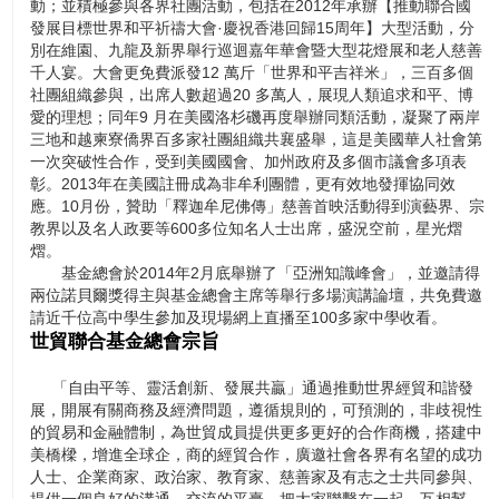
動；並積極參與各界社團活動，包括在2012年承辦【推動聯合國
發展目標世界和平祈禱大會·慶祝香港回歸15周年】大型活動，分
別在維園、九龍及新界舉行巡迴嘉年華會暨大型花燈展和老人慈善
千人宴。大會更免費派發12 萬斤「世界和平吉祥米」，三百多個
社團組織參與，出席人數超過20 多萬人，展現人類追求和平、博
愛的理想；同年9 月在美國洛杉磯再度舉辦同類活動，凝聚了兩岸
三地和越柬寮僑界百多家社團組織共襄盛舉，這是美國華人社會第
一次突破性合作，受到美國國會、加州政府及多個市議會多項表
彰。2013年在美國註冊成為非牟利團體，更有效地發揮協同效
應。10月份，贊助「釋迦牟尼佛傳」慈善首映活動得到演藝界、宗
教界以及名人政要等600多位知名人士出席，盛況空前，星光熠
熠。
基金總會於2014年2月底舉辦了「亞洲知識峰會」，並邀請得
兩位諾貝爾獎得主與基金總會主席等舉行多場演講論壇，共免費邀
請近千位高中學生參加及現場網上直播至100多家中學收看。
世貿聯合基金總會宗旨
「自由平等、靈活創新、發展共贏」通過推動世界經貿和諧發
展，開展有關商務及經濟問題，遵循規則的，可預測的，非歧視性
的貿易和金融體制，為世貿成員提供更多更好的合作商機，搭建中
美橋樑，增進全球企，商的經貿合作，廣邀社會各界有名望的成功
人士、企業商家、政治家、教育家、慈善家及有志之士共同參與、