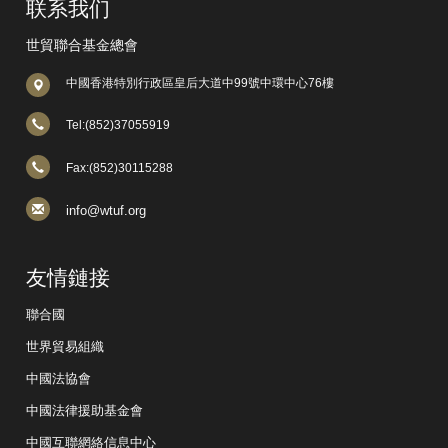
联系我们
世貿聯合基金總會
中國香港特別行政區皇后大道中99號中環中心76樓
Tel:(852)37055919
Fax:(852)30115288
info@wtuf.org
友情鏈接
聯合國
世界貿易組織
中國法協會
中國法律援助基金會
中國互聯網絡信息中心