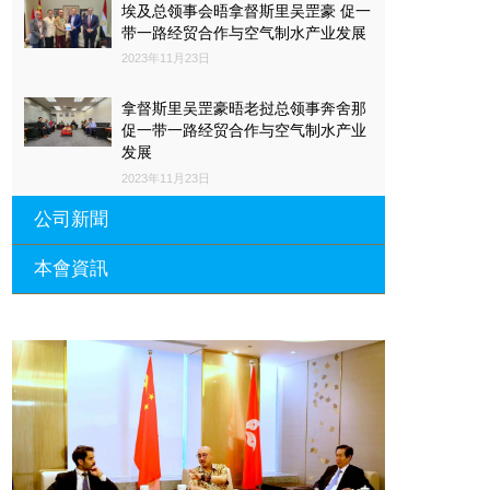
埃及总领事会晤拿督斯里吴罡豪 促一
人不時報以熱烈的掌聲。分享晚會在各嘉賓及交流團友意猶未盡及
带一路经贸合作与空气制水产业发展
依依不捨中結束，相信各參加年青業界朋友在整天的拜訪活動及分
2023年11月23日
享晚宴中都獲益甚豐。 世貿基金總會將舉辦多次交流活動，拜訪
廣東省各城市的龍頭企業，從而讓本地業界人士更有效地把握及發
揮香港創新及科技發展的角色，創造商機。
拿督斯里吴罡豪晤老挝总领事奔舍那
促一带一路经贸合作与空气制水产业
发展
2023年11月23日
公司新聞
本會資訊
沙特阿拉伯总领馆与世贸总会合作 促
一带一路经贸合作与空气制水产业发
展
廣東省參事、深圳市原政協副主席周
長瑚蒞臨 天泉鼎豐深圳總部及國際標
2023年11月23日
量波量子研究院
埃及总领事会晤拿督斯里吴罡豪 促一
2021年12月10日
带一路经贸合作与空气制水产业发展
標量波光量子導入系統聯合國總部拿
2023年11月23日
督斯裏吳達鎔教授首發
拿督斯里吴罡豪晤土耳其总领事 促一
2021年12月10日