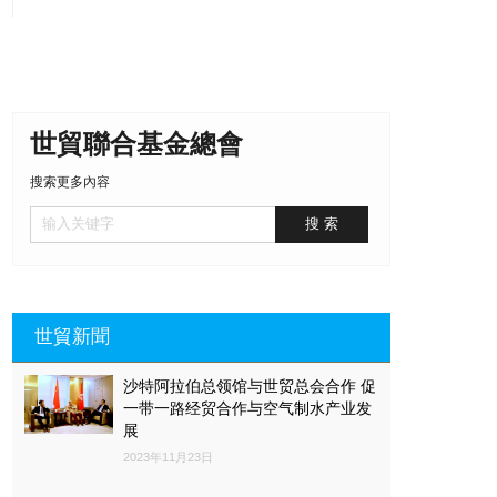
界交流活動」，超過120人往深圳參觀騰訊控股有限公司、
華為技術有限公司及深圳達實智慧股份有限公司等三家龍
頭信息科技及環保企業。目的是推動創新科技及資訊科技
的發展，讓年青的科技人材更瞭解國家科技發展的方向及
進程，通過交流活動提高各人對香港科技發展的創新思維
世貿聯合基金總會
及概念，為香港科技發展新定位及未來創新和發展培養人
才。
世貿基金總會第一副主席、聯合國兒童基金會
搜索更多內容
香港主席陳晴JP任團長；榮譽主席兼常務副主席、全國人
大陳勇BBS JP、名譽主席兼資訊科技委員㑹執行主席、立
法㑹議員鍾樹根BBS MH JP及常務副主席兼資訊科技委員
會主席葉毅生博士任副團長；名譽主席兼資訊科技委員會
顧問陳其富、中聯辦敎科部劉志明副巡視員及李嘯處長任
隨團顧問;副主席兼資訊科技委員會常務副主席葉毅邦博士
世貿新聞
当晚世貿基金總會於香港富豪酒店舉辦分享晚宴。
任秘書長。
出席嘉賓包括世貿基金總會創會主席如意寶白瑪奧色法王、第一副
主席、聯合國兒童基金會香港主席陳晴JP、中聯辦教科部莫錦強副
沙特阿拉伯总领馆与世贸总会合作 促
部長、劉志明副巡視員、青年工作部李薊貽副部長、九龍工作部王
一带一路经贸合作与空气制水产业发
小靈副部長、世貿基金總會名譽主席兼資訊科技委員㑹執行主席、
展
立法㑹議員鍾樹根BBS MH JP、名譽主席兼資訊科技委員會顧問譚
2023年11月23日
偉豪博士JP及陳其富。各嘉賓在晚宴分別分享對國家及香港創新科
技及資訊科技發展方向的見解，在場一百多位業界精英領袖及年青