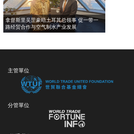
拿督斯里吴罡豪晤土耳其总领事 促一带一
路经贸合作与空气制水产业发展
主管單位
分管單位