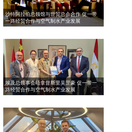
带一路经贸合作与空气制水产业发展
空氣制水發明人吳達鎔出席聯合國環
2023年11月23日
沙特阿拉伯总领馆与世贸总会合作 促一带
境科政商管治聯盟會議
一路经贸合作与空气制水产业发展
2021年12月10日
埃及总领事会晤拿督斯里吴罡豪 促一带一
路经贸合作与空气制水产业发展