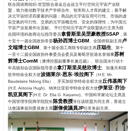
联合国谘商组织-世贸联合基金总会设立平行空间元宇宙产业联
盟，致力推动数字技术产学研合作、智库和人才库的建立；着手解
决元宇宙经济四要素的问题：商品的元宇宙应用可行性、市场的虚
实交换的可行性、交易的元宇宙概念性、安全的保障性；为中国元
宇宙产业发展作出贡献。 平行空间元宇宙产业联盟执行主席为联
拿督斯里吴罡豪教授SSAP
合国环境科政商论坛指导委员
，第
杨孙西博士GBM
卢
十至十一届全国政协常委
、全国侨联副主席
文端博士GBM
庄聪生
、第十届全国工商联专职副主席
、第十
苏树
一至十二届全国政协外事委员会委员及葡萄牙驻港名誉领事
辉博士ComM
（澳博控股副董事长兼总裁）、联合国水行动十
拿汀斯里吴慈欣博士
年高级别会议国际指导委员
、加蓬共和国
波德莱尔·恩东·埃拉阁下
驻华特命全权大使
（H.E. Mr.
丘伟基阁下
Baudelaire Ndong Ella）、牙买加驻华特命全权大使
伊莱亚·乔治·
(H.E. Antonia Hugh)、纳米比亚驻华特命全权大使
凯亚莫阁下
(H.E. Dr. Elia G. Kaiyamo)、中国科学家论坛主席及
陈贵教授
中国管理学院商学院院长
等任该联盟共同主席，香港立
謝偉俊議員JP
法會議事規則委員會主席
任常务副主席。