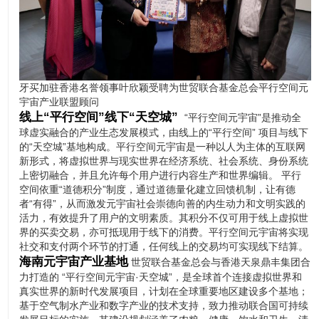
牙买加驻香港名誉领事叶欣颖受聘为世贸联合基金总会平行空间元
宇宙产业联盟顾问
线上“平行空间”线下“天空城”
“平行空间元宇宙”是推动全
球虚实融合的产业生态发展模式，由线上的“平行空间” 项目与线下
的“天空城”基地构成。平行空间元宇宙是一种以人为主体的互联网
新形式，将虚拟世界与现实世界在经济系统、社会系统、身份系统
上密切融合，并且允许每个用户进行内容生产和世界编辑。 平行
空间依重“道德积分”制度，通过道德量化建立回馈机制，让有德
者“有得”，从而激发元宇宙社会崇德向善的内生动力和文明实践的
活力，有效提升了用户的文明素质。其积分不仅可用于线上虚拟世
界的买卖交易，亦可抵现用于线下的消费。平行空间元宇宙将实现
社交和支付两个环节的打通，任何线上的交易均可实现线下结算。
海南元宇宙产业基地
世贸联合基金总会与香港天泉鼎丰集团合
力打造的 “平行空间元宇宙·天空城”，是全球首个连接虚拟世界和
真实世界的新时代发展项目，计划在全球重要地区建设多个基地；
基于空气制水产业和数字产业的技术支持，致力推动联合国可持续