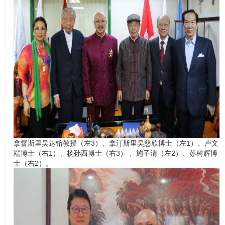
拿督斯里吴达镕教授（左3）、拿汀斯里吴慈欣博士（左1）、卢文
端博士（右1）、杨孙西博士（右3） 、施子清（左2）、苏树辉博
士（右2）。