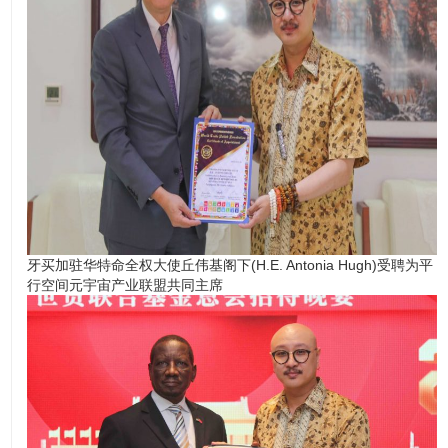
牙买加驻华特命全权大使丘伟基阁下(H.E. Antonia Hugh)受聘为平
行空间元宇宙产业联盟共同主席