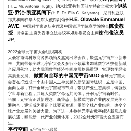
伊莱
(H.E. Mr. Antonia Hugh)、纳米比亚共和国驻华特命全权大使
亚·乔治·凯亚莫阁下
(H.E. Dr. Elia G. Kaiyamo)、尼日利亚联
H.E. Olawale Emmanuel
邦共和国驻华大使馆大使衔副馆长
AWE
陈贵教
、中国科学家论坛主席及中国管理学院商学院院长
授
谢伟俊议员
，常务副主席为香港立法会议事规则委员会主席
JP
。
2022全球元宇宙大会组织架构
大会将邀请科政商各界领袖及嘉宾出席会议，聚焦元宇宙产业新未
来，共同带领全球元宇宙大会及多行业领军者加速数字科技创新融
合应用落地，助力我国数字经济空间发展格局重塑，实现数字经济
做面向全球的中国元宇宙NGO
高质量发展。
全球元宇宙大
会旨在打造成一个由中国人主导发起的新型国际组织，立足中国、
面向世界，打开全球元宇宙城市节点，带领产业生态集群，铸就数
字世界新征程，共建人类数字命运共同体，开创元宇宙新时代。
当前，元宇宙正以新理念、新业态、新模式与多产业的发展完美互
通融合，逐渐成为重组全球要素资源、重塑全球产业结构、改变全
球产业发展的关键力量。为了进一步抢抓元宇宙数字经济新形态发
展机遇，赋能新一代产业创新体系，2022全球元宇宙大会应运而
生。
平行空间
元宇宙产业联盟