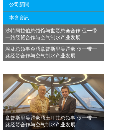
公司新聞
拿督斯里吴罡豪晤老挝总领事奔舍那
本會資訊
促一带一路经贸合作与空气制水产业
沙特阿拉伯总领馆与世贸总会合作 促
发展
一带一路经贸合作与空气制水产业发
展
沙特阿拉伯总领馆与世贸总会合作 促一带
廣東省參事、深圳市原政協副主席周
2023年11月23日
長瑚蒞臨 天泉鼎豐深圳總部及國際標
2023年11月23日
一路经贸合作与空气制水产业发展
量波量子研究院
埃及总领事会晤拿督斯里吴罡豪 促一带一
埃及总领事会晤拿督斯里吴罡豪 促一
2021年12月10日
路经贸合作与空气制水产业发展
带一路经贸合作与空气制水产业发展
標量波光量子導入系統聯合國總部拿
2023年11月23日
督斯裏吳達鎔教授首發
拿督斯里吴罡豪晤土耳其总领事 促一
2021年12月10日
带一路经贸合作与空气制水产业发展
空氣制水發明人吳達鎔出席聯合國環
2023年11月23日
境科政商管治聯盟會議
2021年12月10日
拿督斯里吴罡豪晤土耳其总领事 促一带一
路经贸合作与空气制水产业发展