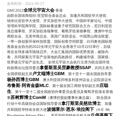
发布时间：2022-09-27
日前，联合国谘商组织-世贸联合基金总会创办人拿督
全球元宇宙大会
GMC2022
·香港
斯里吴罡豪教授聘请纳米比亚共和国驻华特命全权大使
由联合国谘商组织-世贸联合基金总会、加蓬共和国驻华大使馆、
纳米比亚驻华大使馆、牙买加驻华大使馆、中国科学家论坛、中国
伊莱亚·乔治·凯亚莫阁下(H.E. Dr. Elia G. Kaiyamo)为
管理科学院商学院、国际标量波量子研究院联合主办，尼日利亚驻
全球元宇宙大会共同主席，世贸总会与纳米比亚驻华大
港总领事馆、牙买加驻港领事馆、葡萄牙驻港领事馆、澳洲中华总
使馆将于十月在香港共同主办GMC2022全球元宇宙大
商联合会、北美华商总会、美国广东联谊会、中国黑山商业联盟、
会。
一带一路创新环保科技联盟、国际创客空间联盟、白玛奥色国际慈
善基金会协办的2022全球元宇宙大会香港于10月22日举行，后续
将在全球多城市陆续召开。大会汇集国内国际优势资源，破除内
卷，共同探索元宇宙产业落地的高效路径，构建城市级、国家级、
世界级元宇宙产业生态。 全球元宇宙大会执行主席为联合国环境
拿督斯里吴罡豪教授SSAP
科政商论坛指导委员
，共同主席为
卢文端博士GBM
全国侨联副主席
、第十至十一届全国政协常委
杨孙西博士GBM
、澳大利亚联邦维多利亚州议会上议院原议长
布鲁斯·阿肯金森MLC
庄聪
、第十届全国工商联专职副主席
生
、第十一至十二届全国政协外事委员会委员及葡萄牙驻港名誉领
苏树辉博士ComM
事
（澳博控股副董事长兼总裁）、联合国水
拿汀斯里吴慈欣博士
行动十年高级别会议国际指导委员
、加蓬
波德莱尔·恩东·埃拉阁下
共和国驻华特命全权大使
（H.E. Mr.
丘伟基阁下
Baudelaire Ndong Ella）、牙买加驻华特命全权大使