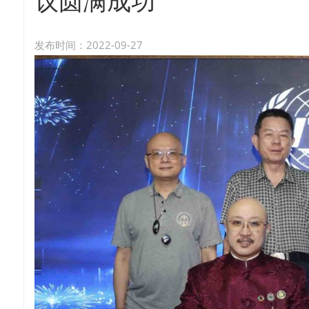
议圆满成功
发布时间：2022-09-27
7月8日，联合国谘商组织——世贸联合基金总会、天泉鼎丰与
督斯里吴罡豪教授与潮汕学院董事长兼学院发展研究院院长纪少
仪式，双方本着“优势互补、资源共享、互惠共赢”的原则，在元
教育培训、大健康等相关领域进行深入合作，发挥各自优势，学院
气制水项目入驻潮汕学院建立水资源可持续发展中心，实现共赢