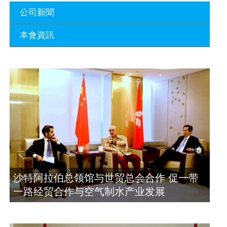
公司新聞
本會資訊
沙特阿拉伯总领馆与世贸总会合作 促一
带一路经贸合作与空气制水产业发展
廣東省參事、深圳市原政協副主席周長
2023年11月23日
瑚蒞臨 天泉鼎豐深圳總部及國際標量波
量子研究院
埃及总领事会晤拿督斯里吴罡豪 促一带
2021年12月10日
一路经贸合作与空气制水产业发展
2023年11月23日
標量波光量子導入系統聯合國總部拿督
斯裏吳達鎔教授首發
拿督斯里吴罡豪晤土耳其总领事 促一带
2021年12月10日
一路经贸合作与空气制水产业发展
2023年11月23日
空氣制水發明人吳達鎔出席聯合國環境
沙特阿拉伯总领馆与世贸总会合作 促一带
科政商管治聯盟會議
一路经贸合作与空气制水产业发展
2021年12月10日