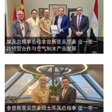
埃及总领事会晤拿督斯里吴罡豪 促一带一
路经贸合作与空气制水产业发展
拿督斯里吴罡豪晤土耳其总领事 促一带一