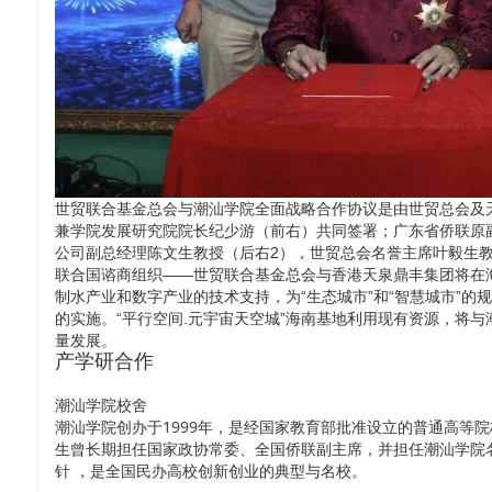
世贸联合基金总会与潮汕学院全面战略合作协议是由世贸总会及
兼学院发展研究院院长纪少游（前右）共同签署；广东省侨联原
公司副总经理陈文生教授（后右2），世贸总会名誉主席叶毅生教
联合国谘商组织——世贸联合基金总会与香港天泉鼎丰集团将在海
制水产业和数字产业的技术支持，为“生态城市”和“智慧城市”
的实施。“平行空间.元宇宙天空城”海南基地利用现有资源，将与
量发展。
产学研合作
潮汕学院校舍
潮汕学院创办于1999年，是经国家教育部批准设立的普通高等
生曾长期担任国家政协常委、全国侨联副主席，并担任潮汕学院名
针 ，是全国民办高校创新创业的典型与名校。