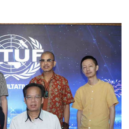
潮汕学院签署全面战略合作协议，由世贸总会及天泉鼎丰集团创办人拿
游共同签署，广东省侨联原副主席、揭阳市侨联原主席黄庆华等出席
宇宙产业、空气制水项目、空气水植物工厂、标量波量子导入技术、
将入驻海南元宇宙天空城，建立”空气水-巴斯马蒂米生产基地”，空
。