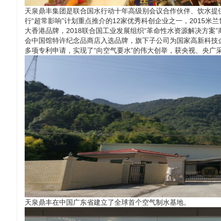
天泉鼎丰集团是联合国水行动十年高级别会议合作伙伴、饮水提
行“超常影响”计划重点推介的12家优秀科创企业之一，2015米兰
大香港品牌，2018联合国工业发展组织“革命性水资源解决方案”
会中国馆特许纪念品商店入选品牌，旗下子公司为国家高新科技企
多项专利申请，实现了“向空气要水”的伟大创举，获央视、央广采
天泉鼎丰在中国广东省建立了全球首个空气制水基地。