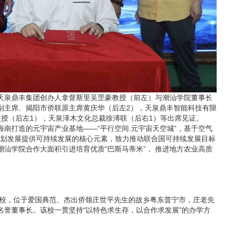
天泉鼎丰集团创办人拿督斯里吴罡豪教授（前左）与潮汕学院董事长
副主席、揭阳市侨联原主席黄庆华（后左2），天泉鼎丰智能科技有限
授（后左1），天泉泽木文化总裁徐溥联（后右1）等出席见证。
南打造的元宇宙产业基地——“平行空间.元宇宙天空城”，基于空气
的规划发展提供可持续发展的核心元素，致力推动联合国可持续发展目标
潮汕学院合作大面积引进培育优质“巴斯马蒂米”， 推进地方农业高质
院校，位于爱国典范、杰出侨领庄世平先生的故乡粤东普宁市，庄老先
誉董事长。该校一贯坚持“以特色求生存，以合作求发展”的办学方