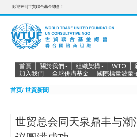
歡迎來到世貿聯合基金總會！
首頁
關於我們
組織架構
WTO
加入我們
全球併購基金
國際標量波量
首页/
世貿新聞
世贸总会同天泉鼎丰与潮