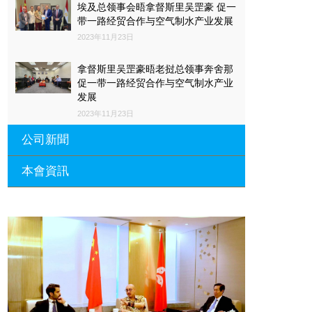
（一）長江中游城市群是個啥？
1、長江中游城市群讓哪
埃及总领事会晤拿督斯里吴罡豪 促一
些地區受益？
從地理位置上看，由武漢城市圈、環長株潭
带一路经贸合作与空气制水产业发展
城市群和環鄱陽湖城市群組成的長江中游城市群，既承東
2023年11月23日
啟西又連南接北，應該說是戰略地位突出。
31.7萬平方公
里的國土面積，頂得上400多個新加坡。湖南、湖北和江
拿督斯里吴罡豪晤老挝总领事奔舍那
西三省的很多城市均被覆蓋，重點城市尤其如此，咱們可
促一带一路经贸合作与空气制水产业
以預測，未來強化武漢、長沙、南昌中心城市地位的腳步
发展
必將加快。
2、國務院咋定位長江中游城市群？
中國有多
2023年11月23日
個城市群，每個城市群的地位和定位都各不相同，那國務
院是如何給剛獲批的長江中游城市群定位的呢？
我們可以
公司新聞
從《長江中游城市群發展規劃》所提的四個“打造”看出一
二。第一，打造中國經濟發展新增長極；第二，打造中西
本會資訊
沙特阿拉伯总领馆与世贸总会合作 促
部新型城鎮化先行區；第三，打造內陸開放合作示範區；
一带一路经贸合作与空气制水产业发
第四，打造“兩型”社會建設引領區。
因此，從國務院的定
展
廣東省參事、深圳市原政協副主席周
位可以看出，未來長江中游城市群無論是對加快中部地區
長瑚蒞臨 天泉鼎豐深圳總部及國際標
2023年11月23日
全面崛起、探索新型城鎮化道路，還是促進區域一體化發
量波量子研究院
展都有重大意義。
3、長江中游城市群有啥重點任務？
長
埃及总领事会晤拿督斯里吴罡豪 促一
2021年12月10日
江中游城市群未來具體任務是啥？《規劃》中的這六句話
带一路经贸合作与空气制水产业发展
是重點，一起來看。
第一，要城鄉統籌發展。這也與長江
標量波光量子導入系統聯合國總部拿
2023年11月23日
中游城市群“中西部新型城鎮化先行區”的定位是一致的。
督斯裏吳達鎔教授首發
第二，基礎設施互聯互通。無論是交通運輸網絡，還是水
拿督斯里吴罡豪晤土耳其总领事 促一
2021年12月10日