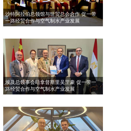
利、能源、資訊等重大基礎設施建設，提升互聯互通迫在
带一路经贸合作与空气制水产业发展
眉睫。
第三，產業協調發展。優勢產業集群、現代服務業
空氣制水發明人吳達鎔出席聯合國環
2023年11月23日
沙特阿拉伯总领馆与世贸总会合作 促一带
集聚區、現代農業基地，是協調發展的重點。
第四，共建
境科政商管治聯盟會議
一路经贸合作与空气制水产业发展
生態文明。“綠色化”豐富了生態文明內涵，促進城市群綠
2021年12月10日
色發展，如今顯得越來越重要。
第五，公共服務共用。教
育科技、醫療衛生、文化，人力資源開發，社會治理體制
創新，共建共用水準未來需要提高。
第六，深化對外開
放。“內陸開放合作示範區”，就是要推進國內外區域合
作，提高開放型經濟水準。
埃及总领事会晤拿督斯里吴罡豪 促一带一
路经贸合作与空气制水产业发展