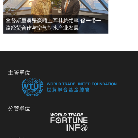
（二）我國還有哪些城市群？
1、長三角城市群和珠三角
城市群
除剛批復的長江中游城市群，國務院此前已批准了
拿督斯里吴罡豪晤土耳其总领事 促一带一
長三角、珠三角兩大地區的區域規劃。
其中，長三角率先
路经贸合作与空气制水产业发展
於1992年建立了15個城市間合作機制。2010年，國務院
批准了《長江三角洲地區區域規劃》，包括上海市、江蘇
省和浙江省，占國土面積的2.19%。根據規劃，長三角以
上海為核心，區域內25個城市被分為核心區和輻射區。
2014年，全國GDP超過63萬億元，而長三角僅核心區16
個城市GDP總量便已突破10萬億元，增速均值為9.0%。此
主管單位
外，區域協同發展還進一步提升了南京、蘇州、無錫、杭
州、寧波等區域性中心城市的綜合承載能力、服務功能和
輻射帶動能力。
目前，長江三角洲城市群已成為中國城市
化程度最高、城鎮分佈最密集、經濟發展水準最高的地
區，並已成為國際公認的6大世界級城市群之一。
“珠三
角”概念首次正式提出是在1994年。2008年12月，《珠江
分管單位
三角洲地區改革發展規劃綱要（2008-2020）》正式發
佈。
珠三角城市群以廣東省的廣州、深圳、珠海、佛山、
江門、東莞、中山、惠州和肇慶市為主體，輻射泛珠江三
角洲區域，並與港澳緊密合作。
珠三角地區充分繼承和發