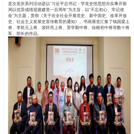
是次党庆系列活动是以“习近平总书记：学党史悟思想办实事开新
局以优异成绩迎接建党一百周年”为主旨，以“不忘初心、牢记使
命”为主题，贯彻《关于在全社会开展党史、新中国史、改革开放
史、社会主义发展史宣传教育的通知》。书画展览汇集了钱国梁上
将、李乾元上将、裴怀亮上将、景学勤中将、徐根初中将等数十将
军、部长的作品。