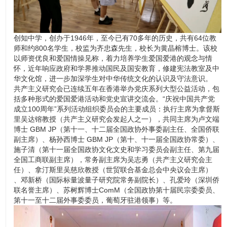
创知中学，创办于1946年，至今已有70多年的历史，共有64位教
师和约800名学生，校监为齐忠森先生，校长为黄晶榕博士。该校
以师资优良和爱国情操见称，着力培养学生爱国爱港的观念与情
怀，近年响应政府和学界推动国民及国安教育，修建宪法教室及中
华文化馆，进一步加深学生对中华传统文化的认识及守法意识。
共产主义研究会已连续五年在香港举办党庆系列大型公益活动，包
括多种形式的爱国爱港活动和党史宣讲交流会。“庆祝中国共产党
成立100周年”系列活动组织委员会的主要成员：执行主席为拿督斯
里吴达镕教授（共产主义研究会发起人之一），共同主席为卢文端
博士 GBM JP（第十一、十二届全国政协外事委副主任、全国侨联
副主席）、杨孙西博士 GBM JP（第十、十一届全国政协常委）、
施子清（第十一届全国政协文化文史和学习委员会副主任、第九届
全国工商联副主席），常务副主席为吴志勇（共产主义研究会主
任）、拿汀斯里吴慈欣教授（世贸联合基金总会中央议会主席）
、邓新桥（国际标量波量子研究院常务副院长）、孔爱玲（深圳侨
联名誉主席）、苏树辉博士ComM（全国政协第十届民宗委委员、
第十一至十二届外事委委员，葡萄牙驻港领事）等。