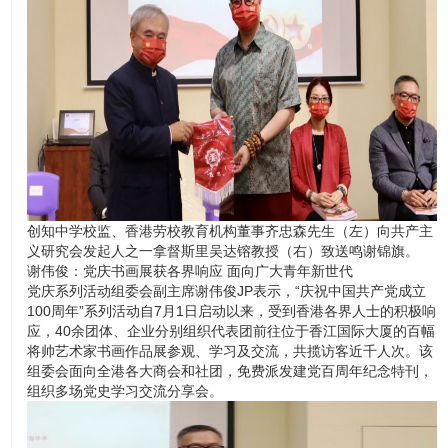
创知中学校监、香港劳校教育机构董事齐忠森先生（左）向共产主
义研究会发起人之一拿督斯里吴达镕教授（右）致送鸣谢锦旗。
谢伟俊：党庆书画展获各界响应 面向广大青年新世代
党庆系列活动组委会副主席谢伟俊JP表示，“庆祝中国共产党成立
100周年”系列活动自7月1日启动以来，受到香港各界人士的积极响
应，40余团体、企业分别组织代表团前往位于香江国际大厦的百幅
将帅艺术家书画作品展参观、学习及交流，共揽访客近千人次。该
组委会面向全港各大商会和社团，免费派发建党百周年纪念特刊，
组织多场党史学习交流分享会。