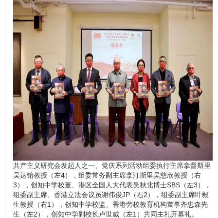
党成立100周年”百幅将帅艺术家大型书画作品展，在创知中学中华
文化馆启幕。共产主义研究会发起人之一、党庆系列活动组委会执
行主席拿督斯里吴达镕教授，组委会常务副主席拿汀斯里吴慈欣教
授，创知中学校董、港区全国人大代表吴秋北博士SBS，组委会副
主席、香港立法会议员谢伟俊JP等出席主礼开幕礼。
共产主义研究会发起人之一、党庆系列活动组委执行主席拿督斯里
吴达镕教授（左4），组委常务副主席拿汀斯里吴慈欣教授（右
3），创知中学校董、港区全国人大代表吴秋北博士SBS（左3），
组委副主席、香港立法会议员谢伟俊JP（右2），组委副主席叶毅
生教授（右1），创知中学校监、香港劳校教育机构董事齐忠森先
生（左2），创知中学副校长卢世威（左1）共同主礼开幕礼。