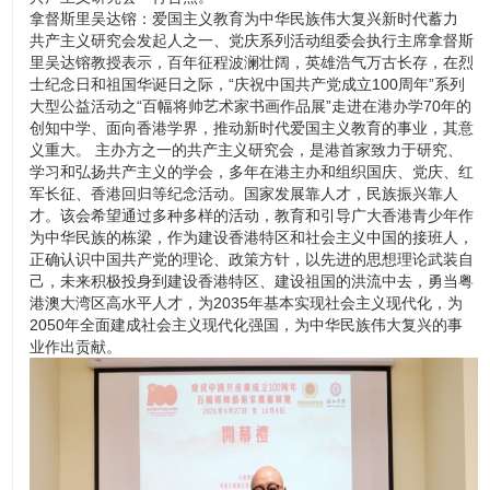
拿督斯里吴达镕：爱国主义教育为中华民族伟大复兴新时代蓄力
共产主义研究会发起人之一、党庆系列活动组委会执行主席拿督斯
里吴达镕教授表示，百年征程波澜壮阔，英雄浩气万古长存，在烈
士纪念日和祖国华诞日之际，“庆祝中国共产党成立100周年”系列
大型公益活动之“百幅将帅艺术家书画作品展”走进在港办学70年的
创知中学、面向香港学界，推动新时代爱国主义教育的事业，其意
义重大。 主办方之一的共产主义研究会，是港首家致力于研究、
学习和弘扬共产主义的学会，多年在港主办和组织国庆、党庆、红
军长征、香港回归等纪念活动。国家发展靠人才，民族振兴靠人
才。该会希望通过多种多样的活动，教育和引导广大香港青少年作
为中华民族的栋梁，作为建设香港特区和社会主义中国的接班人，
正确认识中国共产党的理论、政策方针，以先进的思想理论武装自
己，未来积极投身到建设香港特区、建设祖国的洪流中去，勇当粤
港澳大湾区高水平人才，为2035年基本实现社会主义现代化，为
2050年全面建成社会主义现代化强国，为中华民族伟大复兴的事
业作出贡献。