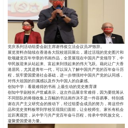
党庆系列活动组委会副主席谢伟俊立法会议员JP致辞。
展览资料亦陆续在香港各大院校巡回展出，通过活现的党史图片和
歌颂建党百年华章的书画作品，全景展现在中国共产党领导下，中
华民族迎来从站起来、富起来到强起来的伟大飞跃。藉此让广大香
港居民，尤其是青年一代，可以深入了解中国共产党的百年奋斗历
程，筑牢爱国爱港社会基础，进一步增强对中国共产党的认同感，
对伟大祖国的归属感以及作为中国人的自豪感。
创知中学：看最难得的书画 上最生动的党史教育课
创知中学副校长卢世威表示，这次作品展非常难得，因为要统筹从
不同部队的将领收集上百幅的书法画作决不是一件容易事。特别感
谢在共产主义研究会的推动下，经过组委会成员的努力，将这些作
品和党史资料板带到学校呈现我们面前，让全校师生、家长有机会
近距离观赏，从中学习共产党百年奋斗历程，传承中华民族文化，
凝聚爱国爱港力量。