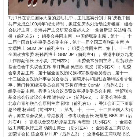
7月1日在香江国际大厦的启动礼中，主礼嘉宾分别手持“庆祝中国
共产党成立100周年”纪念特刊，象征党庆系列活动拉开帷幕：组委
会执行主席，香港共产主义研究会发起人之一 拿督斯里 吴达镕 教
授（前列左5）； 组委会共同主席，中国侨联副主席，第十一、十
二届全国政协外事委员会副主任，第十一届全国工商联副主席 卢
文端博士 GBM JP（前列左4）； 组委会共同主席，第十、十一届
全国政协常委 杨孙西博士 GBM JP（前列右4）； 香港中联办九龙
工作部副部长 王小灵（前列左3）； 组委会常务副主席，世贸联合
基金总会中央议会主席 拿汀斯里 吴慈欣 教授（前列右3）； 组委
会常务副主席，第十届全国政协民族和宗教委会员委员，第十一、
十二届全国政协外事委员会委员，葡萄牙共和国驻香港特区名誉领
事，澳门特区经济委员会顾问 苏树辉博士 ComM （前列右2）；
组委会副主席、香港立法会议员暨议事规则委员会主席、世贸联合
基金总会行政议会主席 谢伟俊 JP（前列左2）； 组委会副主席、
北京市青年联合会原副主席 邵律（前列右1）； 香江会汇天下董事
总经理 杨莉瑶（前列左1）； 第九、十、十一、十二届全国人大代
表，原立法会议员，香港教育工作者联会会长 杨耀忠 BBS JP（后
列右4）； 香港联合交易所原副主席 冯志坚（后列右3）； 全港各
区工商联执行主席 杨凯山博士 （后列左4）； 全港各区工商联永
远荣誉会长 陈金霖 MH JP（后列左3）； 全港各区工商联秘书长