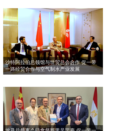
展
廣東省參事、深圳市原政協副主席周
長瑚蒞臨 天泉鼎豐深圳總部及國際標
2023年11月23日
量波量子研究院
埃及总领事会晤拿督斯里吴罡豪 促一
2021年12月10日
带一路经贸合作与空气制水产业发展
標量波光量子導入系統聯合國總部拿
2023年11月23日
督斯裏吳達鎔教授首發
拿督斯里吴罡豪晤土耳其总领事 促一
2021年12月10日
带一路经贸合作与空气制水产业发展
空氣制水發明人吳達鎔出席聯合國環
2023年11月23日
沙特阿拉伯总领馆与世贸总会合作 促一带
境科政商管治聯盟會議
一路经贸合作与空气制水产业发展
2021年12月10日
埃及总领事会晤拿督斯里吴罡豪 促一带一