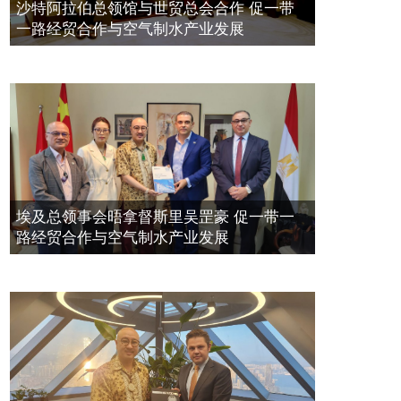
空氣制水發明人吳達鎔出席聯合國環
2023年11月23日
沙特阿拉伯总领馆与世贸总会合作 促一带
境科政商管治聯盟會議
一路经贸合作与空气制水产业发展
2021年12月10日
埃及总领事会晤拿督斯里吴罡豪 促一带一
路经贸合作与空气制水产业发展