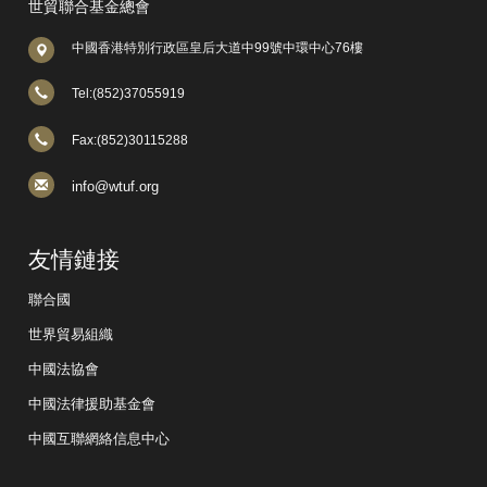
世貿聯合基金總會
中國香港特別行政區皇后大道中99號中環中心76樓
Tel:(852)37055919
Fax:(852)30115288
info@wtuf.org
友情鏈接
聯合國
世界貿易組織
中國法協會
中國法律援助基金會
中國互聯網絡信息中心