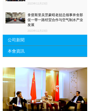
2023年11月23日
拿督斯里吴罡豪晤老挝总领事奔舍那
促一带一路经贸合作与空气制水产业
发展
2023年11月23日
公司新聞
本會資訊
沙特阿拉伯总领馆与世贸总会合作 促
一带一路经贸合作与空气制水产业发
展
廣東省參事、深圳市原政協副主席周
長瑚蒞臨 天泉鼎豐深圳總部及國際標
2023年11月23日
量波量子研究院
埃及总领事会晤拿督斯里吴罡豪 促一
2021年12月10日
带一路经贸合作与空气制水产业发展
標量波光量子導入系統聯合國總部拿
2023年11月23日
督斯裏吳達鎔教授首發
拿督斯里吴罡豪晤土耳其总领事 促一
2021年12月10日
带一路经贸合作与空气制水产业发展