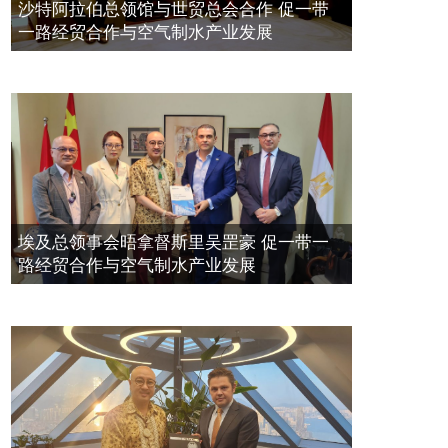
空氣制水發明人吳達鎔出席聯合國環
2023年11月23日
沙特阿拉伯总领馆与世贸总会合作 促一带
境科政商管治聯盟會議
一路经贸合作与空气制水产业发展
2021年12月10日
埃及总领事会晤拿督斯里吴罡豪 促一带一
路经贸合作与空气制水产业发展