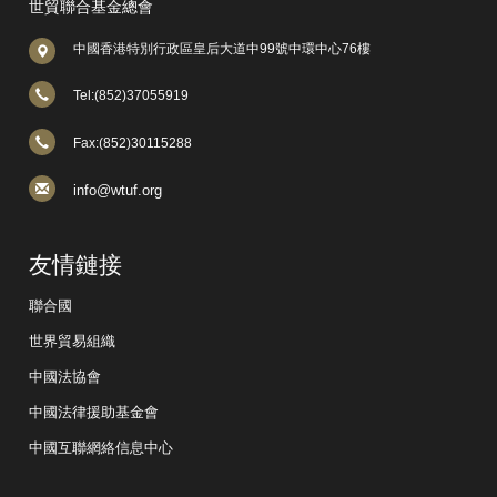
世貿聯合基金總會
中國香港特別行政區皇后大道中99號中環中心76樓
Tel:(852)37055919
Fax:(852)30115288
info@wtuf.org
友情鏈接
聯合國
世界貿易組織
中國法協會
中國法律援助基金會
中國互聯網絡信息中心