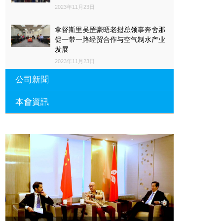
2023年11月23日
拿督斯里吴罡豪晤老挝总领事奔舍那
促一带一路经贸合作与空气制水产业
发展
2023年11月23日
公司新聞
本會資訊
沙特阿拉伯总领馆与世贸总会合作 促
一带一路经贸合作与空气制水产业发
展
廣東省參事、深圳市原政協副主席周
長瑚蒞臨 天泉鼎豐深圳總部及國際標
2023年11月23日
量波量子研究院
埃及总领事会晤拿督斯里吴罡豪 促一
2021年12月10日
带一路经贸合作与空气制水产业发展
標量波光量子導入系統聯合國總部拿
2023年11月23日
督斯裏吳達鎔教授首發
拿督斯里吴罡豪晤土耳其总领事 促一
2021年12月10日
带一路经贸合作与空气制水产业发展