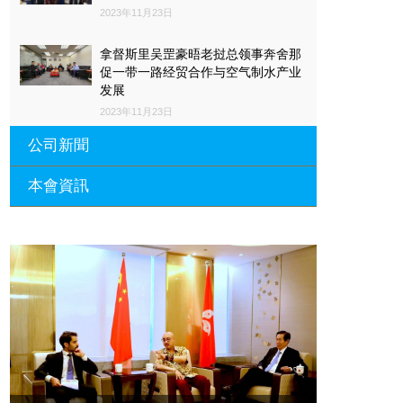
2023年11月23日
拿督斯里吴罡豪晤老挝总领事奔舍那
促一带一路经贸合作与空气制水产业
发展
2023年11月23日
公司新聞
本會資訊
沙特阿拉伯总领馆与世贸总会合作 促
一带一路经贸合作与空气制水产业发
展
廣東省參事、深圳市原政協副主席周
長瑚蒞臨 天泉鼎豐深圳總部及國際標
2023年11月23日
量波量子研究院
埃及总领事会晤拿督斯里吴罡豪 促一
2021年12月10日
带一路经贸合作与空气制水产业发展
標量波光量子導入系統聯合國總部拿
2023年11月23日
督斯裏吳達鎔教授首發
拿督斯里吴罡豪晤土耳其总领事 促一
2021年12月10日
带一路经贸合作与空气制水产业发展