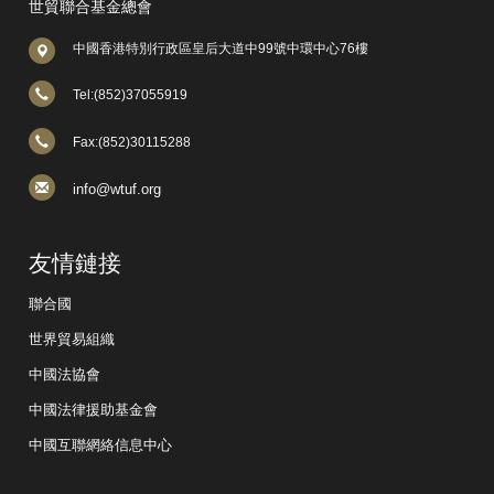
世貿聯合基金總會
中國香港特別行政區皇后大道中99號中環中心76樓
Tel:(852)37055919
Fax:(852)30115288
info@wtuf.org
友情鏈接
聯合國
世界貿易組織
中國法協會
中國法律援助基金會
中國互聯網絡信息中心