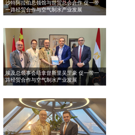
空氣制水發明人吳達鎔出席聯合國環
2023年11月23日
沙特阿拉伯总领馆与世贸总会合作 促一带
境科政商管治聯盟會議
一路经贸合作与空气制水产业发展
2021年12月10日
埃及总领事会晤拿督斯里吴罡豪 促一带一
路经贸合作与空气制水产业发展