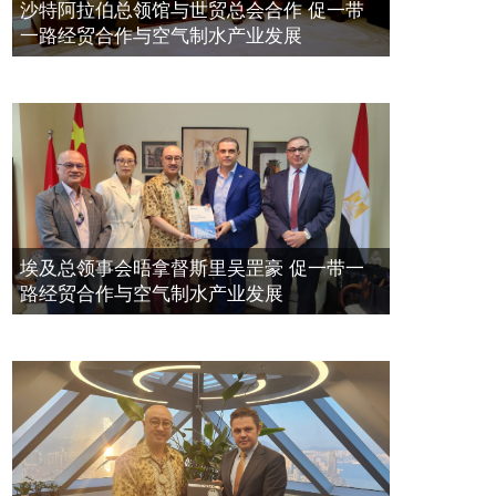
空氣制水發明人吳達鎔出席聯合國環
2023年11月23日
沙特阿拉伯总领馆与世贸总会合作 促一带
境科政商管治聯盟會議
一路经贸合作与空气制水产业发展
2021年12月10日
埃及总领事会晤拿督斯里吴罡豪 促一带一
路经贸合作与空气制水产业发展