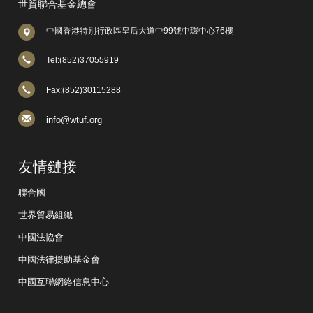
世貿聯合基金總會
中國香港特別行政區皇后大道中99號中環中心76樓
Tel:(852)37055919
Fax:(852)30115288
info@wtuf.org
友情鏈接
聯合國
世界貿易組織
中國法協會
中國法律援助基金會
中國互聯網絡信息中心