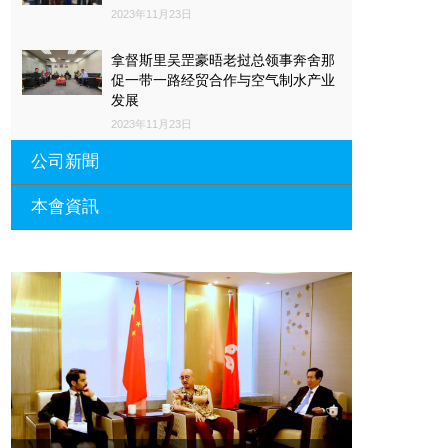
2023年11月23日
拿督斯里吴罡豪晤老挝总领事奔舍那
促一带一路经贸合作与空气制水产业
发展
2023年11月23日
公司新聞
本會資訊
沙特阿拉伯总领馆与世贸总会合作 促
一带一路经贸合作与空气制水产业发
展
廣東省參事、深圳市原政協副主席周
長瑚蒞臨 天泉鼎豐深圳總部及國際標
2023年11月23日
量波量子研究院
埃及总领事会晤拿督斯里吴罡豪 促一
2021年12月10日
带一路经贸合作与空气制水产业发展
標量波光量子導入系統聯合國總部拿
2023年11月23日
督斯裏吳達鎔教授首發
拿督斯里吴罡豪晤土耳其总领事 促一
2021年12月10日
带一路经贸合作与空气制水产业发展