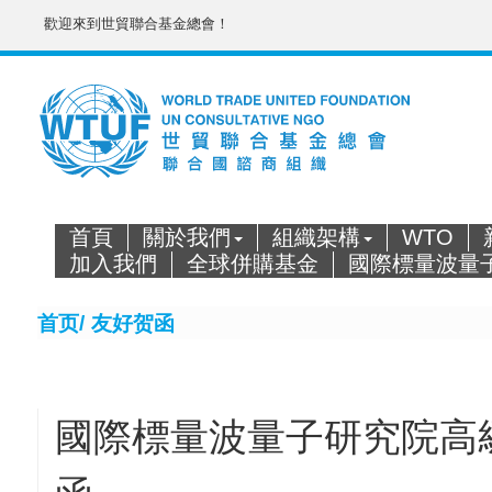
歡迎來到世貿聯合基金總會！
首頁
關於我們
組織架構
WTO
加入我們
全球併購基金
國際標量波量
首页/
友好贺函
國際標量波量子研究院高