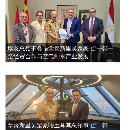
埃及总领事会晤拿督斯里吴罡豪 促一带一
路经贸合作与空气制水产业发展
拿督斯里吴罡豪晤土耳其总领事 促一带一