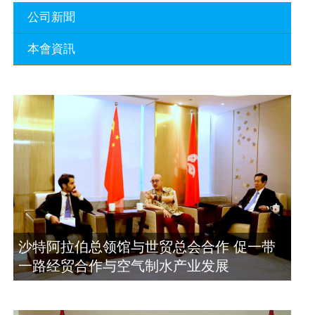
公司新聞
本會資訊
沙特阿拉伯总领馆与世贸总会合作 促一
带一路经贸合作与空气制水产业发展
廣東省參事、深圳市原政協副主席周長
2023年11月23日
瑚蒞臨 天泉鼎豐深圳總部及國際標量波
量子研究院
埃及总领事会晤拿督斯里吴罡豪 促一带
2021年12月10日
一路经贸合作与空气制水产业发展
2023年11月23日
標量波光量子導入系統聯合國總部拿督
斯裏吳達鎔教授首發
拿督斯里吴罡豪晤土耳其总领事 促一带
2021年12月10日
一路经贸合作与空气制水产业发展
2023年11月23日
空氣制水發明人吳達鎔出席聯合國環境
沙特阿拉伯总领馆与世贸总会合作 促一带
科政商管治聯盟會議
一路经贸合作与空气制水产业发展
2021年12月10日