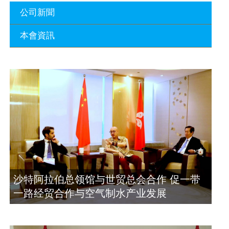
公司新聞
本會資訊
沙特阿拉伯总领馆与世贸总会合作 促一
带一路经贸合作与空气制水产业发展
廣東省參事、深圳市原政協副主席周長
2023年11月23日
瑚蒞臨 天泉鼎豐深圳總部及國際標量波
量子研究院
埃及总领事会晤拿督斯里吴罡豪 促一带
2021年12月10日
一路经贸合作与空气制水产业发展
2023年11月23日
標量波光量子導入系統聯合國總部拿督
斯裏吳達鎔教授首發
拿督斯里吴罡豪晤土耳其总领事 促一带
2021年12月10日
一路经贸合作与空气制水产业发展
2023年11月23日
空氣制水發明人吳達鎔出席聯合國環境
沙特阿拉伯总领馆与世贸总会合作 促一带
科政商管治聯盟會議
一路经贸合作与空气制水产业发展
2021年12月10日