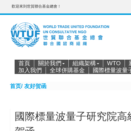
歡迎來到世貿聯合基金總會！
首頁
關於我們
組織架構
WTO
加入我們
全球併購基金
國際標量波量
首页/
友好贺函
國際標量波量子研究院高