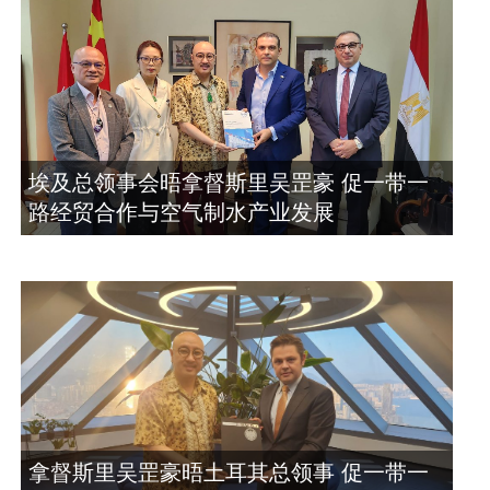
埃及总领事会晤拿督斯里吴罡豪 促一带一
路经贸合作与空气制水产业发展
拿督斯里吴罡豪晤土耳其总领事 促一带一