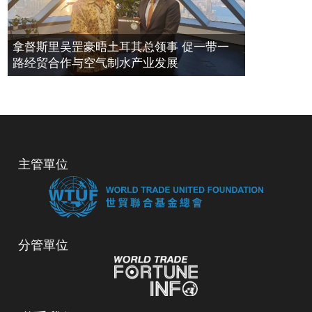
拿督斯里吴罡豪晤土耳其总领事 促一带一
路经贸合作与空气制水产业发展
主管單位
分管單位