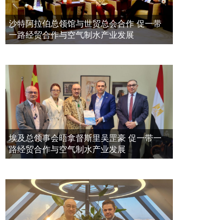
带一路经贸合作与空气制水产业发展
空氣制水發明人吳達鎔出席聯合國環
2023年11月23日
沙特阿拉伯总领馆与世贸总会合作 促一带
境科政商管治聯盟會議
一路经贸合作与空气制水产业发展
2021年12月10日
埃及总领事会晤拿督斯里吴罡豪 促一带一
路经贸合作与空气制水产业发展