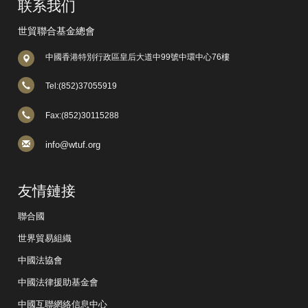
联系我们
世貿聯合基金總會
中國香港特別行政區皇后大道中99號中環中心76樓
Tel:(852)37055919
Fax:(852)30115288
info@wtuf.org
友情鏈接
聯合國
世界貿易組織
中國法協會
中國法律援助基金會
中國互聯網絡信息中心