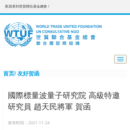
歡迎來到世貿聯合基金總會！
Togg
navig
首页/
友好贺函
國際標量波量子研究院 高級特邀
研究員 趙天民將軍 賀函
发布时间：2021-11-24