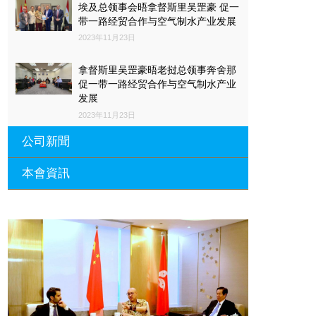
埃及总领事会晤拿督斯里吴罡豪 促一
带一路经贸合作与空气制水产业发展
2023年11月23日
拿督斯里吴罡豪晤老挝总领事奔舍那
促一带一路经贸合作与空气制水产业
发展
2023年11月23日
公司新聞
本會資訊
沙特阿拉伯总领馆与世贸总会合作 促
一带一路经贸合作与空气制水产业发
展
廣東省參事、深圳市原政協副主席周
長瑚蒞臨 天泉鼎豐深圳總部及國際標
2023年11月23日
量波量子研究院
埃及总领事会晤拿督斯里吴罡豪 促一
2021年12月10日
带一路经贸合作与空气制水产业发展
標量波光量子導入系統聯合國總部拿
2023年11月23日
督斯裏吳達鎔教授首發
拿督斯里吴罡豪晤土耳其总领事 促一
2021年12月10日