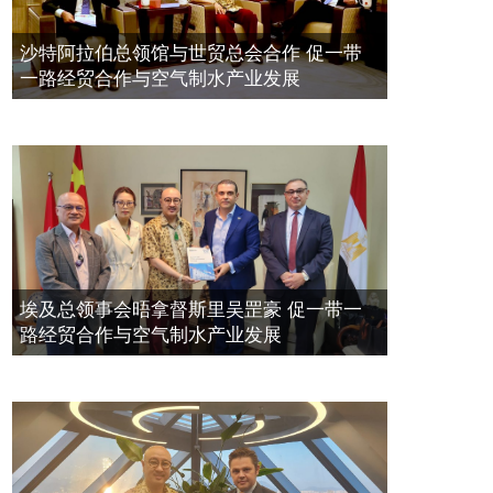
带一路经贸合作与空气制水产业发展
空氣制水發明人吳達鎔出席聯合國環
2023年11月23日
沙特阿拉伯总领馆与世贸总会合作 促一带
境科政商管治聯盟會議
一路经贸合作与空气制水产业发展
2021年12月10日
埃及总领事会晤拿督斯里吴罡豪 促一带一
路经贸合作与空气制水产业发展