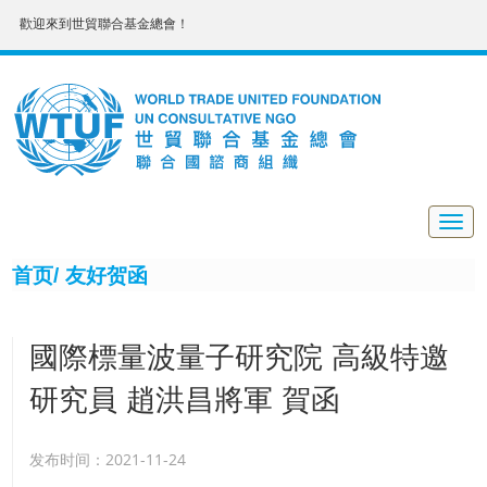
歡迎來到世貿聯合基金總會！
Togg
navig
首页/
友好贺函
國際標量波量子研究院 高級特邀
研究員 趙洪昌將軍 賀函
发布时间：2021-11-24