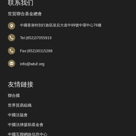
联系我们
世貿聯合基金總會
中國香港特別行政區皇后大道中99號中環中心76樓
Tel:(852)37055919
Fax:(852)30115288
info@wtuf.org
友情鏈接
聯合國
世界貿易組織
中國法協會
中國法律援助基金會
中國互聯網絡信息中心