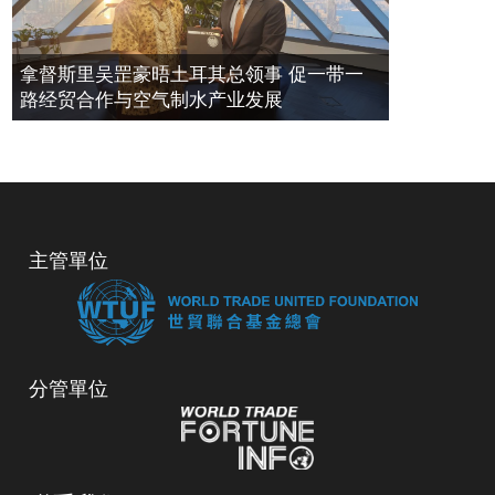
拿督斯里吴罡豪晤土耳其总领事 促一带一
路经贸合作与空气制水产业发展
主管單位
分管單位