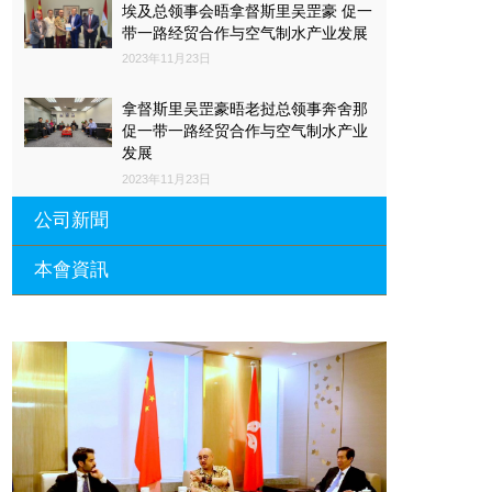
埃及总领事会晤拿督斯里吴罡豪 促一
带一路经贸合作与空气制水产业发展
2023年11月23日
拿督斯里吴罡豪晤老挝总领事奔舍那
促一带一路经贸合作与空气制水产业
发展
2023年11月23日
公司新聞
本會資訊
沙特阿拉伯总领馆与世贸总会合作 促
一带一路经贸合作与空气制水产业发
展
廣東省參事、深圳市原政協副主席周
長瑚蒞臨 天泉鼎豐深圳總部及國際標
2023年11月23日
量波量子研究院
埃及总领事会晤拿督斯里吴罡豪 促一
2021年12月10日
带一路经贸合作与空气制水产业发展
標量波光量子導入系統聯合國總部拿
2023年11月23日
督斯裏吳達鎔教授首發
拿督斯里吴罡豪晤土耳其总领事 促一
2021年12月10日