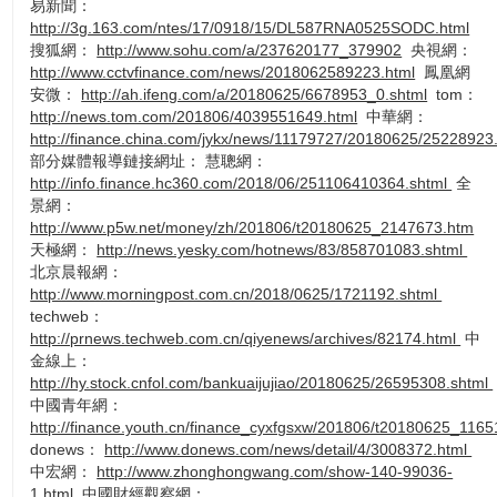
易新聞：
http://3g.163.com/ntes/17/0918/15/DL587RNA0525SODC.html
搜狐網：
http://www.sohu.com/a/237620177_379902
央視網：
http://www.cctvfinance.com/news/2018062589223.html
鳳凰網
安微：
http://ah.ifeng.com/a/20180625/6678953_0.shtml
tom：
http://news.tom.com/201806/4039551649.html
中華網：
http://finance.china.com/jykx/news/11179727/20180625/25228923
部分媒體報導鏈接網址： 慧聰網：
http://info.finance.hc360.com/2018/06/251106410364.shtml
全
景網：
http://www.p5w.net/money/zh/201806/t20180625_2147673.htm
天極網：
http://news.yesky.com/hotnews/83/858701083.shtml
北京晨報網：
http://www.morningpost.com.cn/2018/0625/1721192.shtml
techweb：
http://prnews.techweb.com.cn/qiyenews/archives/82174.html
中
金線上：
http://hy.stock.cnfol.com/bankuaijujiao/20180625/26595308.shtml
中國青年網：
http://finance.youth.cn/finance_cyxfgsxw/201806/t20180625_116
donews：
http://www.donews.com/news/detail/4/3008372.html
中宏網：
http://www.zhonghongwang.com/show-140-99036-
1.html
中國財經觀察網：