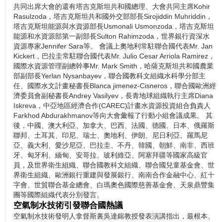
共同出席大會的還有塔吉克斯坦共和國總理、大會共同主席Kohir
Rasulzoda，塔吉克斯坦共和國外交部部長Sirojiddin Muhriddin，
塔吉克斯坦能源與水資源部長Usmonali Usmonzoda，塔吉克斯坦
能源和水資源部第一副部長Sulton Rahimzoda，世界銀行資深水
資源專家Jennifer Sara等。 會議上奧地利常駐聯合國代表Mr. Jan
Kickert，巴拉圭常駐聯合國代表Mr. Julio Cesar Arriola Ramirez，
國際水資源管理副總幹事Mr. Mark Smith，哈薩克斯坦共和國農業
部副部長Yerlan Nysanbayev，聯合國教科文組織水科學分部主
任、國際水文計畫秘書長Blanca jimenez-Cisneros，聯合國歐洲經
濟委員會副秘書長Andrey Vasilyev，長青地球組織執行主席Diana
Iskreva，中亞地區經濟合作(CAREC)計畫水資源投資組合負責人
Farkhod Abdurakhmanov等向大會彙報了行動小組會議成果。 其
後，中國、澳大利亞、加拿大、巴西、法國、德國、日本、俄羅斯
聯邦、土耳其、印尼、瑞士、奧地利、伊朗、尼日利亞、羅馬尼
亞、義大利、愛沙尼亞、巴拉圭、不丹、韓國、朝鮮、南非、西班
牙、匈牙利、緬甸、安哥拉、玻利維亞、阿塞拜疆等國家高級官
員，及世界衛生組織、聯合國教科文組織、聯合國兒童基金會、世
界衛生組織、歐洲銀行重建與發展銀行、南南合作金融中心、紅十
字會、世貿聯合基金總會、白瑪奧色國際慈善基金會、天泉鼎豐集
團等國際組織代表分別發言。
空氣制水技術引發聯合國熱議
空氣制水技術發明人拿督斯裏吳達鎔教授發表演講指出，最根本、