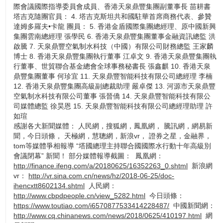
際會議國際指導委員會成員、香港天泉鼎豐集團副董事長 苗耕書
塔吉克隨團官員： 4. 塔吉克斯坦共和國駐華首席商務代表、參贊
達姆多羅夫•卡龍 團員： 5. 香港金盾國際集團總經理、原中國新興
集團雲南總經理 張學民 6. 香港天泉鼎豐集團董事金融資訊總監 洪
啟騰 7. 天泉鼎豐空氣制水科技（中國）有限公司財務總監 王家麟
博士 8. 香港天泉鼎豐集團執行董事 江卓文 9. 香港天泉鼎豐集團執
行董事、世貿聯合基金總會全球事務秘書長 張鑫麒 10. 香港天泉
鼎豐集團董事 何珍宜 11. 天泉鼎豐智能科技有限公司總經理 李楠
12. 香港天泉鼎豐集團高級副總裁助理 嚴卓傑 13. 河源市天泉鼎豐
空氣制水科技有限公司董事 張晉僑 14. 天泉鼎豐智能科技有限公
司媒體總監 徐昊恩 15. 天泉鼎豐智能科技有限公司總經理助理 許
如瑄
感謝各大新聞媒體： 人民網，搜狐網，鳳凰網， 騰訊網，網易新
聞，今日頭條， 天極網，慧聰網，新浪vr， 證券之星，金融界，
tom等媒體爭相報導 “塔國總理主持聯合國國際水行動十年高級別
會議閉幕” 新聞！ 部分媒體報導截圖：
鳳凰網：
http://finance.ifeng.com/a/20180625/16352263_0.shtml
新浪網
vr：
http://vr.sina.com.cn/news/hz/2018-06-25/doc-
ihencxtt8602134.shtml
人民網：
http://www.cbpdpeople.cn/view_5282.html
今日頭條：
https://www.toutiao.com/i6570877533414228487/
中國新聞網：
http://www.cq.chinanews.com/news/2018/0625/410197.html
網