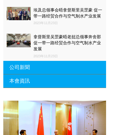
埃及总领事会晤拿督斯里吴罡豪 促一
带一路经贸合作与空气制水产业发展
2023年11月23日
拿督斯里吴罡豪晤老挝总领事奔舍那
促一带一路经贸合作与空气制水产业
发展
2023年11月23日
公司新聞
本會資訊
沙特阿拉伯总领馆与世贸总会合作 促
一带一路经贸合作与空气制水产业发
展
廣東省參事、深圳市原政協副主席周
長瑚蒞臨 天泉鼎豐深圳總部及國際標
2023年11月23日
量波量子研究院
埃及总领事会晤拿督斯里吴罡豪 促一
2021年12月10日
带一路经贸合作与空气制水产业发展
標量波光量子導入系統聯合國總部拿
2023年11月23日
督斯裏吳達鎔教授首發