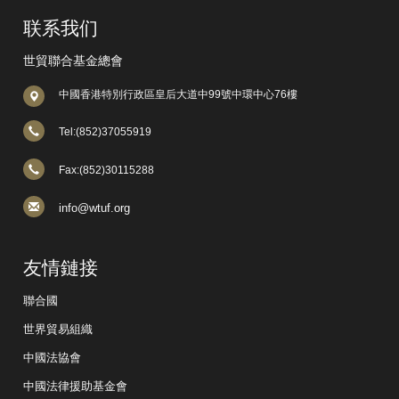
联系我们
世貿聯合基金總會
中國香港特別行政區皇后大道中99號中環中心76樓
Tel:(852)37055919
Fax:(852)30115288
info@wtuf.org
友情鏈接
聯合國
世界貿易組織
中國法協會
中國法律援助基金會