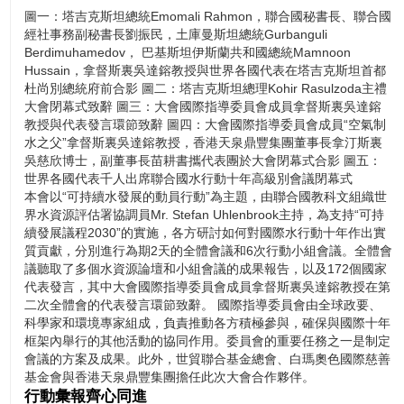
級別國際會議閉幕式在塔吉克斯坦首都杜尚別索蒙宮舉行，由塔吉
圖一：塔吉克斯坦總統Emomali Rahmon，聯合國秘書長、聯合國
克斯坦總理Kohir Rasulzoda主禮。大會國際指導委員會成員“空氣
經社事務副秘書長劉振民，土庫曼斯坦總統Gurbanguli
制水之父”拿督斯裏吳達鎔教授，香港天泉鼎豐集團董事長拿汀斯
Berdimuhamedov， 巴基斯坦伊斯蘭共和國總統Mamnoon
裏吳慈欣博士，副董事長苗耕書攜代表團出席閉幕式。
Hussain，拿督斯裏吳達鎔教授與世界各國代表在塔吉克斯坦首都
杜尚別總統府前合影 圖二：塔吉克斯坦總理Kohir Rasulzoda主禮
大會閉幕式致辭 圖三：大會國際指導委員會成員拿督斯裏吳達鎔
教授與代表發言環節致辭 圖四：大會國際指導委員會成員“空氣制
水之父”拿督斯裏吳達鎔教授，香港天泉鼎豐集團董事長拿汀斯裏
吳慈欣博士，副董事長苗耕書攜代表團於大會閉幕式合影 圖五：
世界各國代表千人出席聯合國水行動十年高級別會議閉幕式
本會以“可持續水發展的動員行動”為主題，由聯合國教科文組織世
界水資源評估署協調員Mr. Stefan Uhlenbrook主持，為支持“可持
續發展議程2030”的實施，各方研討如何對國際水行動十年作出實
質貢獻，分別進行為期2天的全體會議和6次行動小組會議。全體會
議聽取了多個水資源論壇和小組會議的成果報告，以及172個國家
代表發言，其中大會國際指導委員會成員拿督斯裏吳達鎔教授在第
二次全體會的代表發言環節致辭。 國際指導委員會由全球政要、
科學家和環境專家組成，負責推動各方積極參與，確保與國際十年
框架內舉行的其他活動的協同作用。委員會的重要任務之一是制定
會議的方案及成果。此外，世貿聯合基金總會、白瑪奧色國際慈善
基金會與香港天泉鼎豐集團擔任此次大會合作夥伴。
行動彙報齊心同進