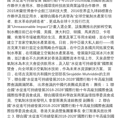
國“水促進可持續發展”國際行動十年2018-2028高級別國際會議合
作夥伴大會用水、聯合國環境科技政策商業論壇合作夥伴、獲
2015米蘭世博會中企館三項科技大獎、2016世界盃九球錦標賽合
作夥伴及指定用水，被聯合國各代表譽為“全球空氣制水產業引領
者、飲水革命的締造者”，更成為全球十大投行巴克
萊“Unreasonable Impact”計畫入選企業。該集團推出的鮮榨空氣
制水機目前已在中國、美國、澳大利亞、韓國、馬來西亞、卡塔
爾、肯雅等市場被應用於生活、農業及軍工等用水範疇，並在中國
建立了首家空氣制水產業基地。日前，與中亞最大私人銀行——塔
吉克東方銀行簽定全面戰略合作協議，在中亞及各國共同拓展空氣
制水專案，在塔國建立空氣制水產業基地、發展薩列茲湖冰川水業
務，並計畫在不久的將來於香港及國際資本市場上市。天泉鼎豐空
氣制水為本次大會提供飲用水，及入駐“水促進可持續發展”國際展
覽會，向全球展示空氣制水技術，作為未來水資源解決方案。 當
日，在塔吉克斯坦共和國外交部部長Sirojiddin Muhriddin的主持
下，聯合國“水促進可持續發展2018-2028”國際行動十年高級別國
際會議圓滿閉幕。 出席會議的中國代表團成員還有： 團長： 1. 聯
合國“水促進可持續發展2018-2028”國際行動十年高級別國際會議
國際指導委員會成員、聯合國環境科學政策商業論壇指導委員會成
員、空氣制水技術發明人 拿督斯裏吳達鎔教授 副團長： 2. 聯合
國“水促進可持續發展2018-2028”國際行動十年高級別國際會議國
際指導委員會成員、香港天泉鼎豐集團董事長 拿汀斯裏吳慈欣博
士 3. 聯合國“水促進可持續發展2018-2028”國際行動十年高級別國