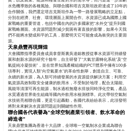
費，以及農業、能源和糧食生產對水的需求等，而污染進一步加劇
水危機導致的各種風險。與聯合國和塔吉克斯坦政府達成了10年的
合作關係，我們選定塔吉克斯坦作為一帶一路發展戰略的立足點，
分別在經濟、社會、環境層面上展開合作。水資源已成為國際上國
家戰略的重要管道，包括中國在內的許多國家把“水外交”提升到國
家戰略層面。水資源問題對減少貧困有著直接的影響，如果今天我
們不能將水變成和平的工具，那麼明天它可能會成為衝突的主要淵
源。
天泉鼎豐再現輝煌
大會國際指導委員會成員拿督斯裏吳達鎔教授從事水資源可持續發
展和創新水源的研究十餘年，自主研發了“大氣甘露轉化系統”及“空
氣提純冷凝技術”，並在世界知識產權組織的PCT體系中擁有100多
項專利，實現人類“向空氣要水”的革命性創舉，創造自主、可靠、
永續的新水源，為人類可持續發展的水資源提供解決方案；利用空
氣資源高效制取安全健康的飲用水，不受制於地理，配合太陽能、
風能等清潔可再生能源，制水過程無廢水排放同時淨化空氣，產品
水質通過世界衛生組織等國內外飲用水檢測標準。此次帶領空氣制
水技術亮相聯合國，更是引起轟動，各國代表紛紛表示，此項發明
將對未來解決水資源問題起到關鍵性作用。
聯合國各代表譽為“全球空制產業引領者、飲水革命的
締造者”
天泉鼎豐集團為香港十大品牌，全球唯一空氣制水企業成為聯合