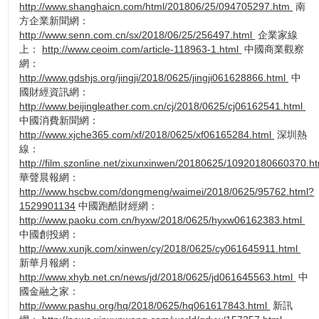
http://www.shanghaicn.com/html/201806/25/094705297.htm
南
方企業新聞網：
http://www.senn.com.cn/sx/2018/06/25/256497.html
企業家線
上：
http://www.ceoim.com/article-118963-1.html
中國商業觀察
網：
http://www.gdshjs.org/jingji/2018/0625/jingji061628866.html
中
國財經資訊網：
http://www.beijingleather.com.cn/cj/2018/0625/cj06162541.html
中國消費新聞網：
http://www.xjche365.com/xf/2018/0625/xf06165284.html
深圳熱
線：
http://film.szonline.net/zixunxinwen/20180625/10920180660370.h
華聲晨報網：
http://www.hscbw.com/dongmeng/waimei/2018/0625/95762.html?
1529901134
中國跑酷財經網：
http://www.paoku.com.cn/hyxw/2018/0625/hyxw06162383.html
中國創投網：
http://www.xunjk.com/xinwen/cy/2018/0625/cy061645911.html
新華月報網：
http://www.xhyb.net.cn/news/jd/2018/0625/jd061645563.html
中
國金融之家：
http://www.pashu.org/hq/2018/0625/hq061617843.html
新訊