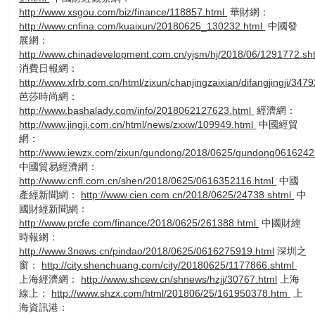
http://www.xsgou.com/biz/finance/118857.html
華財網：
http://www.cnfina.com/kuaixun/20180625_130232.html
中國發
展網：
http://www.chinadevelopment.com.cn/yjsm/hj/2018/06/1291772.sh
消費日報網：
http://www.xfrb.com.cn/html/zixun/chanjingzaixian/difangjingji/347
芭莎時尚網：
http://www.bashalady.com/info/2018062127623.html
經濟網：
http://www.jingji.com.cn/html/news/zxxw/109949.html
中國經貿
網：
http://www.iewzx.com/zixun/gundong/2018/0625/gundong061624
中國貿易經濟網：
http://www.cnfl.com.cn/shen/2018/0625/0616352116.html
中國
產經新聞網：
http://www.cien.com.cn/2018/0625/24738.shtml
中
國財經新聞網：
http://www.prcfe.com/finance/2018/0625/261388.html
中國財經
時報網：
http://www.3news.cn/pindao/2018/0625/0616275919.html
深圳之
窗：
http://city.shenchuang.com/city/20180625/1177866.shtml
上海經濟網：
http://www.shcew.cn/shnews/hzjj/30767.html
上海
線上：
http://www.shzx.com/html/201806/25/161950378.htm
上
海資訊港：