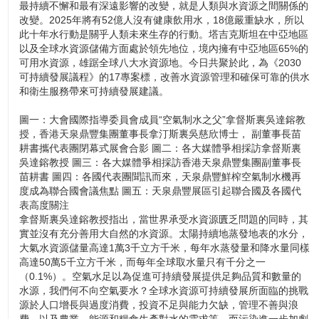
最持續不懈和最有深遠影響的改變，就是人類與水資源之間關係的
改變。2025年將有52億人沒有健康飲用水，18億嚴重缺水，所以
此十年水行動是關乎人類未來生存的行動。塔吉克斯坦在中亞地區
以及全球水資源儲備方面處於領先地位，境內擁有中亞地區65%的
可用水資源，雄踞全球八大水資源地。今日共聚於此，為《2030
可持續發展議程》的17專案標，改善水資源管理和確保可靠的供水
和衛生服務帶來可持續發展建議。
圖一：大會國際指導委員會成員“空氣制水之父”拿督斯裏吳達鎔教
授，香港天泉鼎豐集團董事長拿汀斯裏吳慈欣博士， 副董事長苗
耕書攜代表團閉幕式展會合影 圖二：各大媒體爭相採訪拿督斯裏
吳達鎔教授 圖三：各大媒體爭相採訪香港天泉鼎豐集團副董事長
苗耕書 圖四：各國代表團聞訊而來，天泉鼎豐鮮榨空氣制水機再
度成為聯合國會議焦點 圖五：天泉鼎豐展區引起聯合國及各國代
表高度關注
拿督斯裏吳達鎔教授指出，當世界承受水資源匱乏問題的同時，其
實並沒有充分善用大自然的水資源。太陽持續地蒸發地表的水分，
大氣水資源儲量高達1萬3千立方千米，每年水蒸發量和降水量同樣
高達50萬5千立方千米，而每年全球取水量只有千分之一
（0.1%）。空氣水足以為促進可持續發展提供足夠品質和數量的
水源，我們何不向空氣要水？全球水資源可持續發展所面臨的挑戰
源於人口增長與過度消費，投資不足與能力欠缺，管理不善與浪