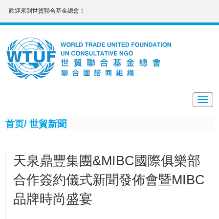
歡迎來到世貿聯合基金總會！
Togg
navig
首页/
世貿新聞
天泉鼎豐集團&MIBC國際俱樂部
合作簽約儀式新聞發佈會暨MIBC
品牌時尚盛宴