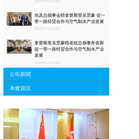
2023年11月23日
埃及总领事会晤拿督斯里吴罡豪 促一
带一路经贸合作与空气制水产业发展
2023年11月23日
拿督斯里吴罡豪晤老挝总领事奔舍那
促一带一路经贸合作与空气制水产业
发展
2023年11月23日
公司新聞
本會資訊
沙特阿拉伯总领馆与世贸总会合作 促
一带一路经贸合作与空气制水产业发
展
廣東省參事、深圳市原政協副主席周
長瑚蒞臨 天泉鼎豐深圳總部及國際標
2023年11月23日
量波量子研究院
埃及总领事会晤拿督斯里吴罡豪 促一
2021年12月10日
带一路经贸合作与空气制水产业发展
標量波光量子導入系統聯合國總部拿
2023年11月23日