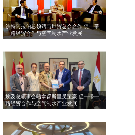
督斯裏吳達鎔教授首發
拿督斯里吴罡豪晤土耳其总领事 促一
2021年12月10日
带一路经贸合作与空气制水产业发展
空氣制水發明人吳達鎔出席聯合國環
2023年11月23日
沙特阿拉伯总领馆与世贸总会合作 促一带
境科政商管治聯盟會議
一路经贸合作与空气制水产业发展
2021年12月10日
埃及总领事会晤拿督斯里吴罡豪 促一带一
路经贸合作与空气制水产业发展