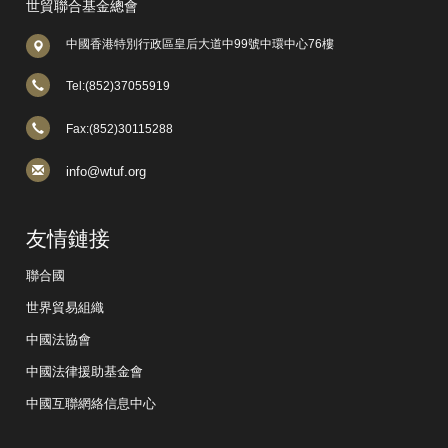
世貿聯合基金總會
中國香港特別行政區皇后大道中99號中環中心76樓
Tel:(852)37055919
Fax:(852)30115288
info@wtuf.org
友情鏈接
聯合國
世界貿易組織
中國法協會
中國法律援助基金會
中國互聯網絡信息中心