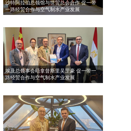
空氣制水發明人吳達鎔出席聯合國環
2023年11月23日
沙特阿拉伯总领馆与世贸总会合作 促一带
境科政商管治聯盟會議
一路经贸合作与空气制水产业发展
2021年12月10日
埃及总领事会晤拿督斯里吴罡豪 促一带一
路经贸合作与空气制水产业发展