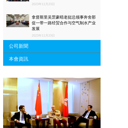
2023年11月23日
拿督斯里吴罡豪晤老挝总领事奔舍那
促一带一路经贸合作与空气制水产业
发展
2023年11月23日
公司新聞
本會資訊
沙特阿拉伯总领馆与世贸总会合作 促
一带一路经贸合作与空气制水产业发
展
廣東省參事、深圳市原政協副主席周
長瑚蒞臨 天泉鼎豐深圳總部及國際標
2023年11月23日
量波量子研究院
埃及总领事会晤拿督斯里吴罡豪 促一
2021年12月10日
带一路经贸合作与空气制水产业发展
標量波光量子導入系統聯合國總部拿
2023年11月23日
督斯裏吳達鎔教授首發
拿督斯里吴罡豪晤土耳其总领事 促一
2021年12月10日
带一路经贸合作与空气制水产业发展