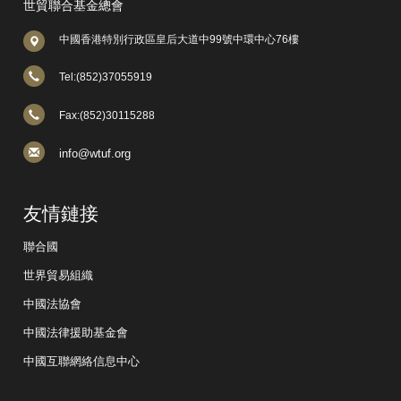
世貿聯合基金總會
中國香港特別行政區皇后大道中99號中環中心76樓
Tel:(852)37055919
Fax:(852)30115288
info@wtuf.org
友情鏈接
聯合國
世界貿易組織
中國法協會
中國法律援助基金會
中國互聯網絡信息中心