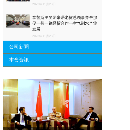
2023年11月23日
拿督斯里吴罡豪晤老挝总领事奔舍那
促一带一路经贸合作与空气制水产业
发展
2023年11月23日
公司新聞
本會資訊
沙特阿拉伯总领馆与世贸总会合作 促
一带一路经贸合作与空气制水产业发
展
廣東省參事、深圳市原政協副主席周
長瑚蒞臨 天泉鼎豐深圳總部及國際標
2023年11月23日
量波量子研究院
埃及总领事会晤拿督斯里吴罡豪 促一
2021年12月10日
带一路经贸合作与空气制水产业发展
標量波光量子導入系統聯合國總部拿
2023年11月23日
督斯裏吳達鎔教授首發
拿督斯里吴罡豪晤土耳其总领事 促一
2021年12月10日
带一路经贸合作与空气制水产业发展