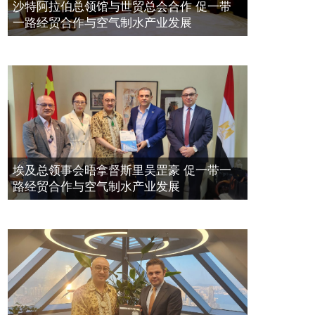
空氣制水發明人吳達鎔出席聯合國環
2023年11月23日
沙特阿拉伯总领馆与世贸总会合作 促一带
境科政商管治聯盟會議
一路经贸合作与空气制水产业发展
2021年12月10日
埃及总领事会晤拿督斯里吴罡豪 促一带一
路经贸合作与空气制水产业发展