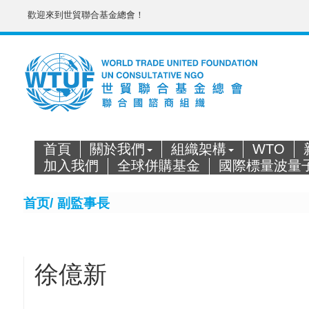
歡迎來到世貿聯合基金總會！
首頁
關於我們
組織架構
WTO
加入我們
全球併購基金
國際標量波量
首页/
副監事長
徐億新