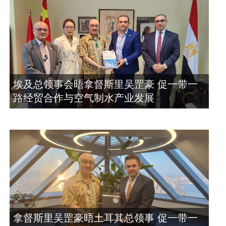
埃及总领事会晤拿督斯里吴罡豪 促一带一
路经贸合作与空气制水产业发展
拿督斯里吴罡豪晤土耳其总领事 促一带一