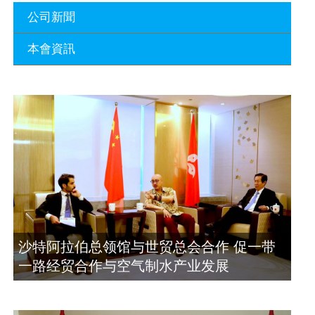
公司新聞
本會資訊
沙特阿拉伯总领馆与世贸总会合作 促一
带一路经贸合作与空气制水产业发展
廣東省參事、深圳市原政協副主席周長
2023年11月23日
瑚蒞臨 天泉鼎豐深圳總部及國際標量波
量子研究院
埃及总领事会晤拿督斯里吴罡豪 促一带
2021年12月10日
一路经贸合作与空气制水产业发展
2023年11月23日
標量波光量子導入系統聯合國總部拿督
斯裏吳達鎔教授首發
拿督斯里吴罡豪晤土耳其总领事 促一带
2021年12月10日
一路经贸合作与空气制水产业发展
2023年11月23日
空氣制水發明人吳達鎔出席聯合國環境
沙特阿拉伯总领馆与世贸总会合作 促一带
科政商管治聯盟會議
一路经贸合作与空气制水产业发展
2021年12月10日