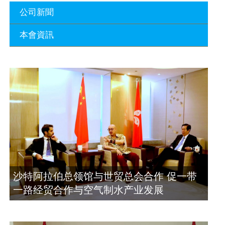
公司新聞
本會資訊
沙特阿拉伯总领馆与世贸总会合作 促一
带一路经贸合作与空气制水产业发展
廣東省參事、深圳市原政協副主席周長
2023年11月23日
瑚蒞臨 天泉鼎豐深圳總部及國際標量波
量子研究院
埃及总领事会晤拿督斯里吴罡豪 促一带
2021年12月10日
一路经贸合作与空气制水产业发展
2023年11月23日
標量波光量子導入系統聯合國總部拿督
斯裏吳達鎔教授首發
拿督斯里吴罡豪晤土耳其总领事 促一带
2021年12月10日
一路经贸合作与空气制水产业发展
2023年11月23日
空氣制水發明人吳達鎔出席聯合國環境
沙特阿拉伯总领馆与世贸总会合作 促一带
科政商管治聯盟會議
一路经贸合作与空气制水产业发展
2021年12月10日