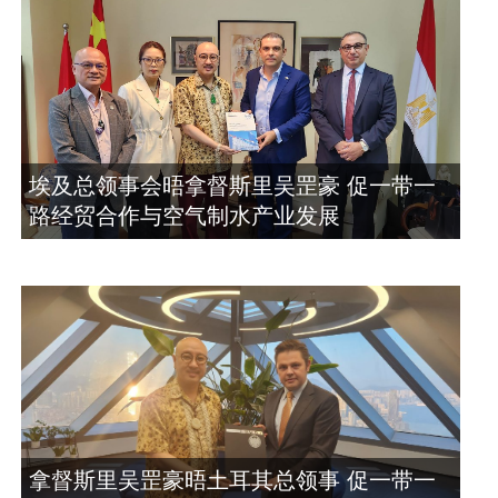
埃及总领事会晤拿督斯里吴罡豪 促一带一
路经贸合作与空气制水产业发展
拿督斯里吴罡豪晤土耳其总领事 促一带一