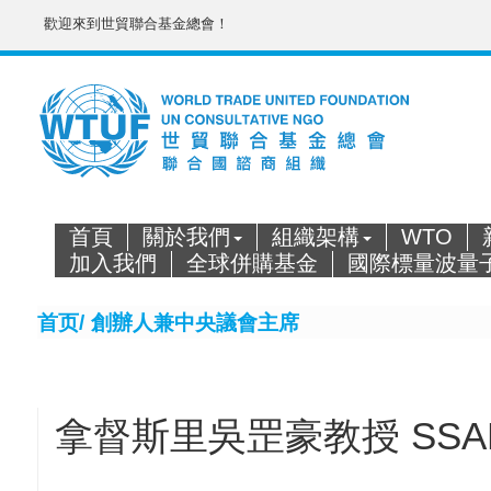
歡迎來到世貿聯合基金總會！
首頁
關於我們
組織架構
WTO
加入我們
全球併購基金
國際標量波量
首页/
創辦人兼中央議會主席
拿督斯里吳罡豪教授 SSAP