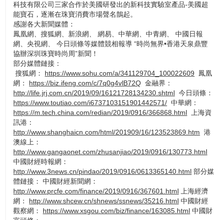
科技有限公司三家合作於美國研發出的新科技實驗室產品-美國超
能寶石，逐漸在珠寶消費市場聲名鵲起。
感謝各大新聞媒體：
鳳凰網、搜狐網、新浪網、 網易、中華網、中青網、 中國日報
網、央視網、 今日頭條等媒體競相報導 “時尚無界•香港天泉鼎豐
協辦深圳珠寶時尚周”新聞！
部分媒體鏈接：
搜狐網：
https://www.sohu.com/a/341129704_100022609
鳳凰
網：
https://biz.ifeng.com/c/7q0g4vlB72Q
金融界：
http://life.jrj.com.cn/2019/09/16121728134230.shtml
今日頭條：
https://www.toutiao.com/i6737103151901442571/
中華網：
https://m.tech.china.com/redian/2019/0916/366868.html
上海資
訊港：
http://www.shanghaicn.com/html/201909/16/123523869.htm
港
澳線上：
http://www.gangaonet.com/zhusanjiao/2019/0916/130773.html
中國財經時報網：
http://www.3news.cn/pindao/2019/0916/0613365140.html
部分媒
體鏈接： 中國財經新聞網：
http://www.prcfe.com/finance/2019/0916/367601.html
上海經濟
網：
http://www.shcew.cn/shnews/ssnews/35216.html
中國財經
觀察網：
https://www.xsgou.com/biz/finance/163085.html
中國財