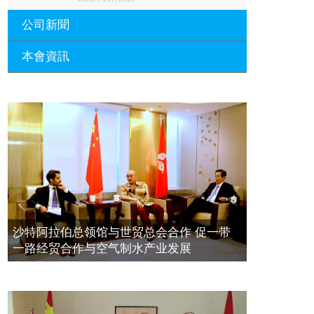
公司新聞
本會資訊
沙特阿拉伯总领馆与世贸总会合作 促
一带一路经贸合作与空气制水产业发
展
廣東省參事、深圳市原政協副主席周
長瑚蒞臨 天泉鼎豐深圳總部及國際標
2023年11月23日
量波量子研究院
埃及总领事会晤拿督斯里吴罡豪 促一
2021年12月10日
带一路经贸合作与空气制水产业发展
標量波光量子導入系統聯合國總部拿
2023年11月23日
督斯裏吳達鎔教授首發
拿督斯里吴罡豪晤土耳其总领事 促一
2021年12月10日
带一路经贸合作与空气制水产业发展
空氣制水發明人吳達鎔出席聯合國環
2023年11月23日
沙特阿拉伯总领馆与世贸总会合作 促一带
境科政商管治聯盟會議
一路经贸合作与空气制水产业发展
2021年12月10日