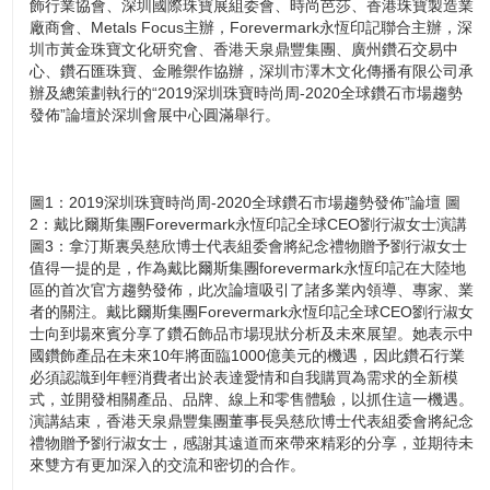
飾行業協會、深圳國際珠寶展組委會、時尚芭莎、香港珠寶製造業
廠商會、Metals Focus主辦，Forevermark永恆印記聯合主辦，深
圳市黃金珠寶文化研究會、香港天泉鼎豐集團、廣州鑽石交易中
心、鑽石匯珠寶、金雕禦作協辦，深圳市澤木文化傳播有限公司承
辦及總策劃執行的“2019深圳珠寶時尚周-2020全球鑽石市場趨勢
發佈”論壇於深圳會展中心圓滿舉行。
圖1：2019深圳珠寶時尚周-2020全球鑽石市場趨勢發佈”論壇 圖
2：戴比爾斯集團Forevermark永恆印記全球CEO劉行淑女士演講
圖3：拿汀斯裏吳慈欣博士代表組委會將紀念禮物贈予劉行淑女士
值得一提的是，作為戴比爾斯集團forevermark永恆印記在大陸地
區的首次官方趨勢發佈，此次論壇吸引了諸多業內領導、專家、業
者的關注。戴比爾斯集團Forevermark永恆印記全球CEO劉行淑女
士向到場來賓分享了鑽石飾品市場現狀分析及未來展望。她表示中
國鑽飾產品在未來10年將面臨1000億美元的機遇，因此鑽石行業
必須認識到年輕消費者出於表達愛情和自我購買為需求的全新模
式，並開發相關產品、品牌、線上和零售體驗，以抓住這一機遇。
演講結束，香港天泉鼎豐集團董事長吳慈欣博士代表組委會將紀念
禮物贈予劉行淑女士，感謝其遠道而來帶來精彩的分享，並期待未
來雙方有更加深入的交流和密切的合作。