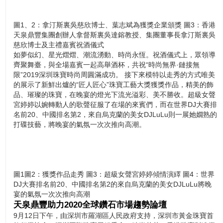
圖1、2：拿汀斯裏吳慈欣博士、葉志斌為獲獎企業頒獎 圖3：香港
天泉鼎豐集團創辦人拿督斯裏吳達鎔教授、集團董事長拿汀斯裏吳
慈欣博士及主禮嘉賓祝酒儀式
如夢似幻、星光熠熠、潮流湧動、時尚永恆。祝酒儀式上，眾領導
齊聚舞臺，與全場嘉賓一起高舉酒杯，共祝“時尚無界·鏈接無
限”2019深圳珠寶時尚周圓滿成功。 接下來模特以走秀的方式唯美
的展示了新鮮出爐的“匠人匠心”珠寶工藝大獎獲獎作品，精美的飾
品、璀璨的珠寶，在晚宴的燈光下流光溢彩、美不勝收。超級女聲
宮婷婷以婉轉動人的歌聲征服了在場的來賓們，而在世界DJ大賽排
名前20、中國排名第2，來自烏克蘭的美女DJLuLu則一展她嫺熟的
打碟技藝，將晚宴的氣氛一次次推向高潮。
圖1圖2：獲獎作品走秀 圖3：超級女聲宮婷婷傾情演繹 圖4：世界
DJ大賽排名前20、中國排名第2的來自烏克蘭的美女DJLuLu將晚
宴的氣氛一次次推向高潮
天泉鼎豐
助力2020全球鑽石市場趨勢論壇
9月12日下午，由深圳市羅湖區人民政府支持，深圳市黃金珠寶首