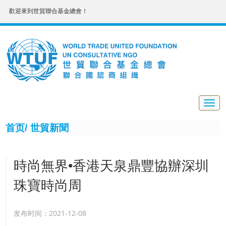
歡迎來到世貿聯合基金總會！
Togg
navig
首页/
世貿新聞
時尚無界•香港天泉鼎豐協辦深圳
珠寶時尚周
发布时间：2021-12-08
9月11日晚，2019深圳珠寶時尚周開幕晚宴暨第六屆中國（深圳）