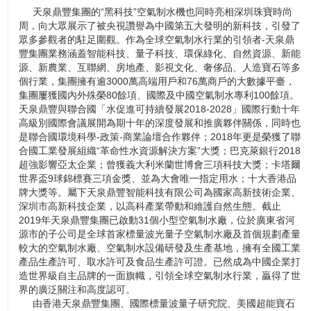
天泉鼎豐集團的“黑科技”空氣制水機也同時亮相深圳珠寶時尚
周，向大眾展示了被央視讚譽為中國第五大發明的新科技，引發了
眾多參觀者的駐足圍觀。作為全球空氣制水行業的引領者-天泉鼎
豐集團業務涵蓋智能科技、量子科技、環保綠化、自然資源、新能
源、新農業、互聯網、房地產、影視文化、奢侈品、人造寶石等多
個行業，集團擁有逾3000萬高端用戶和76萬商戶的大數據平臺，
集團屢獲國內外殊榮80餘項、國際及中國空氣制水專利100餘項。
天泉鼎豐與聯合國「水促進可持續發展2018-2028」國際行動十年
高級別國際會議展開為期十年的深度發展和推廣夥伴關係，同時也
是聯合國環境科學-政策-商業論壇合作夥伴；2018年更是榮獲了聯
合國工業發展組織“革命性水資源解決方案”大獎；巴克萊銀行2018
超強影響亞太企業；曾獲義大利米蘭世博會三項科技大獎；卡塔爾
世界盃9球錦標賽三項金獎、並為大會唯一指定用水；十大香港品
牌大獎等。屬下天泉鼎豐智能科技有限公司為國家高新技術企業、
深圳市高新科技企業，以高科產業帶動和維護自然生態。截止
2019年天泉鼎豐集團已啟動31個小型空氣制水廠，位於廣東省河
源市的子公司是全球首家標量波光量子空氣制水廠及首個規劃產量
較大的空氣制水廠、空氣制水設備研發及生產基地，擁有全國工業
產品生產許可、取水許可及食品生產許可證。已然成為中國企業打
造世界級自主品牌的一面旗幟，引領全球空氣制水行業，贏得了世
界的廣泛關注和高度認可。
由香港天泉鼎豐集團、國際標量波量子研究院、美國超能寶石