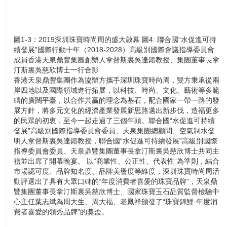
國際珠寶首飾設計大賽、匠人匠心珠寶工藝大獎、珠寶錦鯉·消費
者喜愛的珠寶品牌頒獎盛典於深圳瑞吉酒店大宴會廳隆重舉行，此
次活動由深圳市羅湖區人民政府支持，深圳市黃金珠寶首飾行業協
會、深圳國際珠寶展組委會、時尚芭莎、香港珠寶製造業廠商會、
圖1-3：2019深圳珠寶時尚周的盛大啟幕 圖4: 聯合國“水促進可持
MetalsFocus主辦；香港天泉鼎豐集團、Forevermark永恆印記、
續發展”國際行動十年（2018-2028）高級別國際會議指導委員會
宮喜禮、番禺珠寶廠商會協辦，深圳市澤木文化傳播有限公司承辦
成員香港天泉鼎豐集團創辦人拿督斯裏吳達鎔教授、集團董事長拿
並總策劃執行，眾多領導嘉賓、品牌企業代表、時尚行業精英近
汀斯裏吳慈欣博士一行合影
500人齊聚一堂，鑒證行業盛事，共賀2019深圳珠寶時尚周的盛大
香港天泉鼎豐集團作為協辦方攜手深圳珠寶時尚周，雙方秉承從兩
啟幕。
岸四地以及國際領域進行拓展，以科技、時尚、文化、藝術等多範
疇的廣闊平臺，以合作共贏的理念為基石，配合國家一帶一路的發
展方針，將多元文化的經濟產業發展新思路邁出新步伐，造福更多
的民眾的初衷，至今一起走過了三個年頭。聯合國“水促進可持續
發展”高級別國際指導委員會委員、天泉集團總顧問、空氣制水發
明人拿督斯裏吳達鎔教授，聯合國“水促進可持續發展”高級別國際
指導委員會委員、天泉鼎豐集團董事長拿汀斯裏吳慈欣博士共同主
禮並出席了開幕晚宴。 以“商業性、公正性、代表性”為準則，結合
市場認可度、品牌知名度、品牌美譽度等維度，深圳珠寶時尚周活
動評選出了具有大眾口碑的“年度消費者喜愛的珠寶品牌”，天泉鼎
豐集團董事長拿汀斯裏吳慈欣博士、國家珠寶玉石品質監督檢驗中
心主任葉志斌為周大生、周大福、老鳳祥頒發了“珠寶錦鯉·年度消
費者喜愛的領秀品牌”的獎盃。