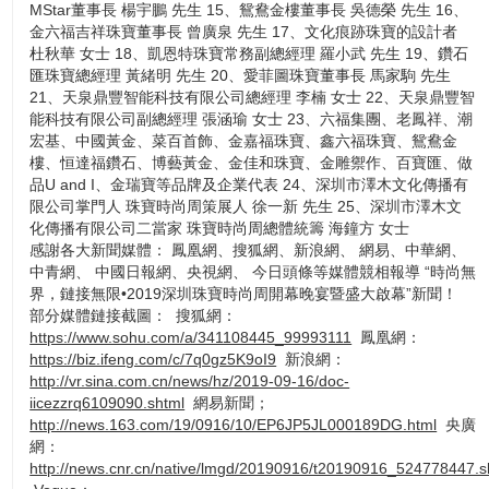
MStar董事長 楊宇鵬 先生 15、鴛鴦金樓董事長 吳德榮 先生 16、
金六福吉祥珠寶董事長 曾廣泉 先生 17、文化痕跡珠寶的設計者
杜秋華 女士 18、凱恩特珠寶常務副總經理 羅小武 先生 19、鑽石
匯珠寶總經理 黃緒明 先生 20、愛菲圖珠寶董事長 馬家駒 先生
21、天泉鼎豐智能科技有限公司總經理 李楠 女士 22、天泉鼎豐智
能科技有限公司副總經理 張涵瑜 女士 23、六福集團、老鳳祥、潮
宏基、中國黃金、菜百首飾、金嘉福珠寶、鑫六福珠寶、鴛鴦金
樓、恒達福鑽石、博藝黃金、金佳和珠寶、金雕禦作、百寶匯、做
品U and I、金瑞寶等品牌及企業代表 24、深圳市澤木文化傳播有
限公司掌門人 珠寶時尚周策展人 徐一新 先生 25、深圳市澤木文
化傳播有限公司二當家 珠寶時尚周總體統籌 海鐘方 女士
感謝各大新聞媒體： 鳳凰網、搜狐網、新浪網、 網易、中華網、
中青網、 中國日報網、央視網、 今日頭條等媒體競相報導 “時尚無
界，鏈接無限•2019深圳珠寶時尚周開幕晚宴暨盛大啟幕”新聞！
部分媒體鏈接截圖：
搜狐網：
https://www.sohu.com/a/341108445_99993111
鳳凰網：
https://biz.ifeng.com/c/7q0gz5K9oI9
新浪網：
http://vr.sina.com.cn/news/hz/2019-09-16/doc-
iicezzrq6109090.shtml
網易新聞；
http://news.163.com/19/0916/10/EP6JP5JL000189DG.html
央廣
網：
http://news.cnr.cn/native/lmgd/20190916/t20190916_524778447.s