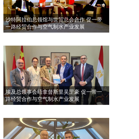
拿督斯里吴罡豪晤土耳其总领事 促一
2021年12月10日
带一路经贸合作与空气制水产业发展
空氣制水發明人吳達鎔出席聯合國環
2023年11月23日
沙特阿拉伯总领馆与世贸总会合作 促一带
境科政商管治聯盟會議
一路经贸合作与空气制水产业发展
2021年12月10日
埃及总领事会晤拿督斯里吴罡豪 促一带一
路经贸合作与空气制水产业发展