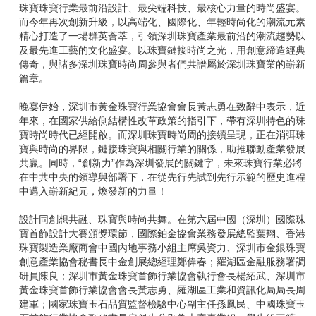
珠寶珠寶行業最前沿設計、最尖端科技、最核心力量的時尚盛宴。
而今年再次創新升級，以高端化、國際化、年輕時尚化的潮流元素
精心打造了一場群英薈萃，引領深圳珠寶產業最前沿的潮流趨勢以
及最先進工藝的文化盛宴。以珠寶鏈接時尚之光，用創意締造經典
傳奇，與諸多深圳珠寶時尚周參與者們共譜屬於深圳珠寶業的嶄新
篇章。
晚宴伊始，深圳市黃金珠寶行業協會會長黃志勇在致辭中表示，近
年來，在國家供給側結構性改革政策的指引下，帶有深圳特色的珠
寶時尚時代已經開啟。而深圳珠寶時尚周的接續呈現，正在消弭珠
寶與時尚的界限，鏈接珠寶與相關行業的關係，助推聯動產業發展
共贏。同時，“創新力”作為深圳發展的關鍵字，未來珠寶行業必將
在中共中央的領導與部署下，在從先行先試到先行示範的歷史進程
中邁入嶄新紀元，煥發新的力量！
設計同創想共融、珠寶與時尚共舞。在第六屆中國（深圳）國際珠
寶首飾設計大賽頒獎環節，國際鉑金協會業務發展總監葉翔、香港
珠寶製造業廠商會中國內地事務小組主席吳資力、深圳市金銀珠寶
創意產業協會秘書長中金創展總經理鄭偉春；羅湖區金融服務署調
研員陳良；深圳市黃金珠寶首飾行業協會執行會長楊紹武、深圳市
黃金珠寶首飾行業協會會長黃志勇、羅湖區工業和資訊化局局長周
建軍；國家珠寶玉石品質監督檢驗中心副主任孫鳳民、中國珠寶玉