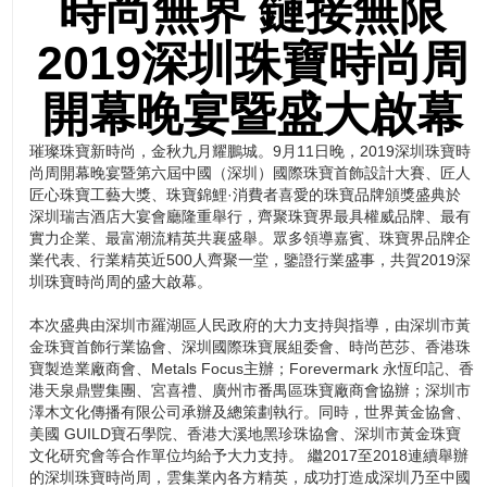
時尚無界 鏈接無限
2019深圳珠寶時尚周
開幕晚宴暨盛大啟幕
璀璨珠寶新時尚，金秋九月耀鵬城。9月11日晚，2019深圳珠寶時
尚周開幕晚宴暨第六屆中國（深圳）國際珠寶首飾設計大賽、匠人
匠心珠寶工藝大獎、珠寶錦鯉·消費者喜愛的珠寶品牌頒獎盛典於
深圳瑞吉酒店大宴會廳隆重舉行，齊聚珠寶界最具權威品牌、最有
實力企業、最富潮流精英共襄盛舉。眾多領導嘉賓、珠寶界品牌企
業代表、行業精英近500人齊聚一堂，鑒證行業盛事，共賀2019深
圳珠寶時尚周的盛大啟幕。
本次盛典由深圳市羅湖區人民政府的大力支持與指導，由深圳市黃
金珠寶首飾行業協會、深圳國際珠寶展組委會、時尚芭莎、香港珠
寶製造業廠商會、Metals Focus主辦；Forevermark 永恆印記、香
港天泉鼎豐集團、宮喜禮、廣州市番禺區珠寶廠商會協辦；深圳市
澤木文化傳播有限公司承辦及總策劃執行。同時，世界黃金協會、
美國 GUILD寶石學院、香港大溪地黑珍珠協會、深圳市黃金珠寶
文化研究會等合作單位均給予大力支持。 繼2017至2018連續舉辦
的深圳珠寶時尚周，雲集業內各方精英，成功打造成深圳乃至中國