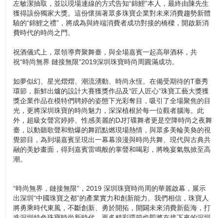
左敏潔抽取，並以現場連線的方式告知“錦鯉”本人，最終由陳先生
獲得該份獨家大獎。這份懷揣著眾多珠寶企業對未來消費趨勢新體
驗的“錦鯉之禮”，將成為與終端消費者成功對接的橋樑，開啟新消
費時代的時尚之門。
祝酒儀式上，眾領導齊聚舞臺，與全場嘉賓一起高舉酒杯，共
祝“時尚無界 鏈接無限”2019深圳珠寶時尚周圓滿成功。
如夢似幻、星光熠熠、潮流湧動、時尚永恆。在備受期待的T臺秀
環節，新鮮出爐的設計大賽獲獎作品及“匠人匠心”珠寶工藝大獎獲
獎企業作品在模特們聘婷的姿態下光彩奪目，吸引了全場聚焦的目
光，更將深圳珠寶的時尚魅力，深深植根於每一位觀者腦海。此
外，超級女聲宮婷婷、性感美麗的DJ打碟舞者更是空降時尚之夜舞
臺，以動聽歌聲和勁爆的舞蹈點燃現場熱情，與眾多美輪美奐的視
覺節目，為到場嘉賓呈現出一幕幕浪漫與時尚共舞、現代與古典共
融的美妙畫面，得到嘉賓雷鳴般的掌聲和喝彩，將晚宴氣氛掀至高
潮。
“時尚無界，鏈接無限”，2019 深圳珠寶時尚周的華麗啟幕，展示
出深圳“中國珠寶之都”的產業實力和創新能力。我們相信，珠寶人
將勇乘時代東風，不斷創新、勇於開拓，開闢未來消費新藍海，打
造深圳特色珠寶時尚新時代。更多精彩環節也即將在接下來的深圳