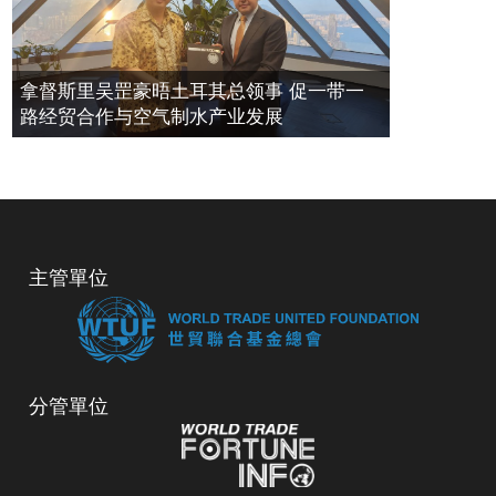
拿督斯里吴罡豪晤土耳其总领事 促一带一
路经贸合作与空气制水产业发展
主管單位
分管單位