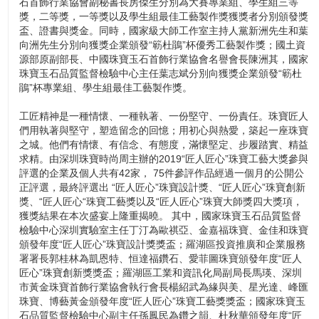
石首飾行業協會副秘書長房傑生分別為大賽專業組、學生組三等
獎，二等獎，一等獎以及學生組最佳工藝製作獎獲獎者分別頒發獎
盃、證書與獎金。同時，國家級大師工作室主持人黨新洲先生和葉
向洲先生分別向獲獎企業頒發“簕杜鵑”杯優秀工藝製作獎；國土資
源部原副部長、中國珠寶玉石首飾行業協會名譽會長陳洲其，國家
珠寶玉石品質監督檢驗中心主任葉志斌分別向獲獎企業頒發“簕杜
鵑”杯專業組、學生組最佳工藝製作獎。
工匠精神是一種情懷、一種執著、一份堅守、一份責任。珠寶匠人
們用執著與堅守，塑造留念的回憶；用初心與熱愛，築起一座珠寶
之城。他們有情懷、有信念、有態度，滿懷堅定、步履踏實、精益
求精。由深圳珠寶時尚周主辦的2019“匠人匠心”珠寶工藝大獎參與
評選的企業及個人共有42家， 75件參評作品經過一個月的公開公
正評選，最終評選出 “匠人匠心”珠寶設計獎、“匠人匠心”珠寶創新
獎、“匠人匠心“珠寶工藝獎以及“匠人匠心”珠寶大師獎四大獎項，
獲獎結果在本次盛宴上隆重揭曉。 其中，國家珠寶玉石品質監督
檢驗中心深圳實驗室主任丁汀為歐祺亞、金嘉福珠寶、金佳和珠寶
頒發年度“匠人匠心”珠寶設計獎獎盃；羅湖區投資推廣和企業服務
署署長郭桂林為凱恩特、恒達福鑽石、愛菲圖珠寶頒發年度“匠人
匠心”珠寶創新獎獎盃；羅湖區工業和資訊化局副局長馬瑛、深圳
市黃金珠寶首飾行業協會執行會長楊紹武為緣與美、星光達、峰匯
珠寶、博藝黃金頒發年度“匠人匠心”珠寶工藝獎獎盃；國家珠寶玉
石品質監督檢驗中心副主任孫鳳民為鑽之韻、杜秋華頒發年度“匠