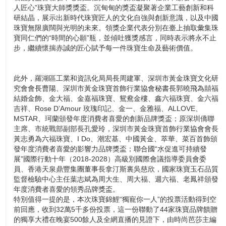
人匠心”珠寶大師獎獎盃。沉甸甸的獎盃凝聚著企業工藝創新和科
研結晶，展示出新時代珠寶匠人的文化自強與創新意識，以及中國
珠寶無限廣闊與光明的未來。領獎企業代表分別在臺上抽取彙集珠
寶同仁們的“時間的心願”瓶，並傾吐獲獎感言，同時表示將永不止
步，繼續懷揣赤誠的匠心賦予每一件珠寶生命及藝術價值。
此外，羅湖區工業和資訊化局局長周建軍、深圳市黃金珠寶文化研
究會會長曹陽、深圳市黃金珠寶首飾行業協會秘書長郭曉飛為囍福
結婚金飾、金大福、金嘉福珠寶、鴛鴦金樓、鑫六福珠寶、金六福
吉祥、Rose D’Amour 玫瑰印記、金一、金雅福、ALLOVE、
MSTAR、珂蘭頒發年度消費者喜愛的創新品牌獎盃；原深圳僑聯
主席、市統戰部副部長孔愛玲，深圳市黃金珠寶首飾行業協會會長
黃志勇為六福珠寶、I Do、潮宏基、中國黃金、萃華、菜百首飾頒
發年度消費者喜愛的影響力品牌獎盃；聯合國“水促進可持續發
展”國際行動十年（2018-2028）高級別國際會議指導委員會委
員、香港天泉鼎豐集團董事長拿汀斯裏吳慈欣，國家珠寶玉石品質
監督檢驗中心主任葉志斌為周大生、周大福、週六福、老鳳祥頒發
年度消費者喜愛的領秀品牌獎盃。
特別值得一提的是，本次珠寶錦鯉“獨寵你一人”的投票活動得到空
前回應，收到32萬5千多份投票，這一份聯動了44家珠寶品牌饋贈
的獨享大禮在晚宴500餘人及全網直播的見證下，由時尚芭莎主編