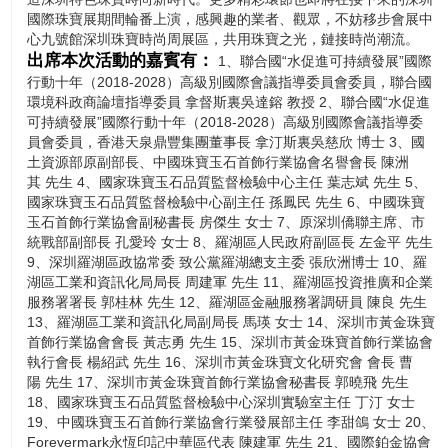
國際珠寶展期間輪番上演，感興趣的業者、觀眾，不妨移步會展中
心九號館深圳珠寶時尚周展區，共用珠寶之光，鏈接時尚潮流。
出席本次活動的嘉賓有：
1、聯合國“水促進可持續發展”國際
行動十年（2018-2028）高級別國際會議指導委員會委員，聯合國
環境科政商論壇指導委員 拿督斯裏吳達鎔 教授 2、聯合國“水促進
可持續發展”國際行動十年（2018-2028）高級別國際會議指導委
員會委員，香港天泉鼎豐集團董事長 拿汀斯裏吳慈欣 博士 3、國
土資源部原副部長、中國珠寶玉石首飾行業協會名譽會長 陳洲
其 先生 4、國家珠寶玉石品質監督檢驗中心主任 葉志斌 先生 5、
國家珠寶玉石品質監督檢驗中心副主任 孫鳳民 先生 6、中國珠寶
玉石首飾行業協會副秘書長 房傑生 女士 7、原深圳僑聯主席、市
統戰部副部長 孔愛玲 女士 8、羅湖區人民政府副區長 左金平 先生
9、深圳羅湖區政協常委 致公黨羅湖總支主委 張欣洲博士 10、羅
湖區工業和資訊化局局長 周建軍 先生 11、羅湖區投資推廣和企業
服務署署長 郭桂林 先生 12、羅湖區金融服務署調研員 陳良 先生
13、羅湖區工業和資訊化局副局長 馬瑛 女士 14、深圳市黃金珠寶
首飾行業協會會長 黃志勇 先生 15、深圳市黃金珠寶首飾行業協會
執行會長 楊紹武 先生 16、深圳市黃金珠寶文化研究會 會長 曹
陽 先生 17、深圳市黃金珠寶首飾行業協會秘書長 郭曉飛 先生
18、國家珠寶玉石品質監督檢驗中心深圳實驗室主任 丁汀 女士
19、中國珠寶玉石首飾行業協會行業發展部主任 李甜鴿 女士 20、
Forevermark永恆印記中華區代表 陳建軍 先生 21、國際鉑金協會