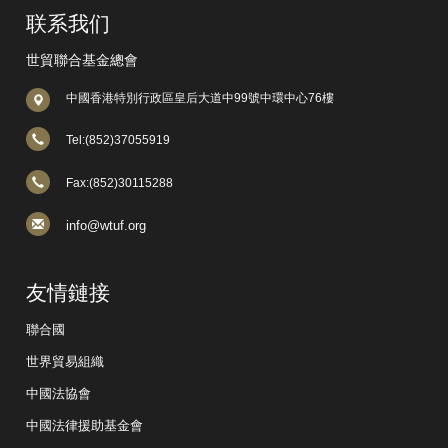
联系我们
世貿聯合基金總會
中國香港特別行政區皇后大道中99號中環中心76樓
Tel:(852)37055919
Fax:(852)30115288
info@wtuf.org
友情鏈接
聯合國
世界貿易組織
中國法協會
中國法律援助基金會