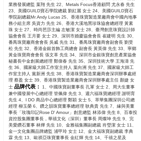
業務發展總監 葉翔 先生 22、Metals Focus香港顧問 尤永春 先生
23、美國GUILD寶石學院總裁 劉紅麗 女士 24、美國GUILD寶石
學院副總裁Mr.Andy Lucas 25、香港珠寶製造業廠商會中國內地事
務小組主席 吳資力 先生 26、香港大溪地黑珍珠協會總經理 黃素
珠 女士 27、時尚芭莎主編 左敏潔 女士 28、臺灣創意珠寶設計師
協會會長 王月要 女士 29、深圳市婚慶協會會長 崔建明 先生 30、
番禺珠寶廠商會會長 吳威 先生 31、番禺珠寶廠商會副會長 劉受
松 先生 32、香港金銀首飾工商總會 副會長 黃英偉 先生 33、寧鄉
黃金珠寶商會會長 張文革 先生 34、深圳市金銀珠寶創意產業協會
秘書長中金創展總經理 鄭偉春 先生 35、深圳技術大學 王海濤 先
生 36、國家級大師工作室主持人 葉向洲 先生 37、國家級大師工
作室主持人 黨新洲 先生 38、香港珠寶製造業廠商會深圳辦事處經
理 蔡盈 女士 39、香港珠寶製造業廠商會深圳辦事處主任 顏婕 女
品牌代表：
士
1、中國珠寶副董事長 孔軍 女士 2、周大生董事
兼中國發展中心總經理 管佩偉 先生 3、週六福珠寶總經理 謝明育
先生 4、I DO 商品中心總經理 鄭穎 女士 5、萃華集團深圳公司總
經理 柳玉榮 6、鑽之韻珠寶董事總經理 耿典貴 先生 7、緣與美董
事長「玫瑰印記Rose D' Amour」創意總監 林添偉 先生 8、百泰投
資控股集團董事長，華禧文化（深圳）董事長 周燦坤 先生 9、完
美愛鑽石董事 林燁 先生 10、金雅福集團副總裁 肖瑩潔 女士 11、
金一文化集團品牌總監 浦甲玲 女士 12、金大福珠寶副總裁 李典
霖 先生 13、歐祺亞珠寶董事長 金紅輝 先生 14、千禧之星及