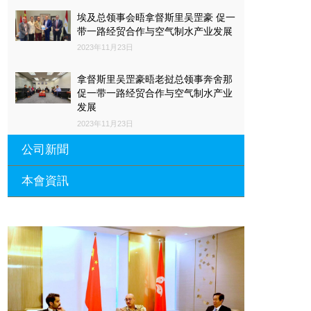
埃及总领事会晤拿督斯里吴罡豪 促一
带一路经贸合作与空气制水产业发展
2023年11月23日
拿督斯里吴罡豪晤老挝总领事奔舍那
促一带一路经贸合作与空气制水产业
发展
2023年11月23日
公司新聞
本會資訊
沙特阿拉伯总领馆与世贸总会合作 促
一带一路经贸合作与空气制水产业发
展
廣東省參事、深圳市原政協副主席周
長瑚蒞臨 天泉鼎豐深圳總部及國際標
2023年11月23日
量波量子研究院
埃及总领事会晤拿督斯里吴罡豪 促一
2021年12月10日
带一路经贸合作与空气制水产业发展
標量波光量子導入系統聯合國總部拿
2023年11月23日
督斯裏吳達鎔教授首發