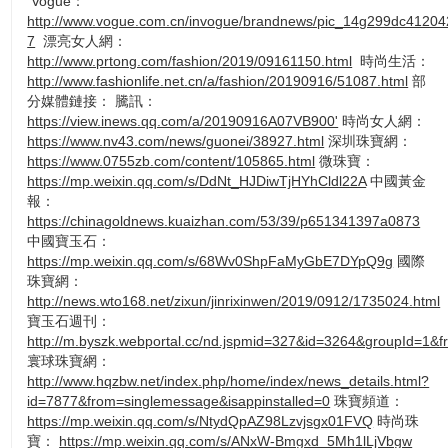
Vogue：
http://www.vogue.com.cn/invogue/brandnews/pic_14g299dc41204
7
漂亮女人網：
http://www.prtong.com/fashion/2019/09161150.html
時尚生活：
http://www.fashionlife.net.cn/a/fashion/20190916/51087.html
部
分媒體鏈接： 騰訊：
https://view.inews.qq.com/a/20190916A07VB900'
時尚女人網：
https://www.nv43.com/news/guonei/38927.html
深圳珠寶網：
https://www.0755zb.com/content/105865.html
微珠寶：
https://mp.weixin.qq.com/s/DdNt_HJDiwTjHYhCldl22A
中國黃金
報：
https://chinagoldnews.kuaizhan.com/53/39/p651341397a0873
中國寶玉石：
https://mp.weixin.qq.com/s/68Wv0ShpFaMyGbE7DYpQ9g
國際
珠寶網：
http://news.wto168.net/zixun/jinrixinwen/2019/0912/1735024.html
寶玉石週刊：
http://m.byszk.webportal.cc/nd.jspmid=327&id=3264&groupId=1
寰球珠寶網：
http://www.hqzbw.net/index.php/home/index/news_details.html?
id=7877&from=singlemessage&isappinstalled=0
珠寶頻道：
https://mp.weixin.qq.com/s/NtydQpAZ98Lzvjsgx01FVQ
時尚珠
寶：
https://mp.weixin.qq.com/s/ANxW-Bmgxd_5Mh1lLjVbgw