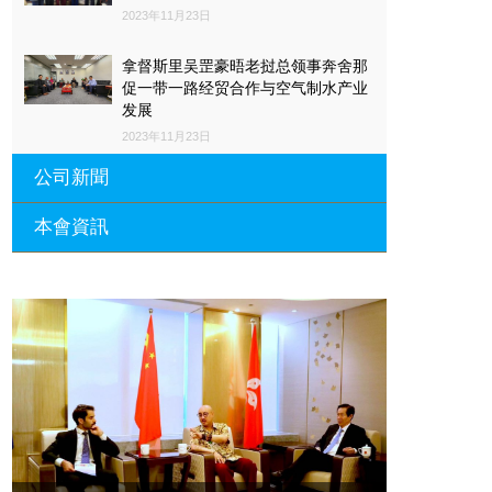
2023年11月23日
拿督斯里吴罡豪晤老挝总领事奔舍那
促一带一路经贸合作与空气制水产业
发展
2023年11月23日
公司新聞
本會資訊
沙特阿拉伯总领馆与世贸总会合作 促
一带一路经贸合作与空气制水产业发
展
廣東省參事、深圳市原政協副主席周
長瑚蒞臨 天泉鼎豐深圳總部及國際標
2023年11月23日
量波量子研究院
埃及总领事会晤拿督斯里吴罡豪 促一
2021年12月10日
带一路经贸合作与空气制水产业发展
標量波光量子導入系統聯合國總部拿
2023年11月23日
督斯裏吳達鎔教授首發
拿督斯里吴罡豪晤土耳其总领事 促一
2021年12月10日
带一路经贸合作与空气制水产业发展