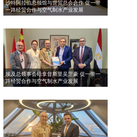
空氣制水發明人吳達鎔出席聯合國環
2023年11月23日
沙特阿拉伯总领馆与世贸总会合作 促一带
境科政商管治聯盟會議
一路经贸合作与空气制水产业发展
2021年12月10日
埃及总领事会晤拿督斯里吴罡豪 促一带一
路经贸合作与空气制水产业发展