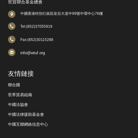
世貿聯合基金總會
中國香港特別行政區皇后大道中99號中環中心76樓
Tel:(852)37055919
Fax:(852)30115288
info@wtuf.org
友情鏈接
聯合國
世界貿易組織
中國法協會
中國法律援助基金會
中國互聯網絡信息中心