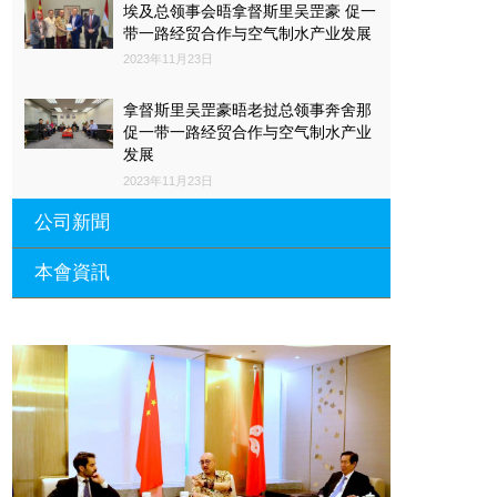
埃及总领事会晤拿督斯里吴罡豪 促一
带一路经贸合作与空气制水产业发展
2023年11月23日
拿督斯里吴罡豪晤老挝总领事奔舍那
促一带一路经贸合作与空气制水产业
发展
2023年11月23日
公司新聞
本會資訊
沙特阿拉伯总领馆与世贸总会合作 促
一带一路经贸合作与空气制水产业发
展
廣東省參事、深圳市原政協副主席周
長瑚蒞臨 天泉鼎豐深圳總部及國際標
2023年11月23日
量波量子研究院
埃及总领事会晤拿督斯里吴罡豪 促一
2021年12月10日
带一路经贸合作与空气制水产业发展
標量波光量子導入系統聯合國總部拿
2023年11月23日
督斯裏吳達鎔教授首發
拿督斯里吴罡豪晤土耳其总领事 促一
2021年12月10日