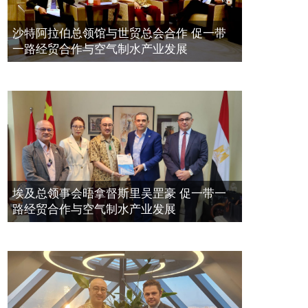
带一路经贸合作与空气制水产业发展
空氣制水發明人吳達鎔出席聯合國環
2023年11月23日
沙特阿拉伯总领馆与世贸总会合作 促一带
境科政商管治聯盟會議
一路经贸合作与空气制水产业发展
2021年12月10日
埃及总领事会晤拿督斯里吴罡豪 促一带一
路经贸合作与空气制水产业发展