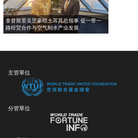
拿督斯里吴罡豪晤土耳其总领事 促一带一
路经贸合作与空气制水产业发展
主管單位
分管單位