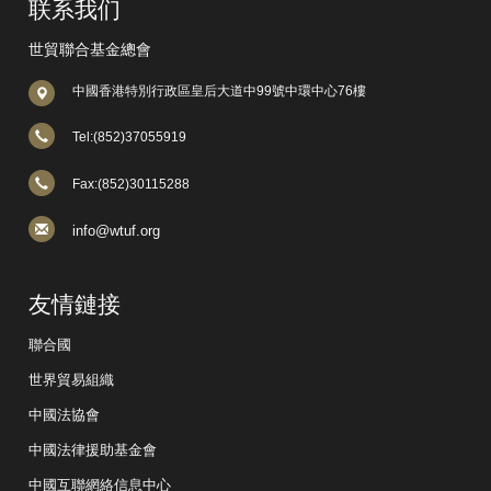
联系我们
世貿聯合基金總會
中國香港特別行政區皇后大道中99號中環中心76樓
Tel:(852)37055919
Fax:(852)30115288
info@wtuf.org
友情鏈接
聯合國
世界貿易組織
中國法協會
中國法律援助基金會
中國互聯網絡信息中心