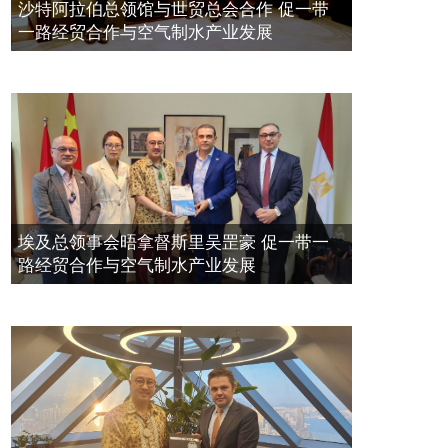
空氣制水發明人吳達鎔出席聯合國環
2023年11月23日
沙特阿拉伯总领馆与世贸总会合作 促一带
境科政商管治聯盟會議
一路经贸合作与空气制水产业发展
2021年12月10日
埃及总领事会晤拿督斯里吴罡豪 促一带一
路经贸合作与空气制水产业发展