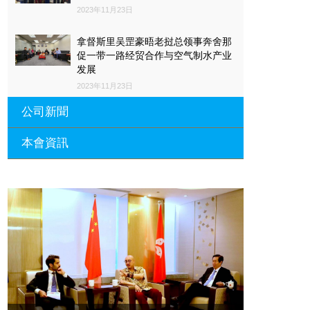
2023年11月23日
拿督斯里吴罡豪晤老挝总领事奔舍那
促一带一路经贸合作与空气制水产业
发展
2023年11月23日
公司新聞
本會資訊
沙特阿拉伯总领馆与世贸总会合作 促
一带一路经贸合作与空气制水产业发
展
廣東省參事、深圳市原政協副主席周
長瑚蒞臨 天泉鼎豐深圳總部及國際標
2023年11月23日
量波量子研究院
埃及总领事会晤拿督斯里吴罡豪 促一
2021年12月10日
带一路经贸合作与空气制水产业发展
標量波光量子導入系統聯合國總部拿
2023年11月23日
督斯裏吳達鎔教授首發
拿督斯里吴罡豪晤土耳其总领事 促一
2021年12月10日
带一路经贸合作与空气制水产业发展