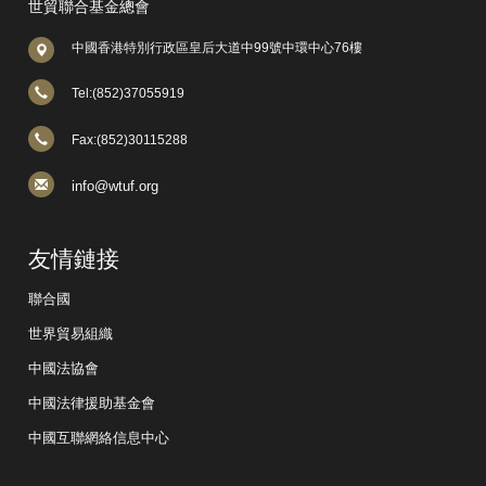
世貿聯合基金總會
中國香港特別行政區皇后大道中99號中環中心76樓
Tel:(852)37055919
Fax:(852)30115288
info@wtuf.org
友情鏈接
聯合國
世界貿易組織
中國法協會
中國法律援助基金會
中國互聯網絡信息中心