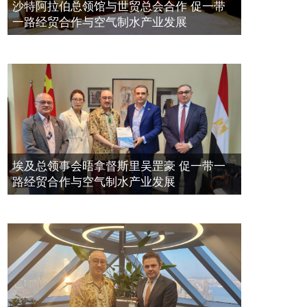
空氣制水發明人吳達鎔出席聯合國環
2023年11月23日
沙特阿拉伯总领馆与世贸总会合作 促一带
境科政商管治聯盟會議
一路经贸合作与空气制水产业发展
2021年12月10日
埃及总领事会晤拿督斯里吴罡豪 促一带一
路经贸合作与空气制水产业发展