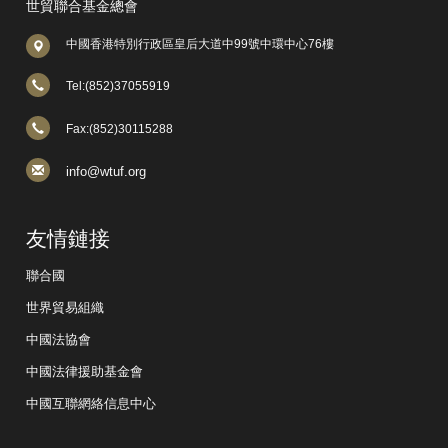
世貿聯合基金總會
中國香港特別行政區皇后大道中99號中環中心76樓
Tel:(852)37055919
Fax:(852)30115288
info@wtuf.org
友情鏈接
聯合國
世界貿易組織
中國法協會
中國法律援助基金會
中國互聯網絡信息中心