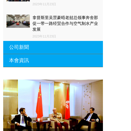
2023年11月23日
拿督斯里吴罡豪晤老挝总领事奔舍那
促一带一路经贸合作与空气制水产业
发展
2023年11月23日
公司新聞
本會資訊
沙特阿拉伯总领馆与世贸总会合作 促
一带一路经贸合作与空气制水产业发
展
廣東省參事、深圳市原政協副主席周
長瑚蒞臨 天泉鼎豐深圳總部及國際標
2023年11月23日
量波量子研究院
埃及总领事会晤拿督斯里吴罡豪 促一
2021年12月10日
带一路经贸合作与空气制水产业发展
標量波光量子導入系統聯合國總部拿
2023年11月23日
督斯裏吳達鎔教授首發
拿督斯里吴罡豪晤土耳其总领事 促一
2021年12月10日
带一路经贸合作与空气制水产业发展