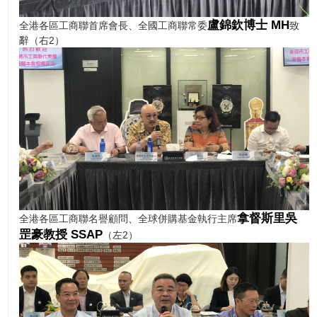
盧錦欽博士 MH
全港各區工商聯首席會長、全國工商聯常委
致
辭（右2）
拿督斯里吳
全港各區工商聯名譽顧問、全球併購基金執行主席
罡豪教授 SSAP
（左2）