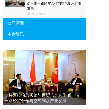
促一带一路经贸合作与空气制水产业
发展
2023年11月23日
公司新聞
本會資訊
沙特阿拉伯总领馆与世贸总会合作 促
一带一路经贸合作与空气制水产业发
展
廣東省參事、深圳市原政協副主席周
長瑚蒞臨 天泉鼎豐深圳總部及國際標
2023年11月23日
量波量子研究院
埃及总领事会晤拿督斯里吴罡豪 促一
2021年12月10日
带一路经贸合作与空气制水产业发展
標量波光量子導入系統聯合國總部拿
2023年11月23日
督斯裏吳達鎔教授首發
拿督斯里吴罡豪晤土耳其总领事 促一
2021年12月10日
带一路经贸合作与空气制水产业发展
空氣制水發明人吳達鎔出席聯合國環
2023年11月23日
沙特阿拉伯总领馆与世贸总会合作 促一带
境科政商管治聯盟會議
一路经贸合作与空气制水产业发展
2021年12月10日