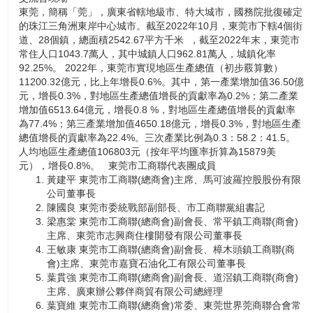
東莞，簡稱「莞」，廣東省轄地級市、特大城市，國務院批復確定
的珠江三角洲東岸中心城市。截至2022年10月，東莞市下轄4個街
道、28個鎮，總面積2542.67平方千米 ，截至2022年末，東莞市
常住人口1043.7萬人，其中城鎮人口962.81萬人，城鎮化率
92.25%。 2022年，東莞市實現地區生產總值（初步覈算數）
11200.32億元，比上年增長0.6%。其中，第一產業增加值36.50億
元，增長0.3%，對地區生產總值增長的貢獻率為0.2%；第二產業
增加值6513.64億元，增長0.8 %，對地區生產總值增長的貢獻率
為77.4%；第三產業增加值4650.18億元，增長0.3%，對地區生產
總值增長的貢獻率為22.4%。三次產業比例為0.3：58.2：41.5。
人均地區生產總值106803元（按年平均匯率折算為15879美
元），增長0.8%。 東莞市工商聯代表團成員
黃建平 東莞市工商聯(總商會)主席、馬可波羅控股股份有限
公司董事長
陳國良 東莞市委統戰部副部長、市工商聯黨組書記
梁惠棠 東莞市工商聯(總商會)副會長、常平鎮工商聯(商會)
主席、東莞市志興商住樓開發有限公司董事長
王敏康 東莞市工商聯(總商會)副會長、樟木頭鎮工商聯(商
會)主席、東莞市嘉寶石油化工有限公司董事長
葉貫強 東莞市工商聯(總商會)副會長、道滘鎮工商聯(商會)
主席、廣東辦公夥伴商貿有限公司總經理
葉寶維 東莞市工商聯(總商會)常委、東莞世界莞商聯合會常