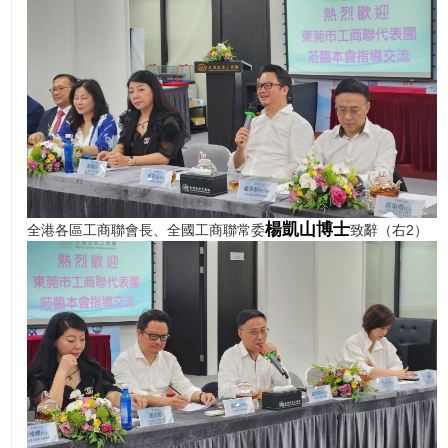
委統戰部副部長、市工商聯黨組書記陳國良一行拜訪全
港各區工商聯，會晤全港各區工商聯首席會長、全國工
商聯常委盧錦欽博士 MH，全港各區工商聯會長、全國
工商聯常委楊凱山博士，及全港各區工商聯名譽顧問、
全球併購基金執行主席拿督斯里吳罡豪教授SSAP等成
員，雙方就兩地商貿合作進行交流。
楊凱山博士
全港各區工商聯會長、全國工商聯常委
致辭（右2）