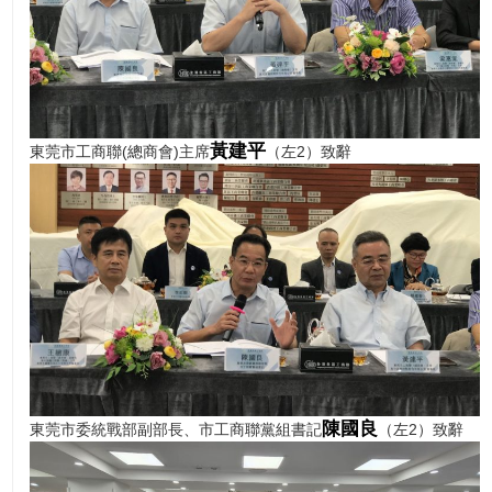
黃建平
東莞市工商聯(總商會)主席
（左2）致辭
陳國良
東莞市委統戰部副部長、市工商聯黨組書記
（左2）致辭