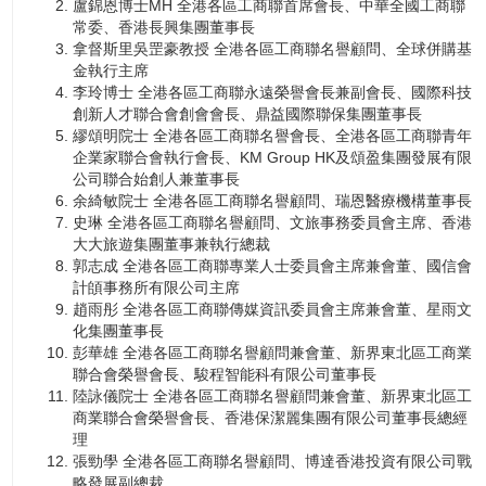
盧錦恩博士MH 全港各區工商聯首席會長、中華全國工商聯
常委、香港長興集團董事長
拿督斯里吳罡豪教授 全港各區工商聯名譽顧問、全球併購基
金執行主席
李玲博士 全港各區工商聯永遠榮譽會長兼副會長、國際科技
創新人才聯合會創會會長、鼎益國際聯保集團董事長
繆頌明院士 全港各區工商聯名譽會長、全港各區工商聯青年
企業家聯合會執行會長、KM Group HK及頌盈集團發展有限
公司聯合始創人兼董事長
余綺敏院士 全港各區工商聯名譽顧問、瑞恩醫療機構董事長
史琳 全港各區工商聯名譽顧問、文旅事務委員會主席、香港
大大旅遊集團董事兼執行總裁
郭志成 全港各區工商聯專業人士委員會主席兼會董、國信會
計頧事務所有限公司主席
趙雨彤 全港各區工商聯傳媒資訊委員會主席兼會董、星雨文
化集團董事長
彭華雄 全港各區工商聯名譽顧問兼會董、新界東北區工商業
聯合會榮譽會長、駿程智能科有限公司董事長
陸詠儀院士 全港各區工商聯名譽顧問兼會董、新界東北區工
商業聯合會榮譽會長、香港保潔麗集團有限公司董事長總經
理
張勁學 全港各區工商聯名譽顧問、博達香港投資有限公司戰
略發展副總裁