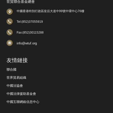
世貿聯合基金總會
中國香港特別行政區皇后大道中99號中環中心76樓
Tel:(852)37055919
Fax:(852)30115288
info@wtuf.org
友情鏈接
聯合國
世界貿易組織
中國法協會
中國法律援助基金會
中國互聯網絡信息中心