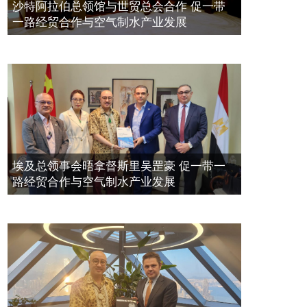
空氣制水發明人吳達鎔出席聯合國環
2023年11月23日
沙特阿拉伯总领馆与世贸总会合作 促一带
境科政商管治聯盟會議
一路经贸合作与空气制水产业发展
2021年12月10日
埃及总领事会晤拿督斯里吴罡豪 促一带一
路经贸合作与空气制水产业发展