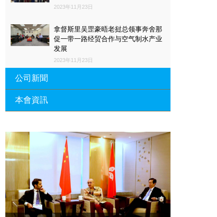
2023年11月23日
拿督斯里吴罡豪晤老挝总领事奔舍那
促一带一路经贸合作与空气制水产业
发展
2023年11月23日
公司新聞
本會資訊
沙特阿拉伯总领馆与世贸总会合作 促
一带一路经贸合作与空气制水产业发
展
廣東省參事、深圳市原政協副主席周
長瑚蒞臨 天泉鼎豐深圳總部及國際標
2023年11月23日
量波量子研究院
埃及总领事会晤拿督斯里吴罡豪 促一
2021年12月10日
带一路经贸合作与空气制水产业发展
標量波光量子導入系統聯合國總部拿
2023年11月23日
督斯裏吳達鎔教授首發
拿督斯里吴罡豪晤土耳其总领事 促一
2021年12月10日
带一路经贸合作与空气制水产业发展