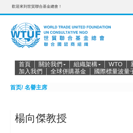
歡迎來到世貿聯合基金總會！
首頁
關於我們
組織架構
WTO
加入我們
全球併購基金
國際標量波量
首页/
名譽主席
楊向傑教授