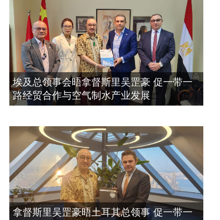
埃及总领事会晤拿督斯里吴罡豪 促一带一
路经贸合作与空气制水产业发展
拿督斯里吴罡豪晤土耳其总领事 促一带一