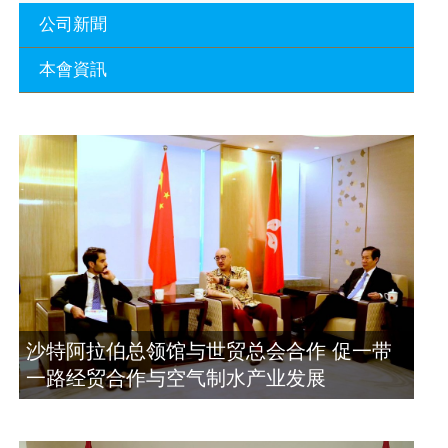
公司新聞
本會資訊
沙特阿拉伯总领馆与世贸总会合作 促一
带一路经贸合作与空气制水产业发展
廣東省參事、深圳市原政協副主席周長
2023年11月23日
瑚蒞臨 天泉鼎豐深圳總部及國際標量波
量子研究院
埃及总领事会晤拿督斯里吴罡豪 促一带
2021年12月10日
一路经贸合作与空气制水产业发展
2023年11月23日
標量波光量子導入系統聯合國總部拿督
斯裏吳達鎔教授首發
拿督斯里吴罡豪晤土耳其总领事 促一带
2021年12月10日
一路经贸合作与空气制水产业发展
2023年11月23日
空氣制水發明人吳達鎔出席聯合國環境
沙特阿拉伯总领馆与世贸总会合作 促一带
科政商管治聯盟會議
一路经贸合作与空气制水产业发展
2021年12月10日