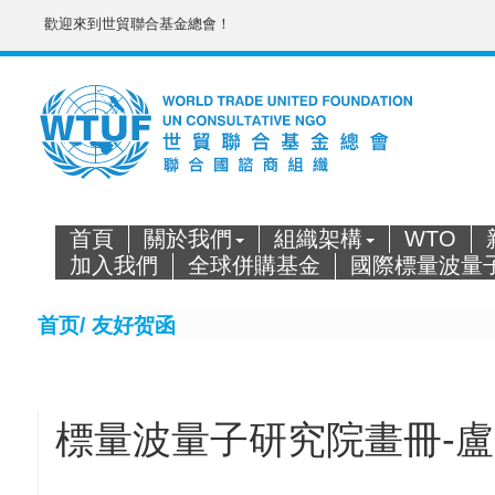
歡迎來到世貿聯合基金總會！
首頁
關於我們
組織架構
WTO
加入我們
全球併購基金
國際標量波量
首页/
友好贺函
標量波量子研究院畫冊-盧