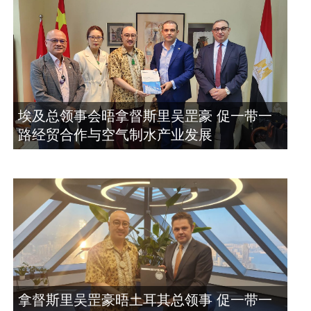
埃及总领事会晤拿督斯里吴罡豪 促一带一
路经贸合作与空气制水产业发展
拿督斯里吴罡豪晤土耳其总领事 促一带一