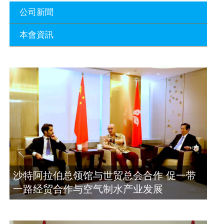
公司新聞
本會資訊
沙特阿拉伯总领馆与世贸总会合作 促一
带一路经贸合作与空气制水产业发展
廣東省參事、深圳市原政協副主席周長
2023年11月23日
瑚蒞臨 天泉鼎豐深圳總部及國際標量波
量子研究院
埃及总领事会晤拿督斯里吴罡豪 促一带
2021年12月10日
一路经贸合作与空气制水产业发展
2023年11月23日
標量波光量子導入系統聯合國總部拿督
斯裏吳達鎔教授首發
拿督斯里吴罡豪晤土耳其总领事 促一带
2021年12月10日
一路经贸合作与空气制水产业发展
2023年11月23日
空氣制水發明人吳達鎔出席聯合國環境
沙特阿拉伯总领馆与世贸总会合作 促一带
科政商管治聯盟會議
一路经贸合作与空气制水产业发展
2021年12月10日