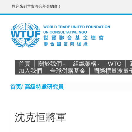
歡迎來到世貿聯合基金總會！
首頁
關於我們
組織架構
WTO
加入我們
全球併購基金
國際標量波量
首页/
高級特邀研究員
沈克恒將軍