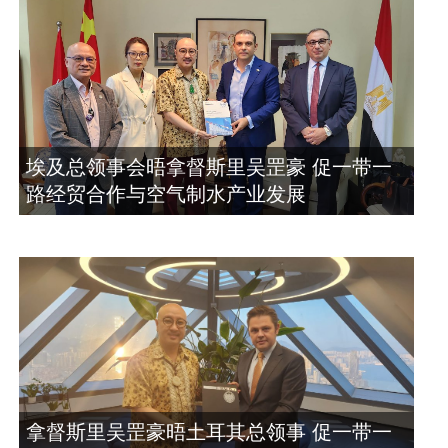
埃及总领事会晤拿督斯里吴罡豪 促一带一
路经贸合作与空气制水产业发展
拿督斯里吴罡豪晤土耳其总领事 促一带一