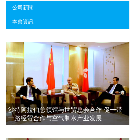
公司新聞
本會資訊
沙特阿拉伯总领馆与世贸总会合作 促一
带一路经贸合作与空气制水产业发展
廣東省參事、深圳市原政協副主席周長
2023年11月23日
瑚蒞臨 天泉鼎豐深圳總部及國際標量波
量子研究院
埃及总领事会晤拿督斯里吴罡豪 促一带
2021年12月10日
一路经贸合作与空气制水产业发展
2023年11月23日
標量波光量子導入系統聯合國總部拿督
斯裏吳達鎔教授首發
拿督斯里吴罡豪晤土耳其总领事 促一带
2021年12月10日
一路经贸合作与空气制水产业发展
2023年11月23日
空氣制水發明人吳達鎔出席聯合國環境
沙特阿拉伯总领馆与世贸总会合作 促一带
科政商管治聯盟會議
一路经贸合作与空气制水产业发展
2021年12月10日