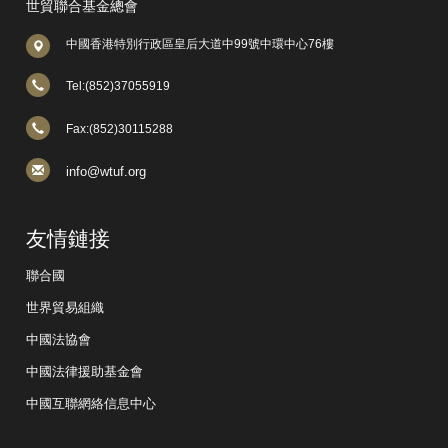
世貿聯合基金總會
中國香港特別行政區皇后大道中99號中環中心76樓
Tel:(852)37055919
Fax:(852)30115288
info@wtuf.org
友情鏈接
聯合國
世界貿易組織
中國法協會
中國法律援助基金會
中國互聯網絡信息中心