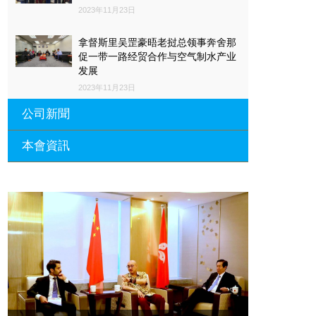
2023年11月23日
拿督斯里吴罡豪晤老挝总领事奔舍那
促一带一路经贸合作与空气制水产业
发展
2023年11月23日
公司新聞
本會資訊
沙特阿拉伯总领馆与世贸总会合作 促
一带一路经贸合作与空气制水产业发
展
廣東省參事、深圳市原政協副主席周
長瑚蒞臨 天泉鼎豐深圳總部及國際標
2023年11月23日
量波量子研究院
埃及总领事会晤拿督斯里吴罡豪 促一
2021年12月10日
带一路经贸合作与空气制水产业发展
標量波光量子導入系統聯合國總部拿
2023年11月23日
督斯裏吳達鎔教授首發
拿督斯里吴罡豪晤土耳其总领事 促一
2021年12月10日
带一路经贸合作与空气制水产业发展