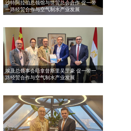
空氣制水發明人吳達鎔出席聯合國環
2023年11月23日
沙特阿拉伯总领馆与世贸总会合作 促一带
境科政商管治聯盟會議
一路经贸合作与空气制水产业发展
2021年12月10日
埃及总领事会晤拿督斯里吴罡豪 促一带一
路经贸合作与空气制水产业发展