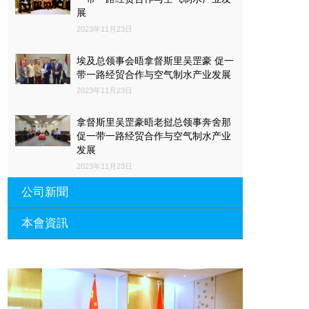
展
2023年11月23日
埃及总领事会晤拿督斯里吴罡豪 促一
带一路经贸合作与空气制水产业发展
2023年11月23日
拿督斯里吴罡豪晤老挝总领事奔舍那
促一带一路经贸合作与空气制水产业
发展
2023年11月23日
公司新聞
本會資訊
沙特阿拉伯总领馆与世贸总会合作 促
一带一路经贸合作与空气制水产业发
展
廣東省參事、深圳市原政協副主席周
長瑚蒞臨 天泉鼎豐深圳總部及國際標
2023年11月23日
量波量子研究院
埃及总领事会晤拿督斯里吴罡豪 促一
2021年12月10日