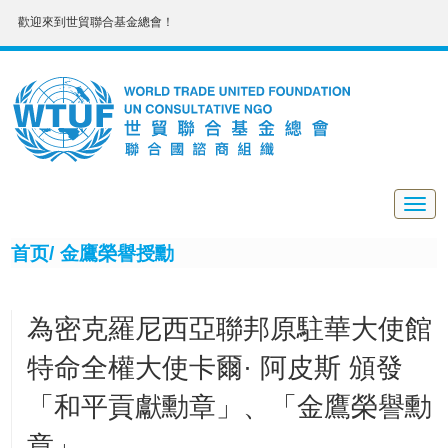
歡迎來到世貿聯合基金總會！
Togg
navig
首页/
金鷹榮譽授勳
為密克羅尼西亞聯邦原駐華大使館
特命全權大使卡爾· 阿皮斯 頒發
「和平貢獻勳章」、「金鷹榮譽勳
章」