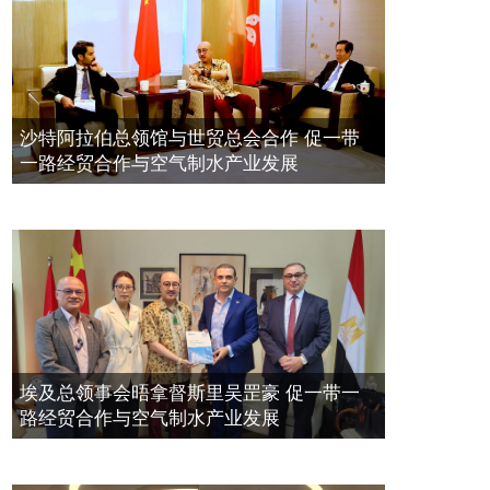
带一路经贸合作与空气制水产业发展
標量波光量子導入系統聯合國總部拿
2023年11月23日
督斯裏吳達鎔教授首發
拿督斯里吴罡豪晤土耳其总领事 促一
2021年12月10日
带一路经贸合作与空气制水产业发展
空氣制水發明人吳達鎔出席聯合國環
2023年11月23日
沙特阿拉伯总领馆与世贸总会合作 促一带
境科政商管治聯盟會議
一路经贸合作与空气制水产业发展
2021年12月10日
埃及总领事会晤拿督斯里吴罡豪 促一带一
路经贸合作与空气制水产业发展