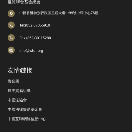
世貿聯合基金總會
中國香港特別行政區皇后大道中99號中環中心76樓
Tel:(852)37055919
Fax:(852)30115288
info@wtuf.org
友情鏈接
聯合國
世界貿易組織
中國法協會
中國法律援助基金會
中國互聯網絡信息中心