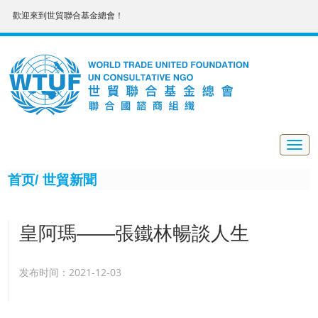
歡迎來到世貿聯合基金總會！
Togg
navig
首页/
世貿新聞
皇阿瑪——張鐵林暢談人生
发布时间：2021-12-03
殿堂級藝術家 廣州暨南大學藝術學院院長 世貿聯合基金總會形象
大使 張鐵林院長 暢談人生 2014年2月27日晚 香港銅鑼灣富豪
酒店