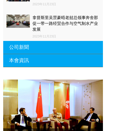
2023年11月23日
拿督斯里吴罡豪晤老挝总领事奔舍那
促一带一路经贸合作与空气制水产业
发展
2023年11月23日
公司新聞
本會資訊
沙特阿拉伯总领馆与世贸总会合作 促
一带一路经贸合作与空气制水产业发
展
廣東省參事、深圳市原政協副主席周
長瑚蒞臨 天泉鼎豐深圳總部及國際標
2023年11月23日
量波量子研究院
埃及总领事会晤拿督斯里吴罡豪 促一
2021年12月10日
带一路经贸合作与空气制水产业发展
標量波光量子導入系統聯合國總部拿
2023年11月23日
督斯裏吳達鎔教授首發
拿督斯里吴罡豪晤土耳其总领事 促一
2021年12月10日
带一路经贸合作与空气制水产业发展