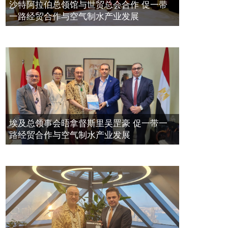
空氣制水發明人吳達鎔出席聯合國環
2023年11月23日
沙特阿拉伯总领馆与世贸总会合作 促一带
境科政商管治聯盟會議
一路经贸合作与空气制水产业发展
2021年12月10日
埃及总领事会晤拿督斯里吴罡豪 促一带一
路经贸合作与空气制水产业发展