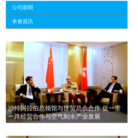
公司新聞
本會資訊
沙特阿拉伯总领馆与世贸总会合作 促一
带一路经贸合作与空气制水产业发展
廣東省參事、深圳市原政協副主席周長
2023年11月23日
瑚蒞臨 天泉鼎豐深圳總部及國際標量波
量子研究院
埃及总领事会晤拿督斯里吴罡豪 促一带
2021年12月10日
一路经贸合作与空气制水产业发展
2023年11月23日
標量波光量子導入系統聯合國總部拿督
斯裏吳達鎔教授首發
拿督斯里吴罡豪晤土耳其总领事 促一带
2021年12月10日
一路经贸合作与空气制水产业发展
2023年11月23日
空氣制水發明人吳達鎔出席聯合國環境
沙特阿拉伯总领馆与世贸总会合作 促一带
科政商管治聯盟會議
一路经贸合作与空气制水产业发展
2021年12月10日