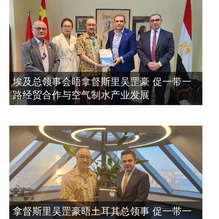
埃及总领事会晤拿督斯里吴罡豪 促一带一
路经贸合作与空气制水产业发展
拿督斯里吴罡豪晤土耳其总领事 促一带一