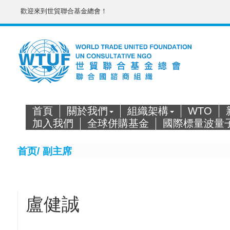
歡迎來到世貿聯合基金總會！
首頁
關於我們
組織架構
WTO
加入我們
全球併購基金
國際標量波量
首页/
副主席
盧健誠