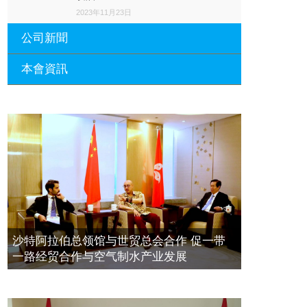
2023年11月23日
公司新聞
本會資訊
沙特阿拉伯总领馆与世贸总会合作 促
一带一路经贸合作与空气制水产业发
展
廣東省參事、深圳市原政協副主席周
長瑚蒞臨 天泉鼎豐深圳總部及國際標
2023年11月23日
量波量子研究院
埃及总领事会晤拿督斯里吴罡豪 促一
2021年12月10日
带一路经贸合作与空气制水产业发展
標量波光量子導入系統聯合國總部拿
2023年11月23日
督斯裏吳達鎔教授首發
拿督斯里吴罡豪晤土耳其总领事 促一
2021年12月10日
带一路经贸合作与空气制水产业发展
空氣制水發明人吳達鎔出席聯合國環
2023年11月23日
沙特阿拉伯总领馆与世贸总会合作 促一带
境科政商管治聯盟會議
一路经贸合作与空气制水产业发展
2021年12月10日