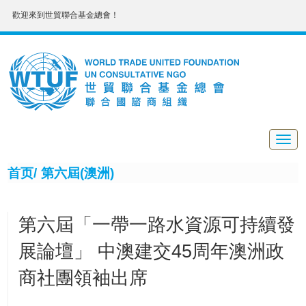
歡迎來到世貿聯合基金總會！
Togg
navig
首页/
第六屆(澳洲)
第六屆「一帶一路水資源可持續發
展論壇」 中澳建交45周年澳洲政
商社團領袖出席