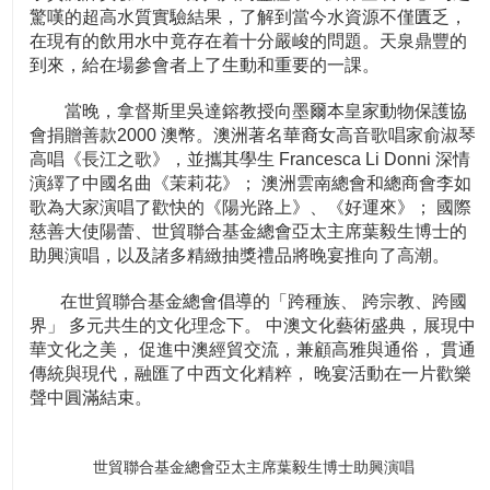
驚嘆的超高水質實驗結果，了解到當今水資源不僅匱乏，
在現有的飲用水中竟存在着十分嚴峻的問題。天泉鼎豐的
到來，給在場參會者上了生動和重要的一課。
當晚，拿督斯里吳達鎔教授向墨爾本皇家動物保護協
會捐贈善款2000 澳幣。澳洲著名華裔女高音歌唱家俞淑琴
高唱《長江之歌》，並攜其學生 Francesca Li Donni 深情
演繹了中國名曲《茉莉花》； 澳洲雲南總會和總商會李如
歌為大家演唱了歡快的《陽光路上》、《好運來》； 國際
慈善大使陽蕾、世貿聯合基金總會亞太主席葉毅生博士的
助興演唱，以及諸多精緻抽獎禮品將晚宴推向了高潮。
在世貿聯合基金總會倡導的「跨種族、 跨宗教、跨國
界」 多元共生的文化理念下。 中澳文化藝術盛典，展現中
華文化之美， 促進中澳經貿交流，兼顧高雅與通俗， 貫通
傳統與現代，融匯了中西文化精粹， 晚宴活動在一片歡樂
聲中圓滿結束。
世貿聯合基金總會亞太主席葉毅生博士助興演唱