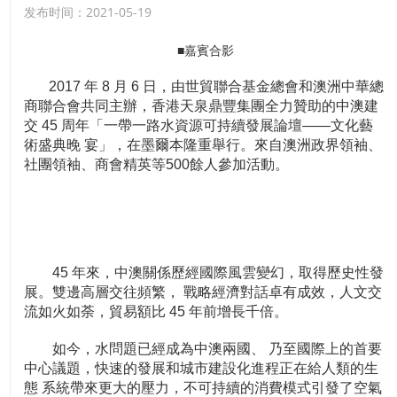
发布时间：2021-05-19
■嘉賓合影
2017 年 8 月 6 日，由世貿聯合基金總會和澳洲中華總
商聯合會共同主辦，香港天泉鼎豐集團全力贊助的中澳建
交 45 周年「一帶一路水資源可持續發展論壇——文化藝
術盛典晚 宴」，在墨爾本隆重舉行。來自澳洲政界領袖、
社團領袖、商會精英等500餘人參加活動。
45 年來，中澳關係歷經國際風雲變幻，取得歷史性發
展。雙邊高層交往頻繁， 戰略經濟對話卓有成效，人文交
流如火如荼，貿易額比 45 年前增長千倍。
如今，水問題已經成為中澳兩國、 乃至國際上的首要
中心議題，快速的發展和城市建設化進程正在給人類的生
態 系統帶來更大的壓力，不可持續的消費模式引發了空氣