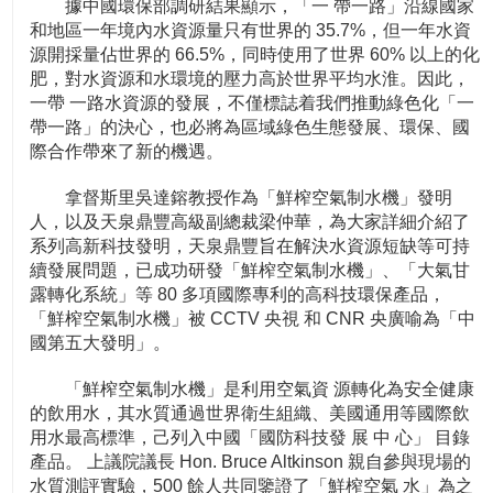
據中國環保部調研結果顯示，「一 帶一路」沿線國家
和地區一年境內水資源量只有世界的 35.7%，但一年水資
源開採量佔世界的 66.5%，同時使用了世界 60% 以上的化
肥，對水資源和水環境的壓力高於世界平均水淮。因此，
一帶 一路水資源的發展，不僅標誌着我們推動綠色化「一
帶一路」的決心，也必將為區域綠色生態發展、環保、國
際合作帶來了新的機遇。
拿督斯里吳達鎔教授作為「鮮榨空氣制水機」發明
人，以及天泉鼎豐高級副總裁梁仲華，為大家詳細介紹了
系列高新科技發明，天泉鼎豐旨在解決水資源短缺等可持
續發展問題，已成功研發「鮮榨空氣制水機」、「大氣甘
露轉化系統」等 80 多項國際專利的高科技環保產品，
「鮮榨空氣制水機」被 CCTV 央視 和 CNR 央廣喻為「中
國第五大發明」。
「鮮榨空氣制水機」是利用空氣資 源轉化為安全健康
的飲用水，其水質通過世界衛生組織、美國通用等國際飲
用水最高標準，己列入中國「國防科技發 展 中 心」 目錄
產品。 上議院議長 Hon. Bruce Altkinson 親自參與現場的
水質測評實驗，500 餘人共同鑒證了「鮮榨空氣 水」為之