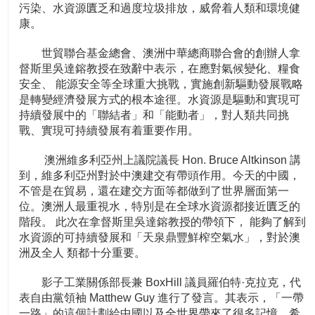
污染、水資源匱乏和過度垃圾排放，威脅着人類和環境健
康。
世貿聯合基金總會、澳洲中華總商聯合會的創辦人拿
督斯里吳達鎔教授在致辭中表示，在應對氣候變化、糧食
安全、 能源安全等全球重大挑戰，實施創新驅動發展戰略
是轉變經濟發展方式的根本途徑。水資源是驅動和實現可
持續發展中的「聯結者」和「能動者」，對人類共同挑
戰、實現可持續發展有着重要作用。
澳洲維多利亞州上議院議長 Hon. Bruce Altkinson 講
到，維多利亞州對於中澳建交有帶頭作用。今天的中國，
不管是在貿易，還在建交方面等都做到了世界層面第一
位。澳洲人最重視水，特別是在全球水資源都接近匱乏的
階段。 此次在拿督斯里吳達鎔教授的帶領下， 能夠了解到
水資源的可持續發展和「天泉鼎豐鮮榨空氣水」，對於澳
洲及全人 類都十分重要。
影子工業關係部長兼 BoxHill 議員羅伯特·克拉克，代
表自由黨領袖 Matthew Guy 進行了發言。其表示，「一帶
一路」的這個計劃給中國以及全世界帶來了很多記憶，希