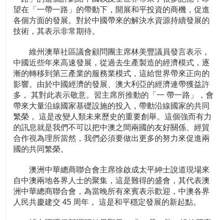
望在「一帶一路」的帶動下，開展和平投資的商機，促進
各個方面的發展。對於中國帶來的解決水資源持續發展的
技術，其表示非常期待。
維州澳華社區議會顧問團主席林美豐議員發言表示，
中國近些年來高速發展，從過去生產製造的經濟模式，逐
漸的轉移到第三產業的服務業模式，這給世界帶來正向的
影響。由於中國經濟的發展、澳大利亞的經濟連帶獲益許
多， 其對此表示敬意。習主席所推動的「一 帶一路」，會
帶來大量沿線國家基礎設施的投入，帶動沿線國家的共同
繁榮， 這是改變人類未來歷史的重要創舉。這個強而有力
的訊息就是我們不可以把中澳之間兩國的友好關係、經貿
合作視為理所當然，我們必須要做出更多的努力來促進兩
國的共同繁榮。
澳洲中華總商聯合會主席徐啟成太平紳士說道現場來
自中澳兩地各界人士的聚集，這是難得的盛會，其代表澳
洲中華總商聯合會，為當晚所有來賓表示歡迎，中澳各界
人民共慶建交 45 周年， 這是和平穩定發展的新起點。