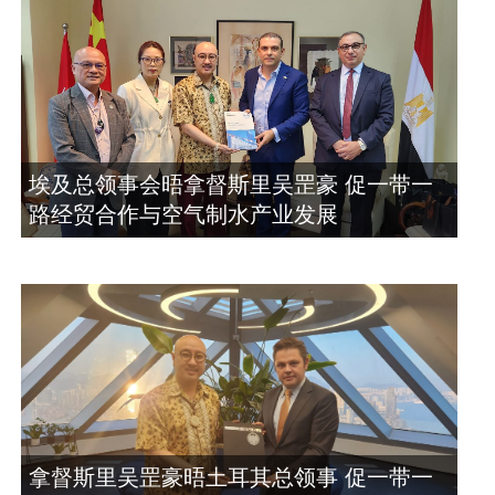
埃及总领事会晤拿督斯里吴罡豪 促一带一
路经贸合作与空气制水产业发展
拿督斯里吴罡豪晤土耳其总领事 促一带一