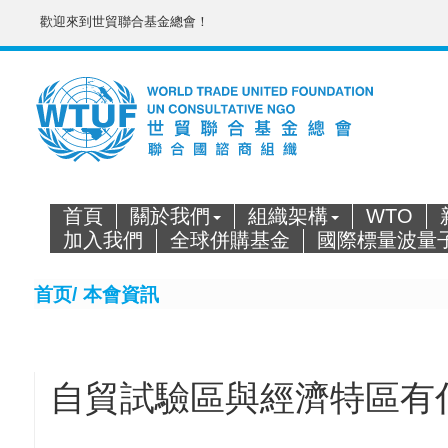
歡迎來到世貿聯合基金總會！
首頁
關於我們
組織架構
WTO
加入我們
全球併購基金
國際標量波量
首页/
本會資訊
自貿試驗區與經濟特區有