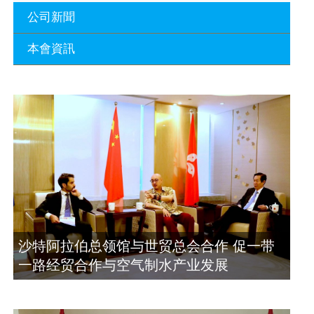
公司新聞
本會資訊
沙特阿拉伯总领馆与世贸总会合作 促一
带一路经贸合作与空气制水产业发展
廣東省參事、深圳市原政協副主席周長
2023年11月23日
瑚蒞臨 天泉鼎豐深圳總部及國際標量波
量子研究院
埃及总领事会晤拿督斯里吴罡豪 促一带
2021年12月10日
一路经贸合作与空气制水产业发展
2023年11月23日
標量波光量子導入系統聯合國總部拿督
斯裏吳達鎔教授首發
拿督斯里吴罡豪晤土耳其总领事 促一带
2021年12月10日
一路经贸合作与空气制水产业发展
2023年11月23日
空氣制水發明人吳達鎔出席聯合國環境
沙特阿拉伯总领馆与世贸总会合作 促一带
科政商管治聯盟會議
一路经贸合作与空气制水产业发展
2021年12月10日