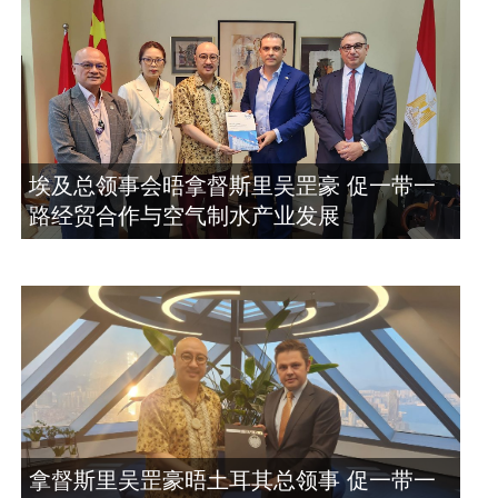
埃及总领事会晤拿督斯里吴罡豪 促一带一
路经贸合作与空气制水产业发展
拿督斯里吴罡豪晤土耳其总领事 促一带一