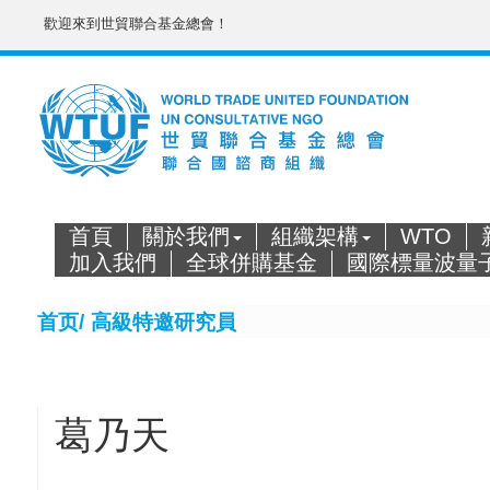
歡迎來到世貿聯合基金總會！
首頁
關於我們
組織架構
WTO
加入我們
全球併購基金
國際標量波量
首页/
高級特邀研究員
葛乃天