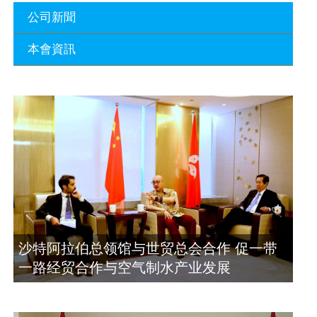
公司新聞
本會資訊
沙特阿拉伯总领馆与世贸总会合作 促一
带一路经贸合作与空气制水产业发展
廣東省參事、深圳市原政協副主席周長
2023年11月23日
瑚蒞臨 天泉鼎豐深圳總部及國際標量波
量子研究院
埃及总领事会晤拿督斯里吴罡豪 促一带
2021年12月10日
一路经贸合作与空气制水产业发展
2023年11月23日
標量波光量子導入系統聯合國總部拿督
斯裏吳達鎔教授首發
拿督斯里吴罡豪晤土耳其总领事 促一带
2021年12月10日
一路经贸合作与空气制水产业发展
2023年11月23日
空氣制水發明人吳達鎔出席聯合國環境
沙特阿拉伯总领馆与世贸总会合作 促一带
科政商管治聯盟會議
一路经贸合作与空气制水产业发展
2021年12月10日