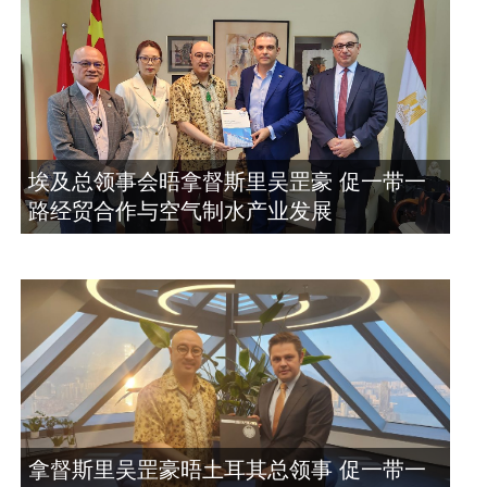
埃及总领事会晤拿督斯里吴罡豪 促一带一
路经贸合作与空气制水产业发展
拿督斯里吴罡豪晤土耳其总领事 促一带一