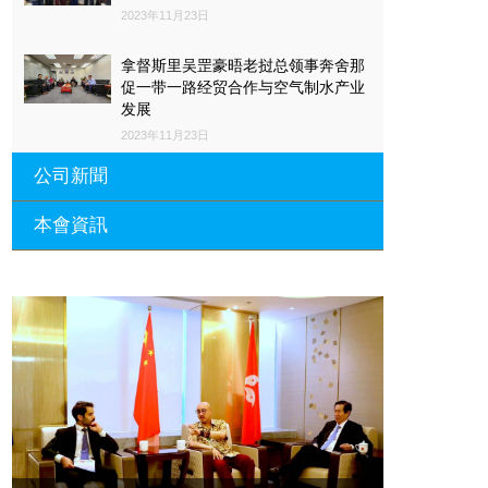
2023年11月23日
拿督斯里吴罡豪晤老挝总领事奔舍那
促一带一路经贸合作与空气制水产业
发展
2023年11月23日
公司新聞
本會資訊
沙特阿拉伯总领馆与世贸总会合作 促
一带一路经贸合作与空气制水产业发
展
廣東省參事、深圳市原政協副主席周
長瑚蒞臨 天泉鼎豐深圳總部及國際標
2023年11月23日
量波量子研究院
埃及总领事会晤拿督斯里吴罡豪 促一
2021年12月10日
带一路经贸合作与空气制水产业发展
標量波光量子導入系統聯合國總部拿
2023年11月23日
督斯裏吳達鎔教授首發
拿督斯里吴罡豪晤土耳其总领事 促一
2021年12月10日
带一路经贸合作与空气制水产业发展