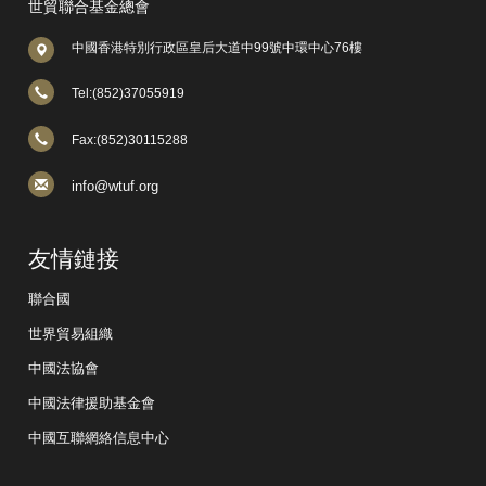
世貿聯合基金總會
中國香港特別行政區皇后大道中99號中環中心76樓
Tel:(852)37055919
Fax:(852)30115288
info@wtuf.org
友情鏈接
聯合國
世界貿易組織
中國法協會
中國法律援助基金會
中國互聯網絡信息中心