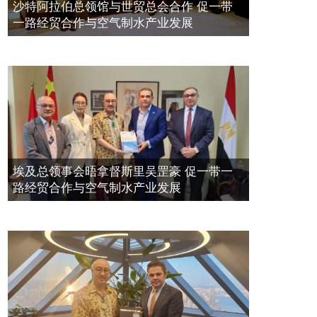
空氣制水發明人吳達鎔出席聯合國環
2023年11月23日
沙特阿拉伯总领馆与世贸总会合作 促一带
境科政商管治聯盟會議
一路经贸合作与空气制水产业发展
2021年12月10日
埃及总领事会晤拿督斯里吴罡豪 促一带一
路经贸合作与空气制水产业发展