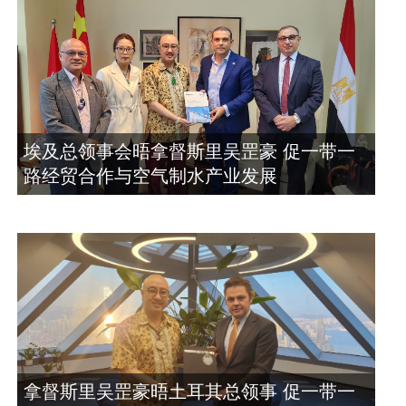
埃及总领事会晤拿督斯里吴罡豪 促一带一
路经贸合作与空气制水产业发展
拿督斯里吴罡豪晤土耳其总领事 促一带一