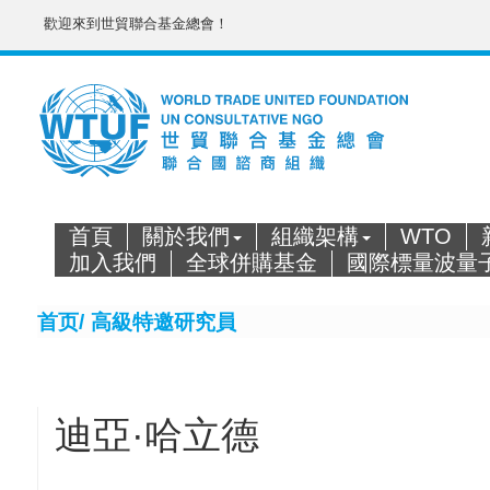
歡迎來到世貿聯合基金總會！
首頁
關於我們
組織架構
WTO
加入我們
全球併購基金
國際標量波量
首页/
高級特邀研究員
迪亞·哈立德