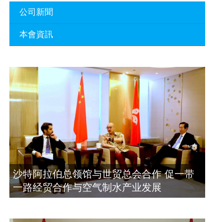
公司新聞
本會資訊
沙特阿拉伯总领馆与世贸总会合作 促一
带一路经贸合作与空气制水产业发展
廣東省參事、深圳市原政協副主席周長
2023年11月23日
瑚蒞臨 天泉鼎豐深圳總部及國際標量波
量子研究院
埃及总领事会晤拿督斯里吴罡豪 促一带
2021年12月10日
一路经贸合作与空气制水产业发展
2023年11月23日
標量波光量子導入系統聯合國總部拿督
斯裏吳達鎔教授首發
拿督斯里吴罡豪晤土耳其总领事 促一带
2021年12月10日
一路经贸合作与空气制水产业发展
2023年11月23日
空氣制水發明人吳達鎔出席聯合國環境
沙特阿拉伯总领馆与世贸总会合作 促一带
科政商管治聯盟會議
一路经贸合作与空气制水产业发展
2021年12月10日