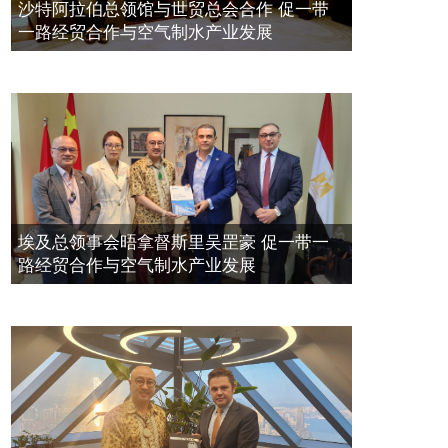
空氣制水發明人吳達鎔出席聯合國環
2023年11月23日
沙特阿拉伯总领馆与世贸总会合作 促一带
境科政商管治聯盟會議
一路经贸合作与空气制水产业发展
2021年12月10日
埃及总领事会晤拿督斯里吴罡豪 促一带一
路经贸合作与空气制水产业发展