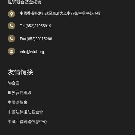
世貿聯合基金總會
中國香港特別行政區皇后大道中99號中環中心76樓
Tel:(852)37055919
Fax:(852)30115288
info@wtuf.org
友情鏈接
聯合國
世界貿易組織
中國法協會
中國法律援助基金會
中國互聯網絡信息中心