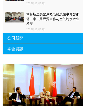
2023年11月23日
拿督斯里吴罡豪晤老挝总领事奔舍那
促一带一路经贸合作与空气制水产业
发展
2023年11月23日
公司新聞
本會資訊
沙特阿拉伯总领馆与世贸总会合作 促
一带一路经贸合作与空气制水产业发
展
廣東省參事、深圳市原政協副主席周
長瑚蒞臨 天泉鼎豐深圳總部及國際標
2023年11月23日
量波量子研究院
埃及总领事会晤拿督斯里吴罡豪 促一
2021年12月10日
带一路经贸合作与空气制水产业发展
標量波光量子導入系統聯合國總部拿
2023年11月23日
督斯裏吳達鎔教授首發
拿督斯里吴罡豪晤土耳其总领事 促一
2021年12月10日
带一路经贸合作与空气制水产业发展