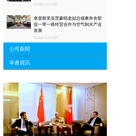
2023年11月23日
拿督斯里吴罡豪晤老挝总领事奔舍那
促一带一路经贸合作与空气制水产业
发展
2023年11月23日
公司新聞
本會資訊
沙特阿拉伯总领馆与世贸总会合作 促
一带一路经贸合作与空气制水产业发
展
廣東省參事、深圳市原政協副主席周
長瑚蒞臨 天泉鼎豐深圳總部及國際標
2023年11月23日
量波量子研究院
埃及总领事会晤拿督斯里吴罡豪 促一
2021年12月10日
带一路经贸合作与空气制水产业发展
標量波光量子導入系統聯合國總部拿
2023年11月23日
督斯裏吳達鎔教授首發
拿督斯里吴罡豪晤土耳其总领事 促一
2021年12月10日
带一路经贸合作与空气制水产业发展