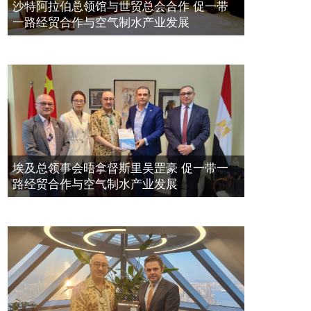
空氣制水發明人吳達鎔出席聯合國環
2023年11月23日
沙特阿拉伯总领馆与世贸总会合作 促一带
境科政商管治聯盟會議
一路经贸合作与空气制水产业发展
2021年12月10日
埃及总领事会晤拿督斯里吴罡豪 促一带一
路经贸合作与空气制水产业发展