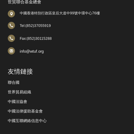
世貿聯合基金總會
中國香港特別行政區皇后大道中99號中環中心76樓
Tel:(852)37055919
Fax:(852)30115288
info@wtuf.org
友情鏈接
聯合國
世界貿易組織
中國法協會
中國法律援助基金會
中國互聯網絡信息中心