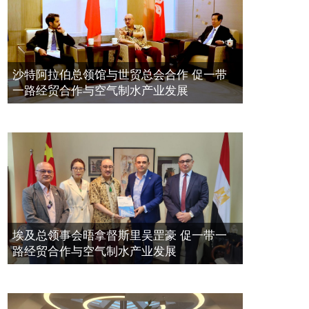
標量波光量子導入系統聯合國總部拿
2023年11月23日
督斯裏吳達鎔教授首發
拿督斯里吴罡豪晤土耳其总领事 促一
2021年12月10日
带一路经贸合作与空气制水产业发展
空氣制水發明人吳達鎔出席聯合國環
2023年11月23日
沙特阿拉伯总领馆与世贸总会合作 促一带
境科政商管治聯盟會議
一路经贸合作与空气制水产业发展
2021年12月10日
埃及总领事会晤拿督斯里吴罡豪 促一带一
路经贸合作与空气制水产业发展