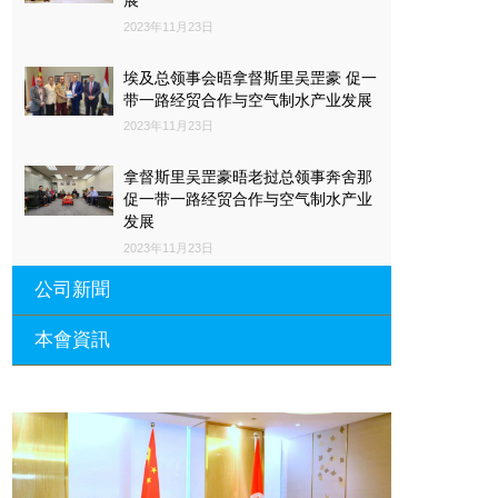
2023年11月23日
埃及总领事会晤拿督斯里吴罡豪 促一
带一路经贸合作与空气制水产业发展
2023年11月23日
拿督斯里吴罡豪晤老挝总领事奔舍那
促一带一路经贸合作与空气制水产业
发展
2023年11月23日
公司新聞
本會資訊
沙特阿拉伯总领馆与世贸总会合作 促
一带一路经贸合作与空气制水产业发
展
廣東省參事、深圳市原政協副主席周
長瑚蒞臨 天泉鼎豐深圳總部及國際標
2023年11月23日
量波量子研究院
埃及总领事会晤拿督斯里吴罡豪 促一
2021年12月10日
带一路经贸合作与空气制水产业发展