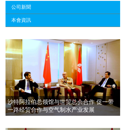
公司新聞
本會資訊
沙特阿拉伯总领馆与世贸总会合作 促一
带一路经贸合作与空气制水产业发展
廣東省參事、深圳市原政協副主席周長
2023年11月23日
瑚蒞臨 天泉鼎豐深圳總部及國際標量波
量子研究院
埃及总领事会晤拿督斯里吴罡豪 促一带
2021年12月10日
一路经贸合作与空气制水产业发展
2023年11月23日
標量波光量子導入系統聯合國總部拿督
斯裏吳達鎔教授首發
拿督斯里吴罡豪晤土耳其总领事 促一带
2021年12月10日
一路经贸合作与空气制水产业发展
2023年11月23日
空氣制水發明人吳達鎔出席聯合國環境
沙特阿拉伯总领馆与世贸总会合作 促一带
科政商管治聯盟會議
一路经贸合作与空气制水产业发展
2021年12月10日