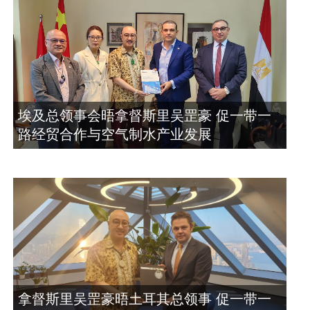
埃及总领事会晤拿督斯里吴罡豪 促一带一
路经贸合作与空气制水产业发展
拿督斯里吴罡豪晤土耳其总领事 促一带一