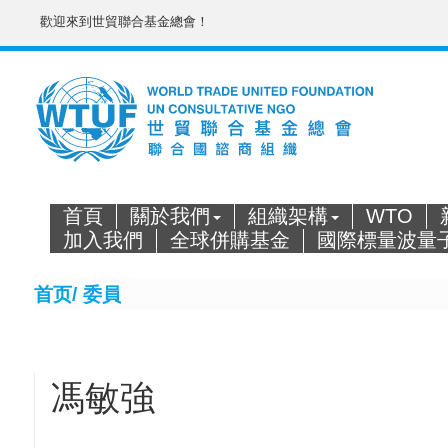
歡迎來到世貿聯合基金總會！
首頁
關於我們
組織架構
WTO
加入我們
全球併購基金
國際標量波量
首页/
委員
馮敏強