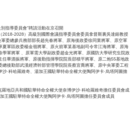
際高級別指導委員會”聘請活動在京召開。水資源匱乏和安全用水問
級別指導委員會”聘請活動在京召開
，現已成為改善水環境和提高水安全，從而推動可持續發展的重要舉
018-2028）高級別國際會議指導委員會委員拿督斯裏吳達鎔教授
央軍委總參兵務部部長趙先春將軍、原海後政委徐同業將軍、原空軍
寧夏軍區政委楊金嶺將軍、原火箭軍某基地副司令常江海將軍、原海
徐學軍將軍 、原軍需大學副政委趙金光將軍、原國防大學研究生院政
主任畢泗振將軍、原後勤指揮學院院長邵積平將軍、原二炮55基地政
委總後勤部武漢經濟幹部管理學院院長蔡宜喬將軍、原中央軍委工程
沙·科哈羅維奇、湯加王國駐華特命全權大使陶阿伊卡·烏塔阿圖擔
羅地亞共和國駐華特命全權大使奈博伊沙·科哈羅維奇擔任委員會成
湯加王國駐華特命全權大使陶阿伊卡·烏塔阿圖擔任委員會成員