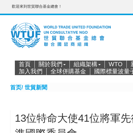
歡迎來到世貿聯合基金總會！
首頁
關於我們
組織架構
WTO
加入我們
全球併購基金
國際標量波量
首页/
世貿新聞
13位特命大使41位將軍