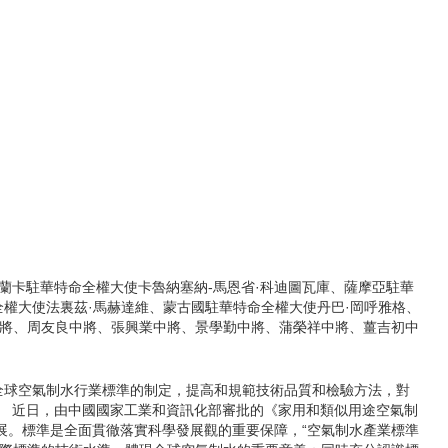
里蘭卡駐華特命全權大使卡魯納塞納-馬恩省·科迪圖瓦庫、薩摩亞駐華
全權大使法裏茲·馬赫達維、蒙古國駐華特命全權大使丹巴·岡呼雅格、
中將、周友良中將、張興業中將、景學勤中將、蒲榮祥中將、薑吉初中
全球空氣制水行業標準的制定，提高和規範技術品質和檢驗方法，對
。 近日，由中國國家工業和資訊化部審批的《家用和類似用途空氣制
展。標準是全面貫徹落實科學發展觀的重要保障，“空氣制水產業標準