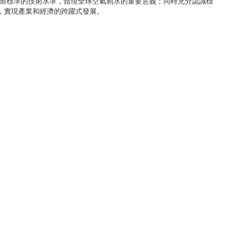
國際標準的技術水準，體現全球空氣制水的重要意義；同時充分認識標
，實現產業和經濟的跨躍式發展。