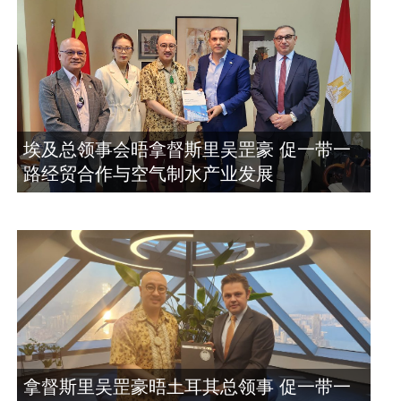
埃及总领事会晤拿督斯里吴罡豪 促一带一
路经贸合作与空气制水产业发展
拿督斯里吴罡豪晤土耳其总领事 促一带一