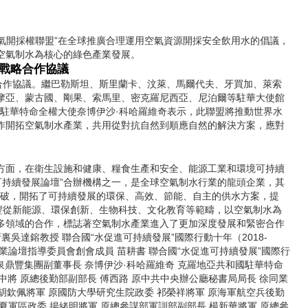
空氣開採權聯盟”在全球推廣合理運用空氣資源開採安全飲用水的倡議，
空氣制水為核心的綠色產業發展。
署戰略合作協議
合作協議。繼巴勒斯坦、斯里蘭卡、汶萊、馬爾代夫、牙買加、萊索
摩亞、蒙古國、剛果、索馬里、密克羅尼西亞、尼泊爾等駐華大使館
亞駐華特命全權大使奈博伊沙·科哈羅維奇表示，此聯盟將推動世界水
作開拓空氣制水產業，共用從對抗自然到順應自然的解決方案，應對
方面，在衛生設施和健康、糧食生產和安全、能源工業和環境可持續
可持續發展論壇”合辦機構之一，是全球空氣制水行業的龍頭企業，其
性突破，開拓了可持續發展的環保、高效、節能、自主的供水方案，提
鼎豐從新能源、環保創新、生物科技、文化教育等範疇，以空氣制水為
多領域的合作，標誌著空氣制水產業進入了更加深度發展和緊密合作
吳達鎔教授 聯合國“水促進可持續發展”國際行動十年（2018-
業論壇指導委員會創會成員 苗耕書 聯合國“水促進可持續發展”國際行
天泉鼎豐集團副董事長 奈博伊沙·科哈羅維奇 克羅地亞共和國駐華特命
中將 原總後勤部副部長 傅西路 原中共中央辦公廳秘書局局長 徐同業
 胡欽佩將軍 原國防大學研究生院政委 祁榮祥將軍 原海軍航空兵後勤
寧夏軍區政委 揚緒明將軍 原總參謀部軍訓部副部長 楊新華將軍 原總參