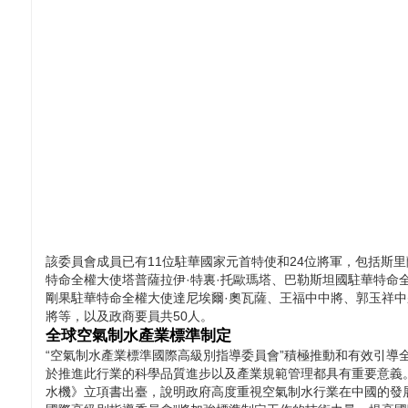
該委員會成員已有11位駐華國家元首特使和24位將軍，包括斯
特命全權大使塔普薩拉伊·特裏·托歐瑪塔、巴勒斯坦國駐華特命
剛果駐華特命全權大使達尼埃爾·奧瓦薩、王福中中將、郭玉祥
將等，以及政商要員共50人。
全球空氣制水產業標準制定
“空氣制水產業標準國際高級別指導委員會”積極推動和有效引導
於推進此行業的科學品質進步以及產業規範管理都具有重要意義
水機》立項書出臺，說明政府高度重視空氣制水行業在中國的發