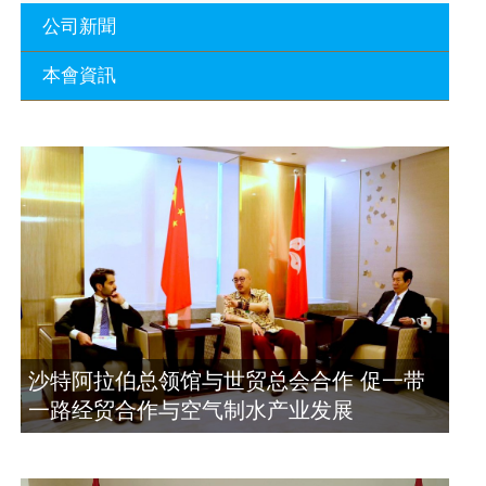
公司新聞
本會資訊
沙特阿拉伯总领馆与世贸总会合作 促一
带一路经贸合作与空气制水产业发展
廣東省參事、深圳市原政協副主席周長
2023年11月23日
瑚蒞臨 天泉鼎豐深圳總部及國際標量波
量子研究院
埃及总领事会晤拿督斯里吴罡豪 促一带
2021年12月10日
一路经贸合作与空气制水产业发展
2023年11月23日
標量波光量子導入系統聯合國總部拿督
斯裏吳達鎔教授首發
拿督斯里吴罡豪晤土耳其总领事 促一带
2021年12月10日
一路经贸合作与空气制水产业发展
2023年11月23日
空氣制水發明人吳達鎔出席聯合國環境
沙特阿拉伯总领馆与世贸总会合作 促一带
科政商管治聯盟會議
一路经贸合作与空气制水产业发展
2021年12月10日