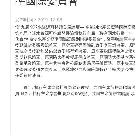
準國際委員會
发布时间：2021-12-08
近日，“第九屆全球水資源可持續發展論壇—空氣制水產業標準國
“第九屆全球水資源可持續發展論壇— 空氣制水產業標準國際高
題備受國內外各界關注，空氣制水作為全球興新的創新科技產業
第九屆全球水資源可持續發展論壇執行主席、聯合國水行動十年（2
措之一。
代表“空氣制水產業標準國際高級別指導委員會”，隆重聘請原中
後勤部政委張國治將軍、原空軍導彈學院副政委李王炳將軍、原
軍航空兵後勤和裝備部政委祁榮祥將軍、原空軍指揮學院副政委
委胡欽佩將軍、原國防大學教授馬保安將軍、原國防大學基本系
委趙承業將軍、原中共中央辦公廳秘書局局長傅西路、原中央軍
兵學院政委孫之貴將軍、克羅地亞共和國駐華特命全權大使奈博伊
任委員會成員。
圖1：執行主席拿督斯裏吳達鎔教授、共同主席苗耕書聘請 克
員 圖2： 執行主席拿督斯裏吳達鎔教授、共同主席苗耕書聘請 