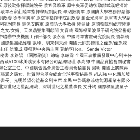
軍 原後勤指揮學院院長 蔡宜喬將軍 原中央軍委總後勤部武漢經濟幹
解放軍石家莊陸軍指揮學院副院長 畢泗振將軍 原國防大學校務部副部
副政委 徐學軍將軍 原空軍指揮學院副政委 趙金光將軍 原軍需大學副
學院副院長 馬保安將軍 原國防大學教授 陸健健 原國務院副總理陸定
之女/女婿、天泉鼎豐集團顧問 文喜載 國際標量波量子研究院榮譽顧
原中聯辦中央機關工作部部長 張永金 中國將軍書畫研究院院長 鄧新橋
國際集團總經理 張峰、胡東釗夫婦 開國元帥彭德懷之侄孫/侄孫媳
成 亞籃聯中央局主席 莫納亨Hon。 Sentle Victor
等秘書 李路陽 《國際融資》總編 李岫霖 全國三農推廣發展中心副主任
 西藏5100冰川礦泉水有限公司副總經理 李高帥 中國品質協會副秘書
會辦公室主任、中國廣告協會廣告主委員會秘書長 湯明 開國上將陳再
軍張翼之孫女、世貿聯合基金總會全球事務秘書長 趙志強 中化新加坡
秘書長、光明希望公益基金副主席 李民 中魯瑪格菲德能源產業有限公
 北京世紀之星副總裁、深圳世紀之星董事長 文升均 國際標量波量子