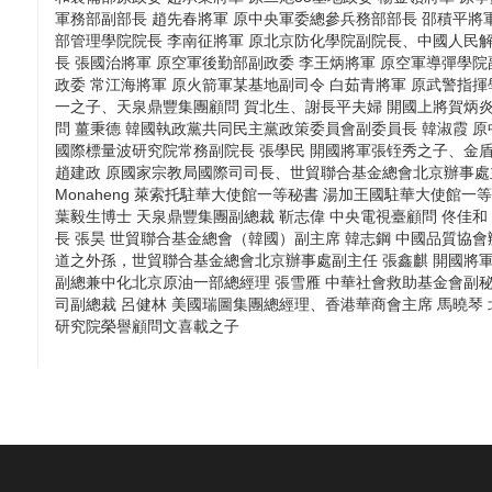
軍務部副部長 趙先春將軍 原中央軍委總參兵務部部長 邵積平將
部管理學院院長 李南征將軍 原北京防化學院副院長、中國人民
長 張國治將軍 原空軍後勤部副政委 李王炳將軍 原空軍導彈學院
政委 常江海將軍 原火箭軍某基地副司令 白茹青將軍 原武警指揮
一之子、天泉鼎豐集團顧問 賀北生、謝長平夫婦 開國上將賀炳炎
問 薑秉德 韓國執政黨共同民主黨政策委員會副委員長 韓淑霞 
國際標量波研究院常務副院長 張學民 開國將軍張铚秀之子、金盾
趙建政 原國家宗教局國際司司長、世貿聯合基金總會北京辦事處主任 信蘭
Monaheng 萊索托駐華大使館一等秘書 湯加王國駐華大使館一
葉毅生博士 天泉鼎豐集團副總裁 靳志偉 中央電視臺顧問 佟佳和
長 張昊 世貿聯合基金總會（韓國）副主席 韓志鋼 中國品質協
道之外孫，世貿聯合基金總會北京辦事處副主任 張鑫麒 開國將
副總兼中化北京原油一部總經理 張雪雁 中華社會救助基金會副
司副總裁 呂健林 美國瑞圖集團總經理、香港華商會主席 馬曉琴
研究院榮譽顧問文喜載之子