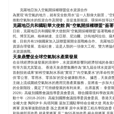
克羅地亞加入空氣開採權聯盟促水資源合作
為實現“有空氣的地方，就有安全飲用水”這一人類偉大願景，“
推動空氣制水的投資合作及開發，並促進新能源、環保科技等以
克羅地亞共和國駐華大使館
與“空氣開採權聯盟”簽
日前，克羅地亞共和國駐華大使館與“空氣開採權聯盟”簽署戰略
托、博茨瓦納、格林納達、圭亞那、尼泊爾、沙烏地阿拉伯、薩
後，目前共有19個國家加入該聯盟展開全面戰略合作。 克羅地
資源合理發展、造福社會，這是人類的一項偉大工程。雙方將協
水資源挑戰。
天泉鼎豐促全球空氣制水產業發展
在全球經濟快速發展的浪潮中，水資源將影響到經濟領域的各個
性等方面尤其緊迫。 香港天泉鼎豐集團作為“第九屆全球水資源
首創技術成果“鮮榨空氣制水系統”實現了“向空氣要水”的革命
供‘零公害、零用水、零添加’的安全健康飲用水。 據悉，天泉
主鏈上流或圍繞空氣制水的應用完善產業服務，並將進一步加大
的全新階段，奠定了可持續發展的有利未來。 出席嘉賓： 拿督斯裏
2028）高級別國際會議指導委員會委員、聯合國環境科學政策商
動十年（2018-2028）高級別國際會議指導委員會委員、香港
全權大使 陶阿伊卡·烏塔阿圖 湯加王國駐華特命全權大使 周友良
將軍 原海軍後勤部政委 孫之貴將軍 原中央軍委工程兵學院政委
和裝備部原政委 趙承業將軍 原二炮55基地政委 楊金嶺將軍 原