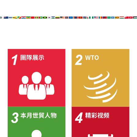
廣東省參事、深圳市原政協副主席周長瑚蒞臨
2023年11月23日
天泉鼎豐深圳總部及國際標量波量子研究院
埃及总领事会晤拿督斯里吴罡豪 促一带一路经
2021年12月10日
贸合作与空气制水产业发展
標量波光量子導入系統聯合國總部拿督斯裏吳
2023年11月23日
達鎔教授首發
拿督斯里吴罡豪晤土耳其总领事 促一带一路经
2021年12月10日
贸合作与空气制水产业发展
空氣制水發明人吳達鎔出席聯合國環境科政商
2023年11月23日
管治聯盟會議
2021年12月10日