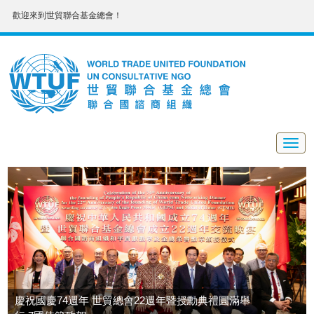
歡迎來到世貿聯合基金總會！
Togg
navig
慶祝國慶74週年 世貿總會22週年暨授勳典禮圓滿舉