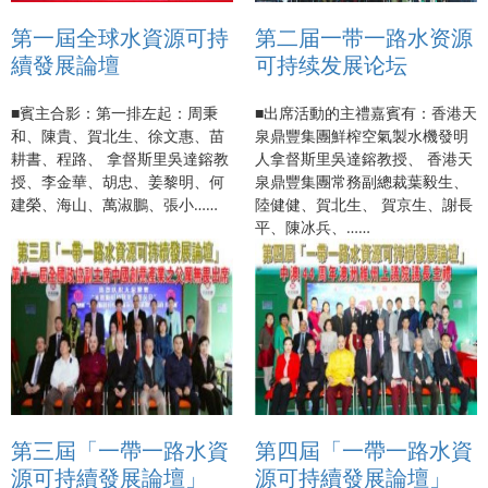
第一屆全球水資源可持
第二届一带一路水资源
續發展論壇
可持续发展论坛
■賓主合影：第一排左起：周秉
■出席活動的主禮嘉賓有：香港天
和、陳貴、賀北生、徐文惠、苗
泉鼎豐集團鮮榨空氣製水機發明
耕書、程路、 拿督斯里吳達鎔教
人拿督斯里吳達鎔教授、 香港天
授、李金華、胡忠、姜黎明、何
泉鼎豐集團常務副總裁葉毅生、
建榮、海山、萬淑鵬、張小……
陸健健、賀北生、 賀京生、謝長
平、陳冰兵、……
第三屆「一帶一路水資
第四屆「一帶一路水資
源可持續發展論壇」
源可持續發展論壇」