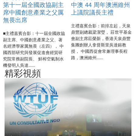
第十一屆全國政協副主
中澳 44 周年澳洲維州
席中國創意產業之父厲
上議院議長主禮
無畏出席
主禮嘉賓合影：前排左起，天泉
鼎豐副總裁梁潔瑩， 莊世平基金
■主禮嘉賓合影：十一屆全國政協
會副主席莊榮新，香港天泉鼎豐
副主席、中國創意產業之父、著
集團創辦人拿督斯里吳達鎔教
名經濟學家厲無畏（左四）， 中
授， 中國西促會常兼理事長程
國西部研究與發展促進會經貿研
路，澳洲維州……
究院常務副院長、 鮮榨空氣制水
機發明人吳達……
精彩視頻