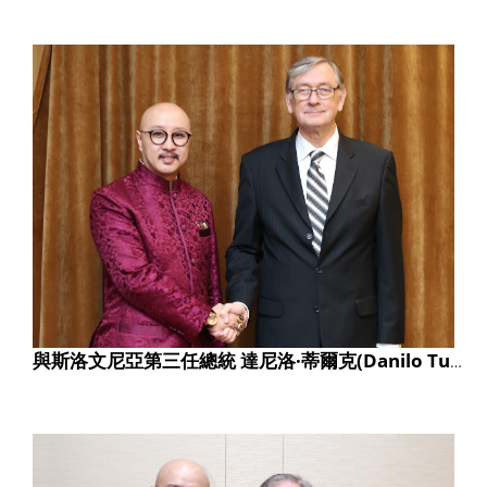
與斯洛文尼亞第三任總統 達尼洛·蒂爾克(Danilo Turk) 合影