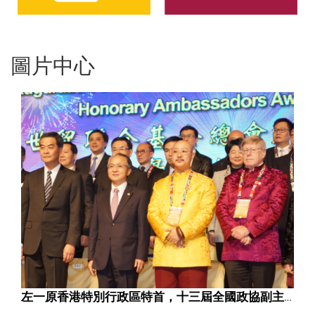
圖片中心
左一原香港特別行政區特首，十三屆全國政協副主席梁振英左二中央人民政府駐香港特別行政區聯絡辦公室主任王志民，右二拿督斯里吳達鉻教授，右一澳州維州上議院議長布魯斯阿特金森